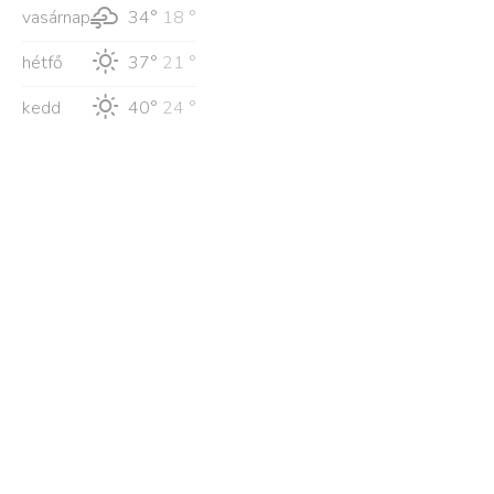
vasárnap
34°
18 °
hétfő
37°
21 °
kedd
40°
24 °