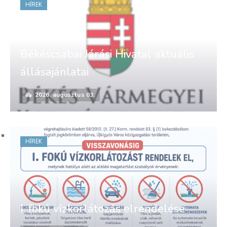
HÍREK
Békéscsabai Járási Hivatal aktuális
állásajánlatai
2026. augusztus 03.
HÍREK
I. fokú vízkorlátozás elrendelése