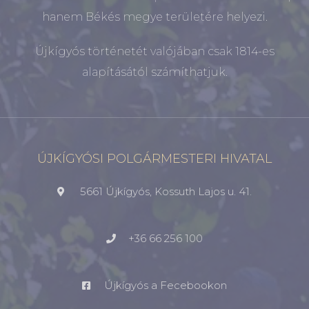
hanem Békés megye területére helyezi.
Újkígyós történetét valójában csak 1814-es
alapításától számíthatjuk.
ÚJKÍGYÓSI POLGÁRMESTERI HIVATAL
5661 Újkígyós, Kossuth Lajos u. 41.
+36 66 256 100
Újkígyós a Fecebookon