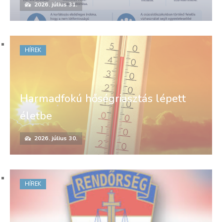
2026. július 31.
HÍREK
Harmadfokú hőségriasztás lépett
életbe
2026. július 30.
HÍREK