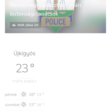
Rendőrségi tájékoztató: nyári
biztonsági tanácsok
2026. július 29.
Újkígyós
23 °
TISZTA ÉGBOLT
péntek
38°
19 °
szombat
33°
16 °