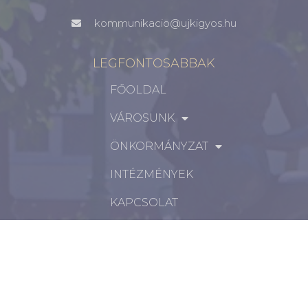
kommunikacio@ujkigyos.hu
LEGFONTOSABBAK
FŐOLDAL
VÁROSUNK
ÖNKORMÁNYZAT
INTÉZMÉNYEK
KAPCSOLAT
VÁLASZTÁSI INFORMÁCIÓK
INFORMÁCIÓK
Hírek