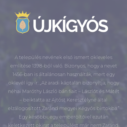
A település nevének első ismert okleveles
említése 1398-ból való. Bizonyos, hogy a nevet
1456-ban is általánosan használták, mert egy
oklevél így ír: „Az aradi káptalan bizonyítja, hogy
néhai Maróthy László bán fiait – Lászlót és Mátét
– beiktatta az Ajtóst Keresztélyné által
elzálogosított Zaránd megyei Kégyós birtokba.”
Egy későbbi, egy emberöltővel ezután
keletkezett okirat a települést már nem Zaránd,