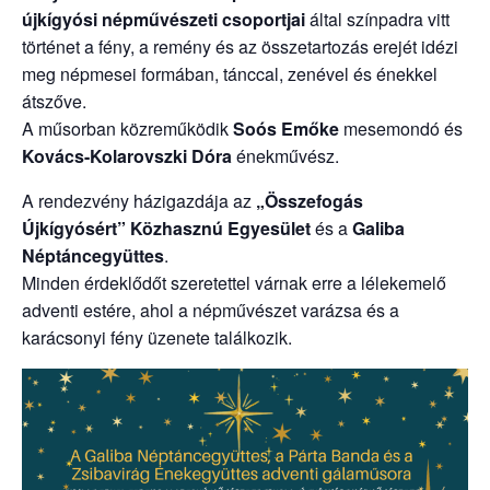
újkígyósi népművészeti csoportjai
által színpadra vitt
történet a fény, a remény és az összetartozás erejét idézi
meg népmesei formában, tánccal, zenével és énekkel
átszőve.
A műsorban közreműködik
Soós Emőke
mesemondó és
Kovács-Kolarovszki Dóra
énekművész.
A rendezvény házigazdája az
„Összefogás
Újkígyósért” Közhasznú Egyesület
és a
Galiba
Néptáncegyüttes
.
Minden érdeklődőt szeretettel várnak erre a lélekemelő
adventi estére, ahol a népművészet varázsa és a
karácsonyi fény üzenete találkozik.