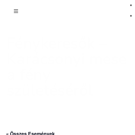
Fénykeresők –
Karácsonyi mese
a fény
születéséről
« Összes Események