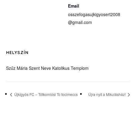
Email
osszefogasujkigyosert2008
@gmail.com
HELYSZÍN
Szűz Mária Szent Neve Katolikus Templom
Újkígyós FC – Tótkomlósi Tc focimeccs
Újra nyit a Mikulásház!