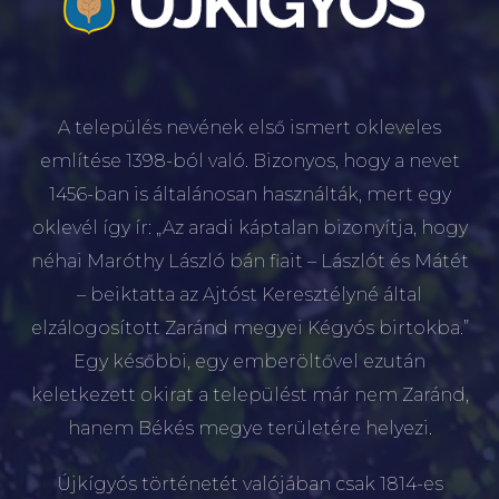
A település nevének első ismert okleveles
említése 1398-ból való. Bizonyos, hogy a nevet
1456-ban is általánosan használták, mert egy
oklevél így ír: „Az aradi káptalan bizonyítja, hogy
néhai Maróthy László bán fiait – Lászlót és Mátét
– beiktatta az Ajtóst Keresztélyné által
elzálogosított Zaránd megyei Kégyós birtokba.”
Egy későbbi, egy emberöltővel ezután
keletkezett okirat a települést már nem Zaránd,
hanem Békés megye területére helyezi.
Újkígyós történetét valójában csak 1814-es