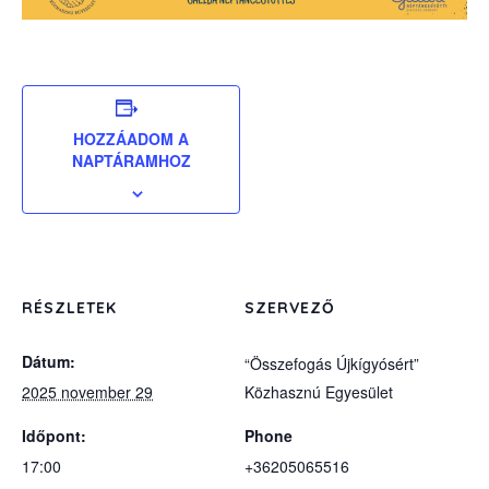
HOZZÁADOM A
NAPTÁRAMHOZ
RÉSZLETEK
SZERVEZŐ
Dátum:
“Összefogás Újkígyósért”
2025 november 29
Közhasznú Egyesület
Időpont:
Phone
17:00
+36205065516