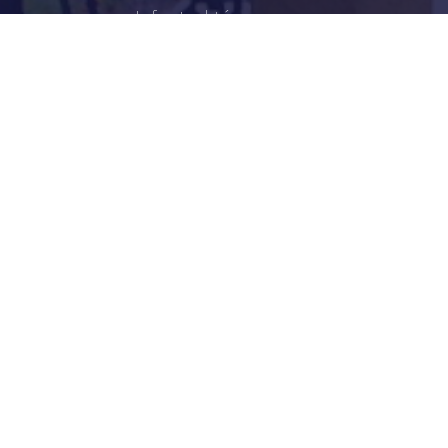
Infrastruktúra
Szervezetek
Civil Szervezetek
Hasznos Linkek
LEGFRISSEBB
Békéscsabai Járási Hivatal Aktuális Állásajánlatai
I. Fokú Vízkorlátozás Elrendelése
Harmadfokú Hőségriasztás Lépett Életbe
Rendőrségi Tájékoztató: Nyári Biztonsági Tanácsok
Hirdetmény Iskolakezdési Támogatás Igényléséről