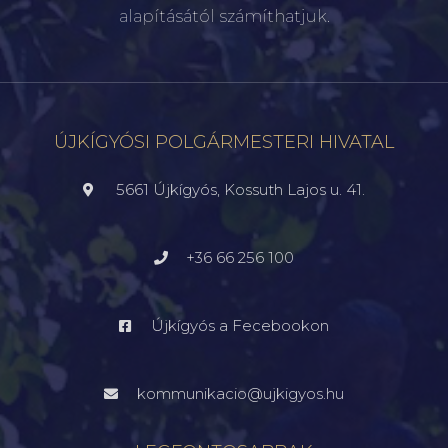
alapításától számíthatjuk.
ÚJKÍGYÓSI POLGÁRMESTERI HIVATAL
5661 Újkígyós, Kossuth Lajos u. 41.
+36 66 256 100
Újkígyós a Fecebookon
kommunikacio@ujkigyos.hu