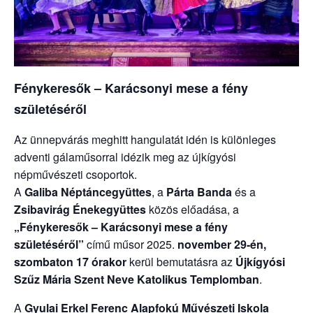
Fénykeresők – Karácsonyi mese a fény
születéséről
Az ünnepvárás meghitt hangulatát idén is különleges
adventi gálaműsorral idézik meg az újkígyósi
népművészeti csoportok.
A
Galiba Néptáncegyüttes
, a
Párta Banda
és a
Zsibavirág Énekegyüttes
közös előadása, a
„Fénykeresők – Karácsonyi mese a fény
születéséről”
című műsor 2025.
november 29-én,
szombaton 17 órakor
kerül bemutatásra az
Újkígyósi
Szűz Mária Szent Neve Katolikus Templomban
.
A
Gyulai Erkel Ferenc Alapfokú Művészeti Iskola