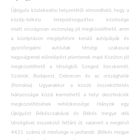
Újkígyós közlekedési helyzetéről elmondható, hogy a
közép-békési településegyüttes közelsége
miatt országosan viszonylag jól megközelíthető, amin
a középtávon megépítésre kerülő autópályák és
gyorsforgalmi autóutak térségi szakaszai
nagyságrendi előrelépést jelentenek majd. Közúton jól
megközelíthető a térségből Szeged, Kecskemét,
Szolnok, Budapest, Debrecen és az országhatár
(Románia). Ugyanakkor a közúti összeköttetés
hiányosságai közül kiemelhető a helyi desztinációk
megközelítésének nehézkessége. Hiányzik egy
Újkígyóst Békéscsabával és Békés megye déli
térségével összekötő feltáró út, valamint a meglévő
4431. számú út minősége is javítandó. (Békés megye