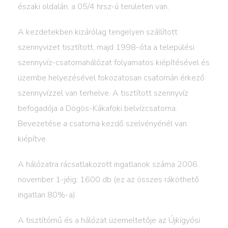
északi oldalán, a 05/4 hrsz-ú területen van.
A kezdetekben kizárólag tengelyen szállított
szennyvizet tisztított, majd 1998-óta a települési
szennyvíz-csatornahálózat folyamatos kiépítésével és
üzembe helyezésével fokozatosan csatornán érkező
szennyvízzel van terhelve. A tisztított szennyvíz
befogadója a Dögös-Kákafoki belvízcsatorna.
Bevezetése a csatorna kezdő szelvényénél van
kiépítve.
A hálózatra rácsatlakozott ingatlanok száma 2006.
november 1-jéig: 1600 db (ez az összes ráköthető
ingatlan 80%-a).
A tisztítómű és a hálózat üzemeltetője az Újkígyósi