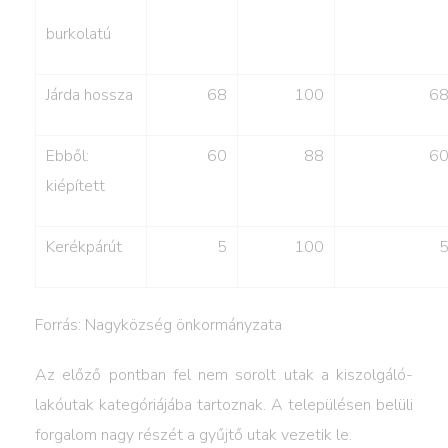
burkolatú
Járda hossza
68
100
6
Ebből:
60
88
6
kiépített
Kerékpárút
5
100
Forrás: Nagyközség önkormányzata
Az előző pontban fel nem sorolt utak a kiszolgáló-
lakóutak kategóriájába tartoznak. A településen belüli
forgalom nagy részét a gyűjtő utak vezetik le.