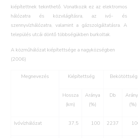
kiépítettnek tekinthető. Vonatkozik ez az elektromos
hálózatra és közvilágításra, az ivó- és
szennyvízhálózatra, valamint a gázszolgáltatásra. A
település utcái döntő többségükben burkoltak.
A közműhálózat kiépítettsége a nagyközségben
(2006)
Megnevezés
Kiépítettség
Bekötöttség
Hossza
Aránya
Db
Arány
(km)
(%)
(%)
Ivóvízhálózat
37,5
100
2237
10