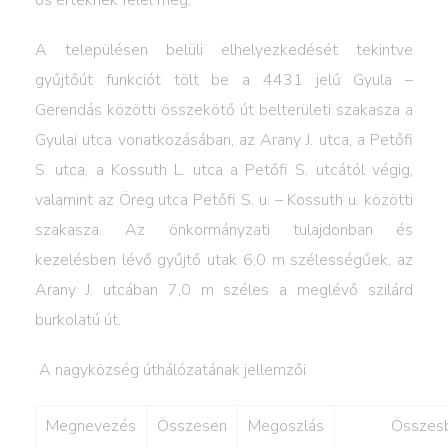
os értéknek felel meg.
A településen belüli elhelyezkedését tekintve
gyűjtőút funkciót tölt be a 4431 jelű Gyula –
Gerendás közötti összekötő út belterületi szakasza a
Gyulai utca vonatkozásában, az Arany J. utca, a Petőfi
S. utca, a Kossuth L. utca a Petőfi S. utcától végig,
valamint az Öreg utca Petőfi S. u. – Kossuth u. közötti
szakasza. Az önkormányzati tulajdonban és
kezelésben lévő gyűjtő utak 6,0 m szélességűek, az
Arany J. utcában 7,0 m széles a meglévő szilárd
burkolatú út.
A nagyközség úthálózatának jellemzői
Megnevezés
Összesen
Megoszlás
Összesb