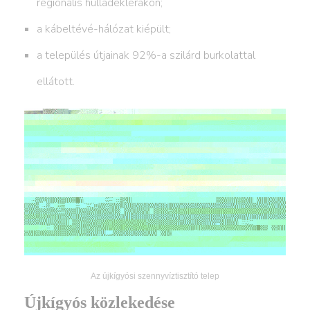
regionális hulladéklerakón;
a kábeltévé-hálózat kiépült;
a település útjainak 92%-a szilárd burkolattal
ellátott.
Az újkígyósi szennyvíztisztító telep
Újkígyós közlekedése