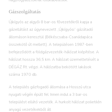
nagyfogyasztóknál földkábelesek.
Gázszolgáltatás
Újkígyós az algyői 8 bar-os fővezetékről kapja a
gázellátást az úgynevezett „Újkígyósi” gázátadó
állomáson keresztül (Békéscsaba-Csanádapáca
összekötő út mellett). A településen 1987-ben
befejeződött a földgázvezeték-hálózat kiépítése. A
hálózat hossza 36,5 km. A hálózat üzemeltetését a
DÉGÁZ Rt. végzi. A hálózatba bekötött lakások
száma 1970 db.
A település gázfogadó állomása a Hosszú utca
nyugati végén épült fel. Innen indul a 3 bar-os
települést ellátó vezeték. A hurkolt hálózat polietilén
anyagú vezetékekből áll