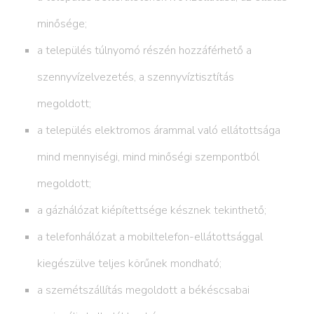
minősége;
a település túlnyomó részén hozzáférhető a
szennyvízelvezetés, a szennyvíztisztítás
megoldott;
a település elektromos árammal való ellátottsága
mind mennyiségi, mind minőségi szempontból
megoldott;
a gázhálózat kiépítettsége késznek tekinthető;
a telefonhálózat a mobiltelefon-ellátottsággal
kiegészülve teljes körűnek mondható;
a szemétszállítás megoldott a békéscsabai