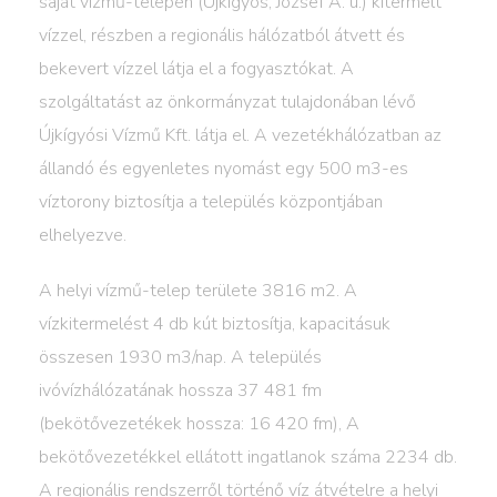
saját vízmű-telepén (Újkígyós, József A. u.) kitermelt
vízzel, részben a regionális hálózatból átvett és
bekevert vízzel látja el a fogyasztókat. A
szolgáltatást az önkormányzat tulajdonában lévő
Újkígyósi Vízmű Kft. látja el. A vezetékhálózatban az
állandó és egyenletes nyomást egy 500 m3-es
víztorony biztosítja a település központjában
elhelyezve.
A helyi vízmű-telep területe 3816 m2. A
vízkitermelést 4 db kút biztosítja, kapacitásuk
összesen 1930 m3/nap. A település
ivóvízhálózatának hossza 37 481 fm
(bekötővezetékek hossza: 16 420 fm), A
bekötővezetékkel ellátott ingatlanok száma 2234 db.
A regionális rendszerről történő víz átvételre a helyi