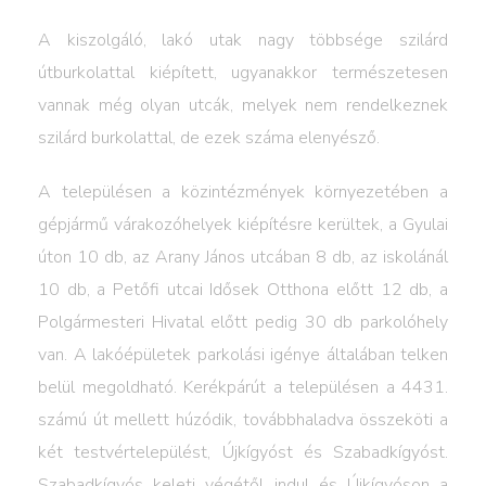
A kiszolgáló, lakó utak nagy többsége szilárd
útburkolattal kiépített, ugyanakkor természetesen
vannak még olyan utcák, melyek nem rendelkeznek
szilárd burkolattal, de ezek száma elenyésző.
A településen a közintézmények környezetében a
gépjármű várakozóhelyek kiépítésre kerültek, a Gyulai
úton 10 db, az Arany János utcában 8 db, az iskolánál
10 db, a Petőfi utcai Idősek Otthona előtt 12 db, a
Polgármesteri Hivatal előtt pedig 30 db parkolóhely
van. A lakóépületek parkolási igénye általában telken
belül megoldható. Kerékpárút a településen a 4431.
számú út mellett húzódik, továbbhaladva összeköti a
két testvértelepülést, Újkígyóst és Szabadkígyóst.
Szabadkígyós keleti végétől indul és Újkígyóson a