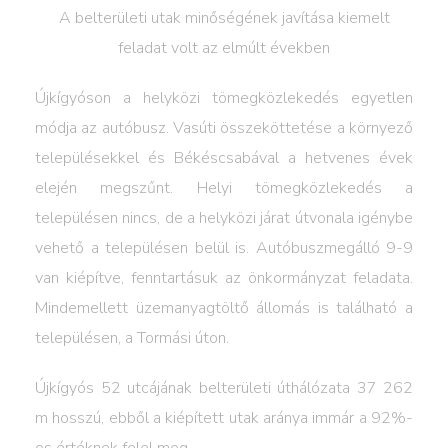
A belterületi utak minőségének javítása kiemelt
feladat volt az elmúlt években
Újkígyóson a helyközi tömegközlekedés egyetlen
módja az autóbusz. Vasúti összeköttetése a környező
településekkel és Békéscsabával a hetvenes évek
elején megszűnt. Helyi tömegközlekedés a
településen nincs, de a helyközi járat útvonala igénybe
vehető a településen belül is. Autóbuszmegálló 9-9
van kiépítve, fenntartásuk az önkormányzat feladata.
Mindemellett üzemanyagtöltő állomás is található a
településen, a Tormási úton.
Újkígyós 52 utcájának belterületi úthálózata 37 262
m hosszú, ebből a kiépített utak aránya immár a 92%-