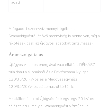
adat)
A fogadott szennyvíz mennyiségében a
Szabadkígyósról átjövő mennyiség is benne van, míg a
rákötések csak az újkígyósi adatokat tartalmazzák.
Áramszolgáltatás
Újkígyós villamos energiával való ellátása DÉMÁSZ
tulajdonú alállomásról és a Békéscsaba Nyugat
120/35/20 kV-os és a Medgyesegyháza
120/35/20kV-os alállomásról történik.
Az alállomásokról Újkígyós felé egy-egy 20 kV-os
hálózat indul, mely a Szabadkígyósi Vízműnél, a