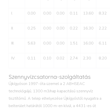
I.
0,00
0,00
0,00
0,11
13,60
8,32
II.
0,25
0,00
0,00
0,22
16,30
2,22
III.
5,63
0,00
0,00
1,51
16,00
6,11
IV.
0,11
0,10
0,02
2,74
2,30
8,20
Szennyvízcsatorna-szolgáltatás
Újkígyóson 1997-óta üzemel a 2 AB+ISEAC
technológiájú, 1300 m3/nap kapacitású szennyvíz
tisztítómű. A telep elhelyezése Újkígyóstól nyugatra a
belterület határától 1000 m-en kívül, a 4431-es út