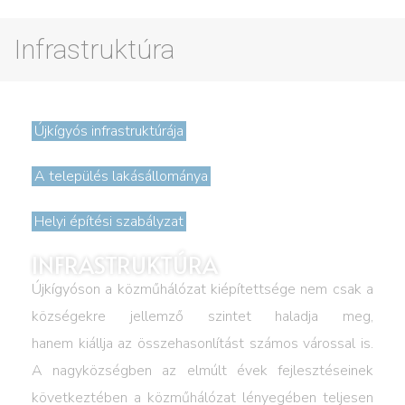
Infrastruktúra
Újkígyós infrastruktúrája
A település lakásállománya
Helyi építési szabályzat
INFRASTRUKTÚRA
Újkígyóson a közműhálózat kiépítettsége nem csak a
községekre jellemző szintet haladja meg,
hanem kiállja az összehasonlítást számos várossal is.
A nagyközségben az elmúlt évek fejlesztéseinek
következtében a közműhálózat lényegében teljesen