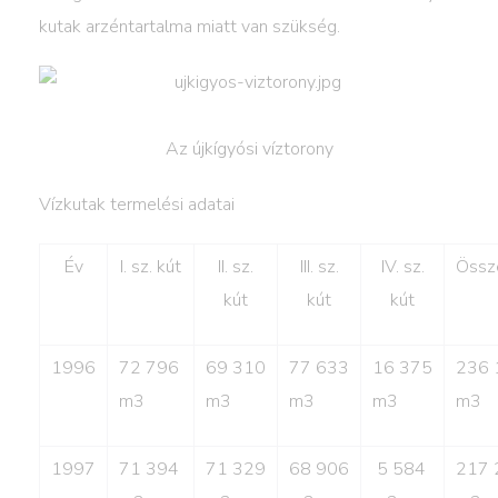
kutak arzéntartalma miatt van szükség.
Az újkígyósi víztorony
Vízkutak termelési adatai
Év
I. sz. kút
II. sz.
III. sz.
IV. sz.
Össz
kút
kút
kút
1996
72 796
69 310
77 633
16 375
236 
m3
m3
m3
m3
m3
1997
71 394
71 329
68 906
5 584
217 