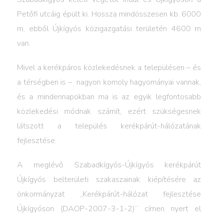
Petőfi utcáig épült ki. Hossza mindösszesen kb. 6000
m, ebből Újkígyós közigazgatási területén 4600 m
van.
Mivel a kerékpáros közlekedésnek a településen – és
a térségben is – nagyon komoly hagyományai vannak,
és a mindennapokban ma is az egyik legfontosabb
közlekedési módnak számít, ezért szükségesnek
látszott a település kerékpárút-hálózatának
fejlesztése.
A meglévő Szabadkígyós-Újkígyós kerékpárút
Újkígyós belterületi szakaszainak kiépítésére az
önkormányzat „Kerékpárút-hálózat fejlesztése
Újkígyóson (DAOP-2007-3-1-2)” címen nyert el