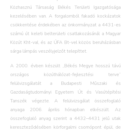
Közhasznú Társaság Békés Területi Igazgatósága
kezelésében van. A forgalomból fakadó kockázatok
csökkentése érdekében az önkormányzat a 4431-es
számú út keleti belterületi csatlakozásánál a Magyar
Közút Kht-val, és az ÚFA Bt-vel közös beruházásban
sárga lámpás veszélyjelzőt telepíttet.
A 2000. évben készült „Békés Megye hosszú távú
országos közúthálózat-fejlesztési terve”
felülvizsgálatát a Budapesti Műszaki és
Gazdaságtudományi Egyetem Út és Vasútépítési
Tanszék végezte. A felülvizsgálat összefoglaló
anyaga 2006. április hónapban elkészült. Az
összefoglaló anyag szerint a 4432–4431 jelű utak
kereszteződésében körforgalmi csomópont épül, de