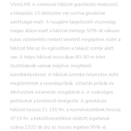
Vízmű Kft. A szennyvíz hálózat gravitációs rendszerű,
a település 10 öblözetre van osztva geodéziai
adottságai miatt. A nyugalmi talajvízszint viszonylag
magas állása miatt a hálózat mintegy 50%-át vákuum
kutas víztelenítés mellett lehetett megépíteni, ezért a
hálózat fele az év egészében a talajvíz szintje alatt
van. A teljes hálózat hosszában 80-90 m-ként
tisztítóaknák vannak kiépítve, megfelelő
künetkiképzéssel. A hálózat üzembe helyezése előtt
megtörténtek a nyomáspróbák, víztartás próbák és
elkészültek a kamerás vizsgálatok is. A szükséges
javításokat a kivitelező elvégezte. A gravitációs
hálózat hossza 31 150 fm, a nyomóvezetékek hossza
4715 fm, a bekötővezetékkel ellátott ingatlanok
száma 2320 db (ez az összes ingatlan 95%-a).