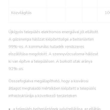
Közvilágítás
10
Újkígyós település elektromos energiával jól ellátott.
A gázenergia hálózat kiépítettsége a belterületen
99%-os. A kommunális hulladék rendszeres
elszállítása megoldott. A szennyvízcsatorna-hálózat
ki van építve a településen. A burkolt utak aránya
92%-os.
Összefoglalva megállapítható, hogy a kisvárosi
átlagot meghaladó mértékben kiépített a település
infrastruktúrája a következő területeken:
a település belterületének ivóvízellátása, az ellátás