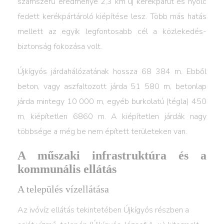
számszerű eredménye 2,3 km új kerékpárút és nyolc
fedett kerékpártároló kiépítése lesz. Több más hatás
mellett az egyik legfontosabb cél a közlekedés-
biztonság fokozása volt.
Újkígyós járdahálózatának hossza 68 384 m. Ebből
beton, vagy aszfaltozott járda 51 580 m, betonlap
járda mintegy 10 000 m, egyéb burkolatú (tégla) 450
m, kiépítetlen 6860 m. A kiépítetlen járdák nagy
többsége a még be nem épített területeken van.
A műszaki infrastruktúra és a
kommunális ellátás
A település vízellátása
Az ivóvíz ellátás tekintetében Újkígyós részben a