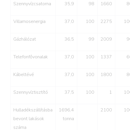
Szennyvízcsatorna
35,9
98
1660
8
Villamosenergia
37,0
100
2275
10
Gázhálózat
36,5
99
2009
9
Telefonfővonalak
37,0
100
1337
6
Kábeltévé
37,0
100
1800
8
Szennyvíztisztító
37,5
100
1
10
Hulladékszállításba
1696,4
2100
10
bevont lakások
tonna
száma