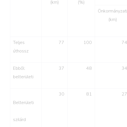
(km)
(%)
Önkormányzat
(km)
Teljes
77
100
7
úthossz
Ebből:
37
48
3
belterületi
30
81
2
Belterületi
szilárd