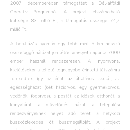
2007. decemberében támogatást a Dél-alföldi
Operatív Programból. A projekt elszámolható
költsége 83 millió Ft, a támogatás összege 74,7
millió Ft.
A beruházás nyomán egy több mint 5 km hosszú
összefüggő hálózat jön létre, amelyet naponta 7000
ember használ rendszeresen. A nyomvonal
kijelölésekor a lehető legnagyobb érintetti létszámra
törekedtek, így az érinti az általános iskolát, az
egészségházat (két háziorvos, egy gyermekorvos,
védőnők, fogorvos), a postát, az idősek otthonát, a
könyvtárat, a művelődési házat, a települési
rendezvényeknek helyet adó teret, a helyközi
buszközlekedés öt buszmegállóját. A projekt