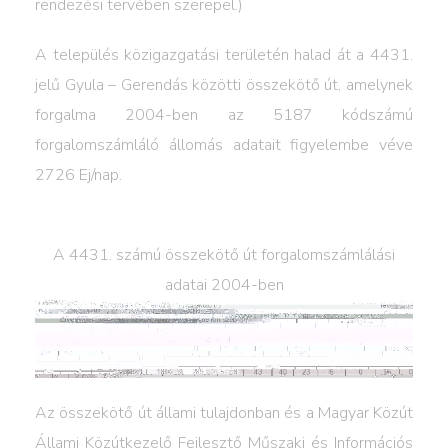
rendezési tervében szerepel.)
A település közigazgatási területén halad át a 4431.
jelű Gyula – Gerendás közötti összekötő út, amelynek
forgalma 2004-ben az 5187 kódszámú
forgalomszámláló állomás adatait figyelembe véve
2726 Ej/nap.
A 4431. számú összekötő út forgalomszámlálási
adatai 2004-ben
Az összekötő út állami tulajdonban és a Magyar Közút
Állami Közútkezelő Fejlesztő Műszaki és Információs