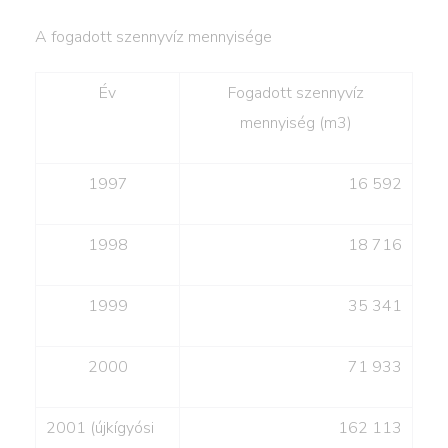
A fogadott szennyvíz mennyisége
Év
Fogadott szennyvíz
mennyiség (m3)
1997
16 592
1998
18 716
1999
35 341
2000
71 933
2001 (újkígyósi
162 113