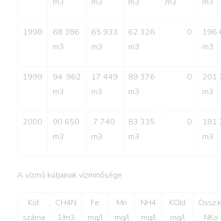
m3
m3
m3
m3
m3
1998
68 386
65 933
62 326
0
196 
m3
m3
m3
m3
1999
94 .962
17 449
89 376
0
201 
m3
m3
m3
m3
2000
90 650
7 740
83 335
0
181 
m3
m3
m3
m3
A vízmű kútjainak vízminősége
Kút
CH4N
Fe
Mn
NH4
KOId
Össz.k
száma
1/m3
mg/l
mg/l
mg/l
mg/l
NKo