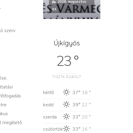
2026. augusztus
,
03.
tó szerv
Újkígyós
23 °
ése,
TISZTA ÉGBOLT
ltatási
hétfő
37°
18 °
yfélfogadás
etre
kedd
39°
22 °
ikus
szerda
33°
20 °
t megillető
csütörtök
33°
16 °