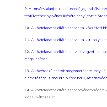
9.
A törvény alapján közzéteendő jogszabályter
testületének nyilvános ülésére benyújtott előterj
10.
A közfeladatot ellátó szerv által közzétett 
11.
A közfeladatot ellátó szerv által kiírt pályáz
12.
A közfeladatot ellátó szervnél végzett alapt
megállapításai
13.
A közérdekű adatok megismerésére irányuló i
elérhetősége, s ahol kijelölésre kerül, az adatvé
14.
A közfeladatot ellátó szerv tevékenységére v
időbeli változásuk: