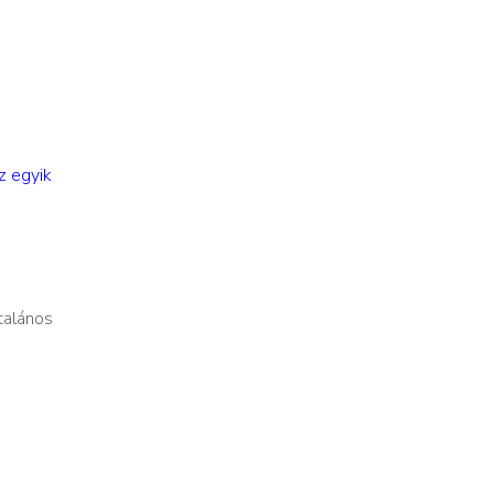
z egyik
talános