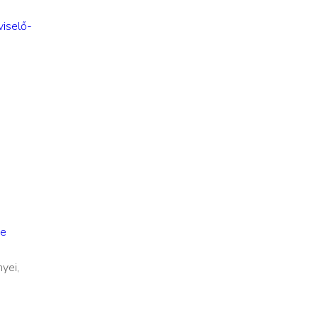
viselő-
,
ve
yei,