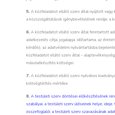
5.
A közfeladatot ellátó szerv által nyújtott vag
a közszolgáltatások igénybevételének rendje, a 
6.
A közfeladatot ellátó szerv által fenntartott ada
adatkezelés célja, jogalapja, időtartama, az érinte
kérdőív), az adatvédelmi nyilvántartásba bejelente
közfeladatot ellátó szerv által – alaptevékenység
másolatkészítés költségei
7.
A közfeladatot ellátó szerv nyilvános kiadványa
költségtérítés mértéke
8.
A testületi szerv döntései előkészítésének ren
szabályai, a testületi szerv üléseinek helye, ideje
összefoglalói; a testületi szerv szavazásának ada