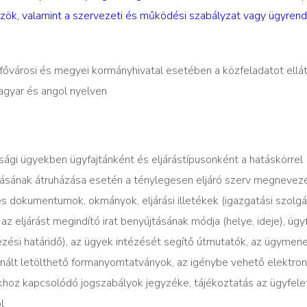
zök, valamint a szervezeti és működési szabályzat vagy ügyrend
 fővárosi és megyei kormányhivatal esetében a közfeladatot ellá
agyar és angol nyelven
ági ügyekben ügyfajtánként és eljárástípusonként a hatáskörrel
ásának átruházása esetén a ténylegesen eljáró szerv megnevez
s dokumentumok, okmányok, eljárási illetékek (igazgatási szolgá
 az eljárást megindító irat benyújtásának módja (helye, ideje), üg
bbezési határidő), az ügyek intézését segítő útmutatók, az ügymen
nált letölthető formanyomtatványok, az igénybe vehető elektron
khoz kapcsolódó jogszabályok jegyzéke, tájékoztatás az ügyfele
l