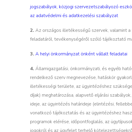
jogszabályok, közjogi szervezetszabályozó eszkö
az adatvédelmi és adatkezelési szabályzat
2.
Az országos illetékességű szervek, valamint a
feladatáról, tevékenységéről szóló tájékoztató m
3.
A helyi önkormányzat önként vállalt feladatai
4.
Államigazgatási, önkormányzati, és egyéb hatós
rendelkező szerv megnevezése, hatáskör gyakorl
illetékességi területe, az ügyintézéshez szüksége
díjak) meghatározása, alapvető eljárási szabályok,
ideje, az ügyintézés határideje (elintézési, felle
vonatkozó tájékoztatás és az ügyintézéshez hasz
programok elérése, időpontfoglalás, az ügytípuso
jogokról és az ügyfelet terhelő kötelezettségekrő