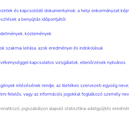
vezetek és kapcsolódó dokumentumok; a helyi önkormányzat kép
esztések a benyújtás időpontjától
hirdetmények, közlemények
atok szakmai leírása, azok eredményei és indokolásuk
evékenységgel kapcsolatos vizsgálatok, ellenőrzések nyilvános
gények intézésének rendje, az illetékes szervezeti egység neve
delmi felelős, vagy az információs jogokkal foglalkozó személy ne
onatkozó, jogszabályon alapuló statisztikai adatgyűjtés eredmén