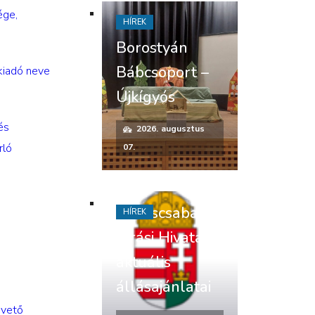
ége,
HÍREK
Borostyán
Bábcsoport –
 kiadó neve
Újkígyós
és
2026. augusztus
rló
07.
Békéscsabai
HÍREK
Járási Hivatal
aktuális
állásajánlatai
pvető