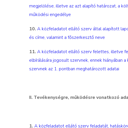
megjelölése, illetve az azt alapító határozat, a kö
működési engedélye
10.
A közfeladatot ellátó szerv által alapított l
és címe, valamint a főszerkesztő neve
11.
A közfeladatot ellátó szerv felettes, illetve 
elbírálására jogosult szervnek, ennek hiányában a
szervnek az 1. pontban meghatározott adatai
II. Tevékenységre, működésre vonatkozó ad
1.
A közfeladatot ellátó szerv feladatát, hatásk