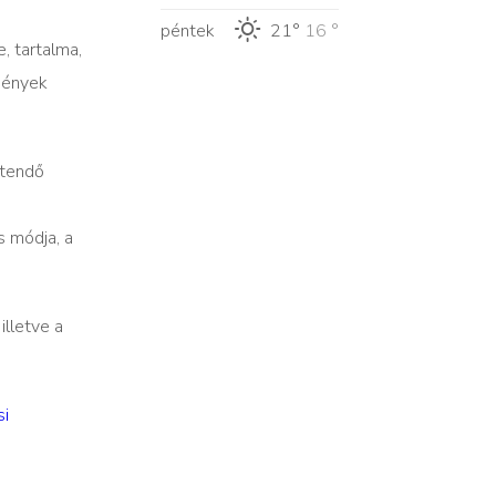
péntek
21°
16 °
, tartalma,
mények
ltendő
s módja, a
illetve a
si