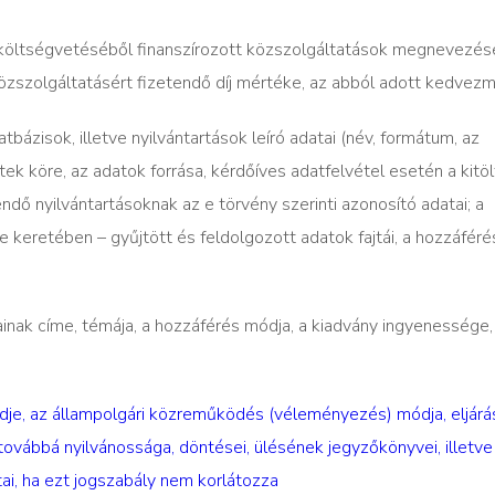
y költségvetéséből finanszírozott közszolgáltatások megnevezése
közszolgáltatásért fizetendő díj mértéke, az abból adott kedvez
tbázisok, illetve nyilvántartások leíró adatai (név, formátum, az
ttek köre, az adatok forrása, kérdőíves adatfelvétel esetén a kitö
ndő nyilvántartásoknak az e törvény szerinti azonosító adatai; a
e keretében – gyűjtött és feldolgozott adatok fajtái, a hozzáféré
inak címe, témája, a hozzáférés módja, a kiadvány ingyenessége, 
dje, az állampolgári közreműködés (véleményezés) módja, eljárá
, továbbá nyilvánossága, döntései, ülésének jegyzőkönyvei, illetve
tai, ha ezt jogszabály nem korlátozza