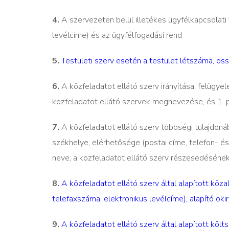
4.
A szervezeten belül illetékes ügyfélkapcsolati
levélcíme) és az ügyfélfogadási rend
5.
Testületi szerv esetén a testület létszáma, ös
6.
A közfeladatot ellátó szerv irányítása, felügy
közfeladatot ellátó szervek megnevezése, és 1. 
7.
A közfeladatot ellátó szerv többségi tulajdoná
székhelye, elérhetősége (postai címe, telefon- és
neve, a közfeladatot ellátó szerv részesedéséne
8.
A közfeladatot ellátó szerv által alapított köz
telefaxszáma, elektronikus levélcíme), alapító oki
9.
A közfeladatot ellátó szerv által alapított köl