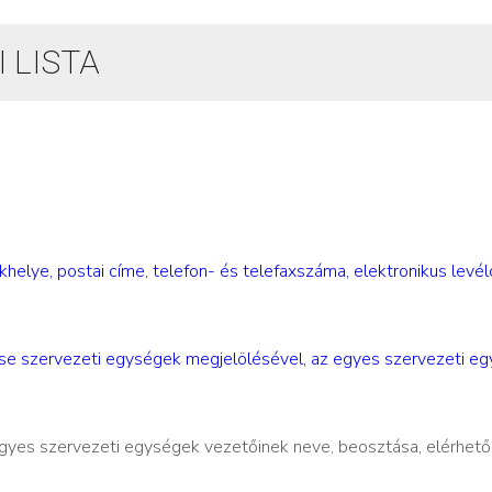
 LISTA
khelye, postai címe, telefon- és telefaxszáma, elektronikus levél
tése szervezeti egységek megjelölésével, az egyes szervezeti e
egyes szervezeti egységek vezetőinek neve, beosztása, elérhet