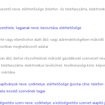
 vezető neve, elérhetősége (telefon- és telefaxszáma, elektroni
szetétele, tagjainak neve, beosztása, elérhetősége
elete vagy ellenőrzése alatt álló, vagy alárendeltségében működő
pontban meghatározott adatai
ban álló, illetve részvételével működő gazdálkodó szervezet nev
 telefaxszáma, elektronikus levélcíme), tevékenységi köre, képv
k mértéke
alapítványok neve, székhelye, elérhetősége (postai címe, telefon-
rata, kezelő szervének tagjai
tségvetési szerv neve, székhelye, a költségvetési szervet alapító