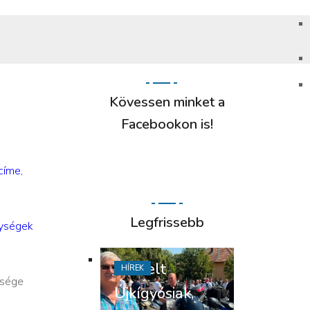
Kövessen minket a
Facebookon is!
címe,
Legfrissebb
gységek
Tisztelt
HÍREK
ősége
Újkígyósiak,