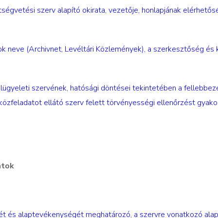
ltségvetési szerv alapító okirata, vezetője, honlapjának elérhetős
apok neve (Archivnet, Levéltári Közlemények), a szerkesztőség és
felügyeleti szervének, hatósági döntései tekintetében a fellebbez
 közfeladatot ellátó szerv felett törvényességi ellenőrzést gyako
atok
örét és alaptevékenységét meghatározó, a szervre vonatkozó ala