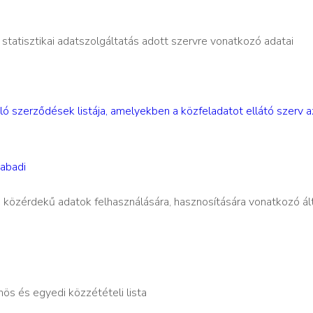
tatisztikai adatszolgáltatás adott szervre vonatkozó adatai
ó szerződések listája, amelyekben a közfeladatot ellátó szerv a
abadi
 közérdekű adatok felhasználására, hasznosítására vonatkozó ál
ös és egyedi közzétételi lista