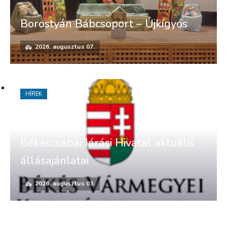
Borostyán Bábcsoport – Újkígyós
2026. augusztus 07.
HÍREK
Békéscsabai Járási Hivatal aktuális
állásajánlatai
2026. augusztus 03.