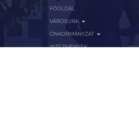
FŐOLDAL
VÁROSUNK
ÖNKORMÁNYZAT
INTÉZMÉNYEK
KAPCSOLAT
VÁLASZTÁSI INFORMÁCIÓK
INFORMÁCIÓK
Hírek
Aktualitások
Történelem