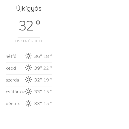
Újkígyós
32 °
TISZTA ÉGBOLT
hétfő
36°
18 °
kedd
39°
22 °
szerda
32°
19 °
csütörtök
33°
15 °
péntek
33°
15 °