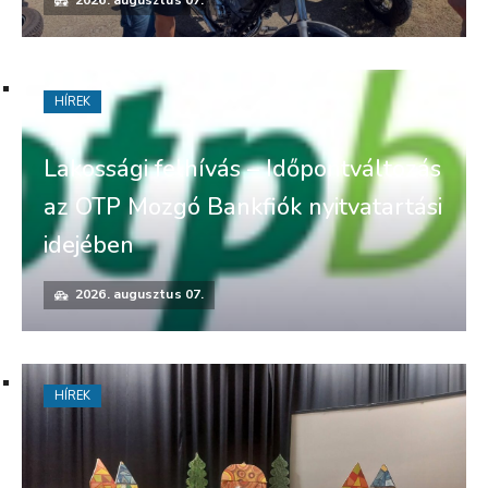
2026. augusztus 07.
HÍREK
Lakossági felhívás – Időpontváltozás
az OTP Mozgó Bankfiók nyitvatartási
idejében
2026. augusztus 07.
HÍREK