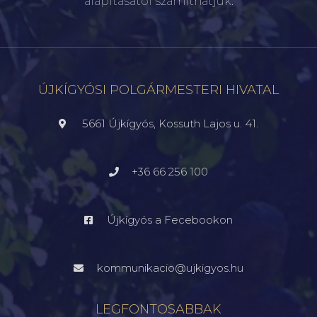
alapításától számíthatjuk.
ÚJKÍGYÓSI POLGÁRMESTERI HIVATAL
5661 Újkígyós, Kossuth Lajos u. 41.
+36 66 256 100
Újkígyós a Fecebookon
kommunikacio@ujkigyos.hu
LEGFONTOSABBAK