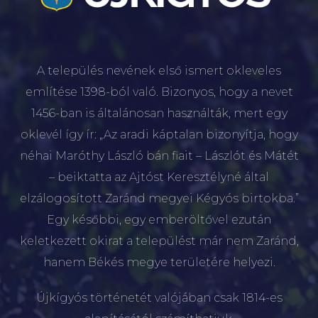
A település nevének első ismert okleveles
említése 1398-ból való. Bizonyos, hogy a nevet
1456-ban is általánosan használták, mert egy
oklevél így ír: „Az aradi káptalan bizonyítja, hogy
néhai Maróthy László bán fiait – Lászlót és Mátét
– beiktatta az Ajtóst Keresztélyné által
elzálogosított Zaránd megyei Kégyós birtokba.”
Egy későbbi, egy emberöltővel ezután
keletkezett okirat a települést már nem Zaránd,
hanem Békés megye területére helyezi.
Újkígyós történetét valójában csak 1814-es