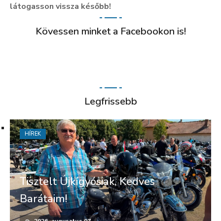
látogasson vissza később!
Kövessen minket a Facebookon is!
Legfrissebb
HÍREK
Tisztelt Újkígyósiak, Kedves
Barátaim!