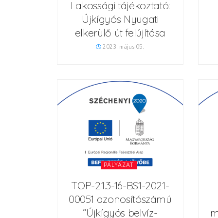
Lakossági tájékoztató:
Újkígyós Nyugati
elkerülő út felújítása
2023. május 05.
PÁLYÁZAT
TOP-2.1.3-16-BS1-2021-
00051 azonosítószámú
“Újkígyós belvíz-
m