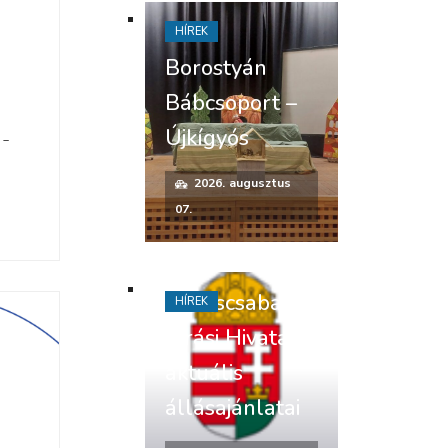
HÍREK
Borostyán
Bábcsoport –
Újkígyós
-
a
2026. augusztus
07.
Békéscsabai
HÍREK
Járási Hivatal
aktuális
állásajánlatai