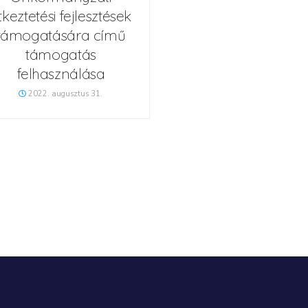
tkeztetési fejlesztések
támogatására című
támogatás
felhasználása
2022. augusztus 31.