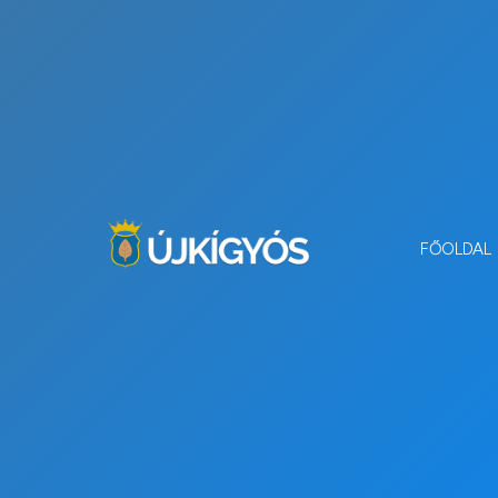
FŐOLDAL