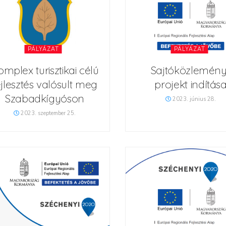
PÁLYÁZAT
PÁLYÁZAT
mplex turisztikai célú
Sajtóközlemény
ejlesztés valósult meg
projekt indítás
Szabadkígyóson
2023. június 28.
2023. szeptember 25.