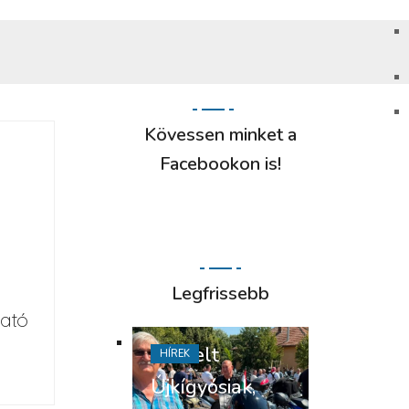
Kövessen minket a
Facebookon is!
Legfrissebb
tató
Tisztelt
HÍREK
Újkígyósiak,