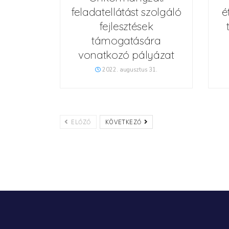
feladatellátást szolgáló
é
fejlesztések
támogatására
vonatkozó pályázat
2022. augusztus 31.
ELŐZŐ
KÖVETKEZŐ