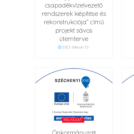
csapadékvízelvezető
rendszerek kiépítése és
rekonstrukciója” című
projekt sávos
ütemterve
2023. február 13.
PÁLYÁZAT
Önkormányzati