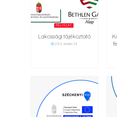
PÁLYÁZAT
Lakossági tájékoztató
Ko
f
2023. október 24.