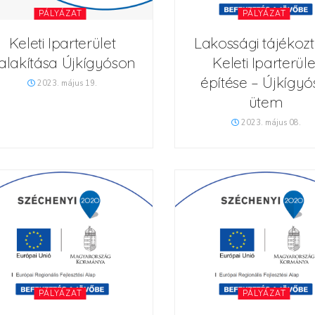
PÁLYÁZAT
PÁLYÁZAT
Keleti Iparterület
Lakossági tájékozt
ialakítása Újkígyóson
Keleti Iparterüle
építése – Újkígyós 
2023. május 19.
ütem
2023. május 08.
PÁLYÁZAT
PÁLYÁZAT