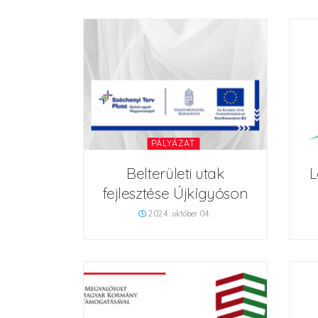
PÁLYÁZAT
Belterületi utak
L
fejlesztése Újkígyóson
2024. október 04.