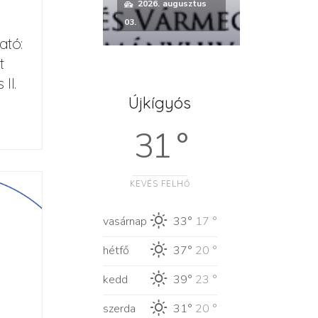
2026. augusztus
03.
ató:
t
II.
Újkígyós
31 °
KEVÉS FELHŐ
vasárnap
33°
17 °
hétfő
37°
20 °
kedd
39°
23 °
szerda
31°
20 °