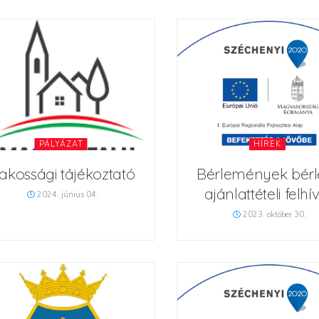
PÁLYÁZAT
HÍREK
akossági tájékoztató
Bérlemények bérl
ajánlattételi felhí
2024. június 04.
2023. október 30.