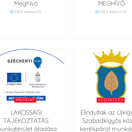
Meghívó
MEGHÍVÓ
2023. március 20.
2023. március 16.
PÁLYÁZAT
KÖZLEKEDÉS
LAKOSSÁGI
Elindultak az Újkíg
TÁJÉKOZTATÁS:
Szabadkígyós közö
unkaterület átadása
kerékpárút munkál