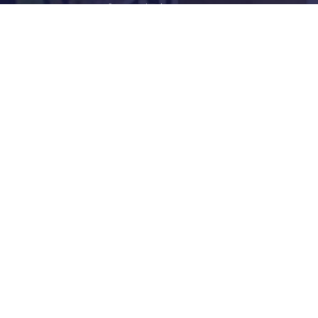
Infrastruktúra
Szervezetek
Civil Szervezetek
Hasznos Linkek
LEGFRISSEBB
Békéscsabai Járási Hivatal Aktuális Állásajánlatai
I. Fokú Vízkorlátozás Elrendelése
Harmadfokú Hőségriasztás Lépett Életbe
Rendőrségi Tájékoztató: Nyári Biztonsági Tanácsok
Hirdetmény Iskolakezdési Támogatás Igényléséről