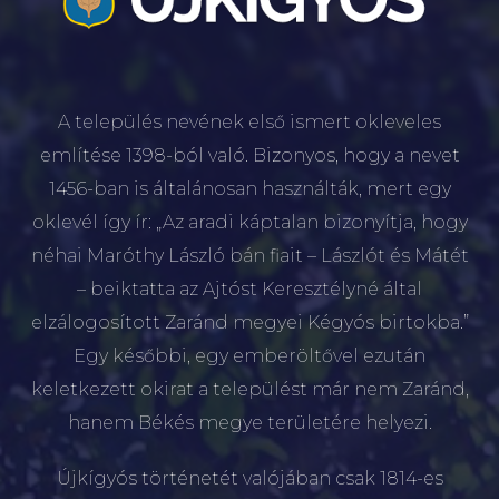
A település nevének első ismert okleveles
említése 1398-ból való. Bizonyos, hogy a nevet
1456-ban is általánosan használták, mert egy
oklevél így ír: „Az aradi káptalan bizonyítja, hogy
néhai Maróthy László bán fiait – Lászlót és Mátét
– beiktatta az Ajtóst Keresztélyné által
elzálogosított Zaránd megyei Kégyós birtokba.”
Egy későbbi, egy emberöltővel ezután
keletkezett okirat a települést már nem Zaránd,
hanem Békés megye területére helyezi.
Újkígyós történetét valójában csak 1814-es