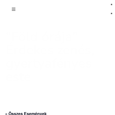
“Föld órája”
Érdekes zenés,
gyertyafényes
este
« Összes Események