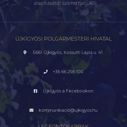
alapításától számíthatjuk.
ÚJKÍGYÓSI POLGÁRMESTERI HIVATAL
5661 Újkígyós, Kossuth Lajos u. 41.
+36 66 256 100
Újkígyós a Fecebookon
kommunikacio@ujkigyos.hu
LEGFONTOSABBAK