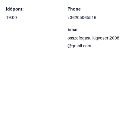
Időpont:
Phone
19:00
+36205065516
Email
osszefogasujkigyosert2008
@gmail.com