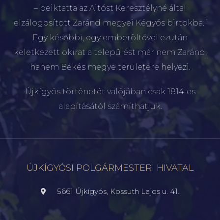
– beiktatta az Ajtóst Keresztélyné által
elzálogosított Zaránd megyei Kégyós birtokba.”
Egy későbbi, egy emberöltővel ezután
keletkezett okirat a települést már nem Zaránd,
hanem Békés megye területére helyezi.
Újkígyós történetét valójában csak 1814-es
alapításától számíthatjuk.
ÚJKÍGYÓSI POLGÁRMESTERI HIVATAL
5661 Újkígyós, Kossuth Lajos u. 41.