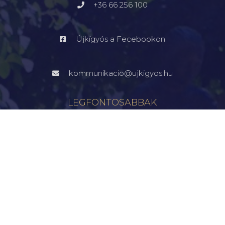
+36 66 256 100
Újkígyós a Fecebookon
kommunikacio@ujkigyos.hu
LEGFONTOSABBAK
FŐOLDAL
VÁROSUNK
ÖNKORMÁNYZAT
INTÉZMÉNYEK
KAPCSOLAT
VÁLASZTÁSI INFORMÁCIÓK