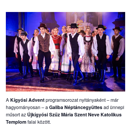
A
Kígyósi Advent
programsorozat nyitányaként – már
hagyományosan – a
Galiba Néptáncegyüttes
ad ünnepi
műsort az
Újkígyósi Szűz Mária Szent Neve Katolikus
Templom
falai között.