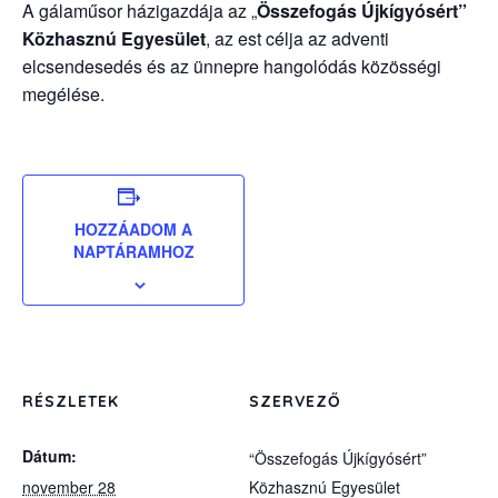
A gálaműsor házigazdája az „
Összefogás Újkígyósért”
Közhasznú Egyesület
, az est célja az adventi
elcsendesedés és az ünnepre hangolódás közösségi
megélése.
HOZZÁADOM A
NAPTÁRAMHOZ
RÉSZLETEK
SZERVEZŐ
Dátum:
“Összefogás Újkígyósért”
november 28
Közhasznú Egyesület