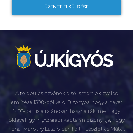
A település nevének első ismert okleveles
említése 1398-ból való. Bizonyos, hogy a nevet
1456-ban is általánosan használták, mert egy
oklevél így ír: „Az aradi káptalan bizonyítja, hogy
néhai Maróthy László bán fiait – Lászlót és Mátét