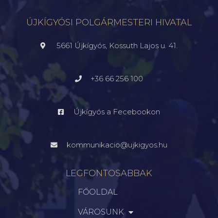
ÚJKÍGYÓSI POLGÁRMESTERI HIVATAL
5661 Újkígyós, Kossuth Lajos u. 41.
+36 66 256 100
Újkígyós a Fecebookon
kommunikacio@ujkigyos.hu
LEGFONTOSABBAK
FŐOLDAL
VÁROSUNK