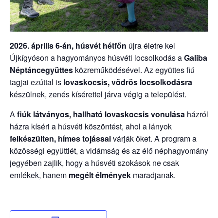
2026. április 6-án, húsvét hétfőn
újra életre kel
Újkígyóson a hagyományos húsvéti locsolkodás a
Galiba
Néptáncegyüttes
közreműködésével. Az együttes fiú
tagjai ezúttal is
lovaskocsis, vödrös locsolkodásra
készülnek, zenés kísérettel járva végig a települést.
A
fiúk látványos, hallható lovaskocsis vonulása
házról
házra kíséri a húsvéti köszöntést, ahol a lányok
felkészülten, hímes tojással
várják őket. A program a
közösségi együttlét, a vidámság és az élő néphagyomány
jegyében zajlik, hogy a húsvéti szokások ne csak
emlékek, hanem
megélt élmények
maradjanak.