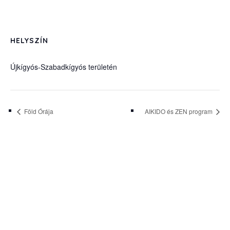
HELYSZÍN
Újkígyós-Szabadkígyós területén
Föld Órája
AIKIDO és ZEN program