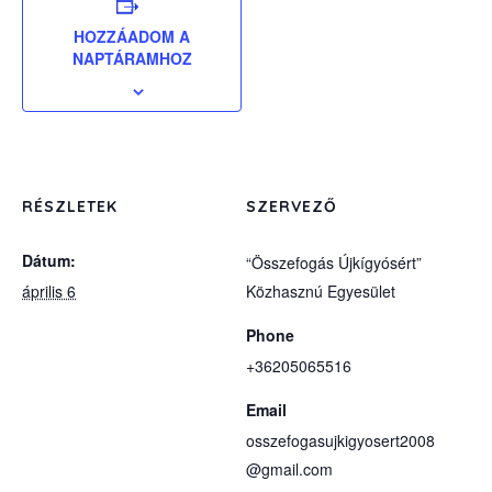
HOZZÁADOM A
NAPTÁRAMHOZ
RÉSZLETEK
SZERVEZŐ
Dátum:
“Összefogás Újkígyósért”
április 6
Közhasznú Egyesület
Phone
+36205065516
Email
osszefogasujkigyosert2008
@gmail.com