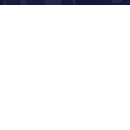
ÖNKORMÁNYZAT
INTÉZMÉNYEK
KAPCSOLAT
VÁLASZTÁSI INFORMÁCIÓK
INFORMÁCIÓK
Hírek
Aktualitások
Történelem
Infrastruktúra
Szervezetek