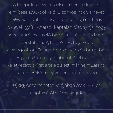
A település nevének első ismert okleveles
említése 1398-ból való. Bizonyos, hogy a nevet
1456-ban is általánosan használták, mert egy
oklevél így ír: „Az aradi káptalan bizonyítja, hogy
néhai Maróthy László bán fiait – Lászlót és Mátét
– beiktatta az Ajtóst Keresztélyné által
elzálogosított Zaránd megyei Kégyós birtokba.”
Egy későbbi, egy emberöltővel ezután
keletkezett okirat a települést már nem Zaránd,
hanem Békés megye területére helyezi.
Újkígyós történetét valójában csak 1814-es
alapításától számíthatjuk.