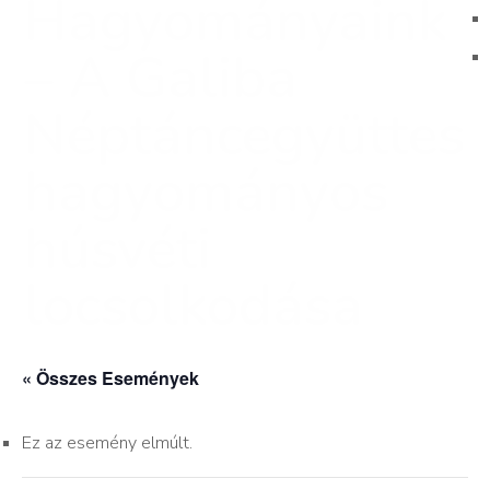
Hagyományaink
– A Galiba
Néptáncegyüttes
hagyományos
húsvéti
locsolkodása
« Összes Események
Ez az esemény elmúlt.