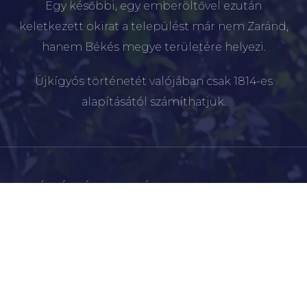
Egy későbbi, egy emberöltővel ezután
keletkezett okirat a települést már nem Zaránd,
hanem Békés megye területére helyezi.
Újkígyós történetét valójában csak 1814-es
alapításától számíthatjuk.
ÚJKÍGYÓSI POLGÁRMESTERI HIVATAL
5661 Újkígyós, Kossuth Lajos u. 41.
+36 66 256 100