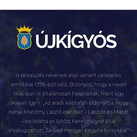
A település nevének első ismert okleveles
említése 1398-ból való. Bizonyos, hogy a nevet
1456-ban is általánosan használták, mert egy
oklevél így ír: „Az aradi káptalan bizonyítja, hogy
néhai Maróthy László bán fiait – Lászlót és Mátét
– beiktatta az Ajtóst Keresztélyné által
elzálogosított Zaránd megyei Kégyós birtokba.”