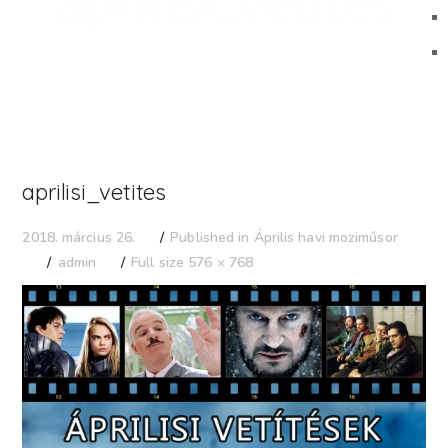
aprilisi_vetites
aprilisi_vetites
Published in
Április havi moziműsor
2018. március 26.
admin
Full size 576 × 768