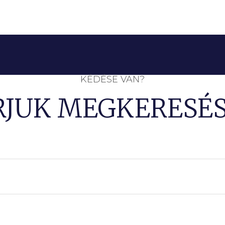
KÉDÉSE VAN?
RJUK MEGKERESÉS