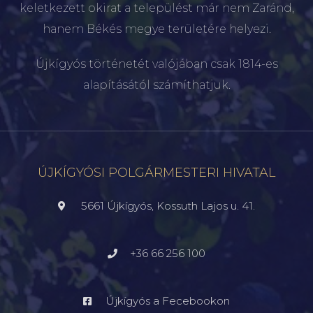
keletkezett okirat a települést már nem Zaránd,
hanem Békés megye területére helyezi.
Újkígyós történetét valójában csak 1814-es
alapításától számíthatjuk.
ÚJKÍGYÓSI POLGÁRMESTERI HIVATAL
5661 Újkígyós, Kossuth Lajos u. 41.
+36 66 256 100
Újkígyós a Fecebookon