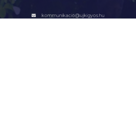
kommunikacio@ujkigyos.hu
LEGFONTOSABBAK
FŐOLDAL
VÁROSUNK
ÖNKORMÁNYZAT
INTÉZMÉNYEK
KAPCSOLAT
VÁLASZTÁSI INFORMÁCIÓK
INFORMÁCIÓK