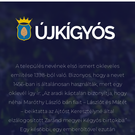
A település nevének első ismert okleveles
említése 1398-ból való. Bizonyos, hogy a nevet
1456-ban is általánosan használták, mert egy
oklevél így ír: „Az aradi káptalan bizonyítja, hogy
néhai Maróthy László bán fiait – Lászlót és Mátét
– beiktatta az Ajtóst Keresztélyné által
elzálogosított Zaránd megyei Kégyós birtokba.”
Egy későbbi, egy emberöltővel ezután