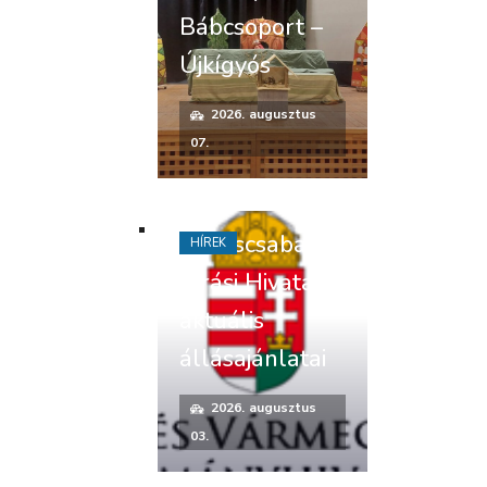
Bábcsoport –
Újkígyós
2026. augusztus
07.
Békéscsabai
HÍREK
Járási Hivatal
aktuális
állásajánlatai
2026. augusztus
03.