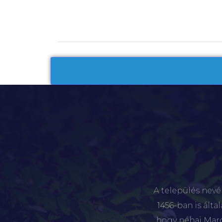
A település nevé
1456-ban is álta
hogy néhai Marót