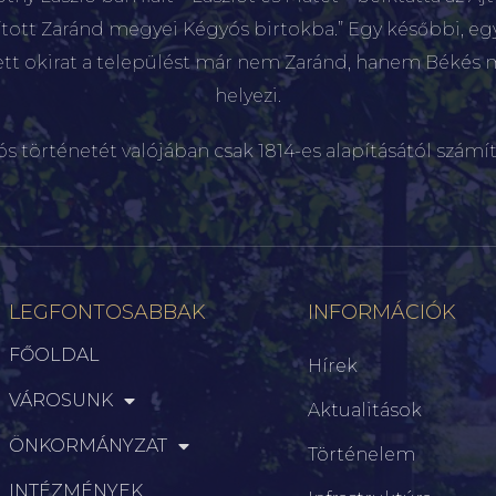
sított Zaránd megyei Kégyós birtokba.” Egy későbbi, e
ett okirat a települést már nem Zaránd, hanem Békés 
helyezi.
ós történetét valójában csak 1814-es alapításától számít
LEGFONTOSABBAK
INFORMÁCIÓK
FŐOLDAL
Hírek
VÁROSUNK
Aktualitások
ÖNKORMÁNYZAT
Történelem
INTÉZMÉNYEK