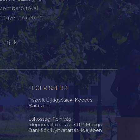
gy emberöltővel
megye területére
hatjuk.
LEGFRISSEBB
Tisztelt Újkígyósiak, Kedves
Barátaim!
Lakossági Felhívás –
Időpontváltozás Az OTP Mozgó
Bankfiók Nyitvatartási Idejében