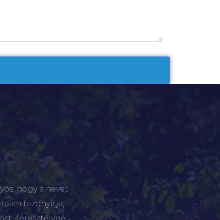
yos, hogy a nevet
talan bizonyítja,
tóst Keresztélyné