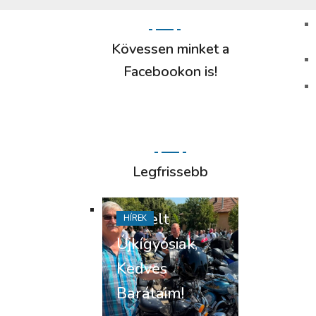
Kövessen minket a
Facebookon is!
Legfrissebb
Tisztelt
HÍREK
Újkígyósiak,
Kedves
Barátaim!