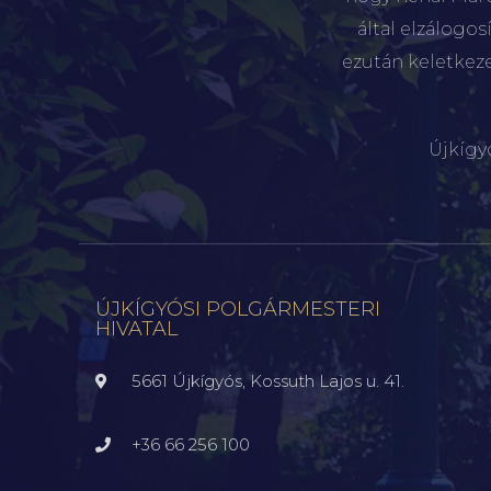
által elzálogo
ezután keletkez
Újkígy
ÚJKÍGYÓSI POLGÁRMESTERI
HIVATAL
5661 Újkígyós, Kossuth Lajos u. 41.
+36 66 256 100