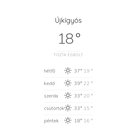
Újkígyós
18 °
TISZTA ÉGBOLT
hétfő
37°
19 °
kedd
39°
22 °
szerda
33°
20 °
csütörtök
33°
15 °
péntek
18°
16 °