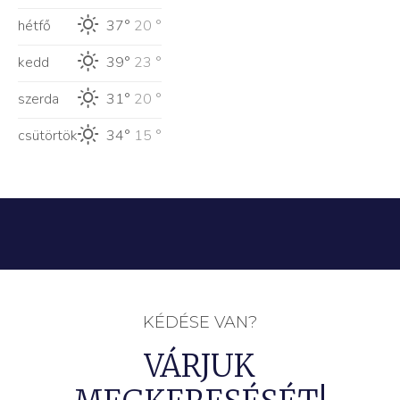
hétfő
37°
20 °
kedd
39°
23 °
szerda
31°
20 °
csütörtök
34°
15 °
KÉDÉSE VAN?
VÁRJUK