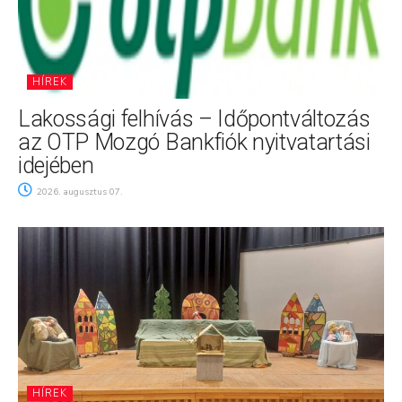
HÍREK
Lakossági felhívás – Időpontváltozás
az OTP Mozgó Bankfiók nyitvatartási
idejében
2026. augusztus 07.
HÍREK