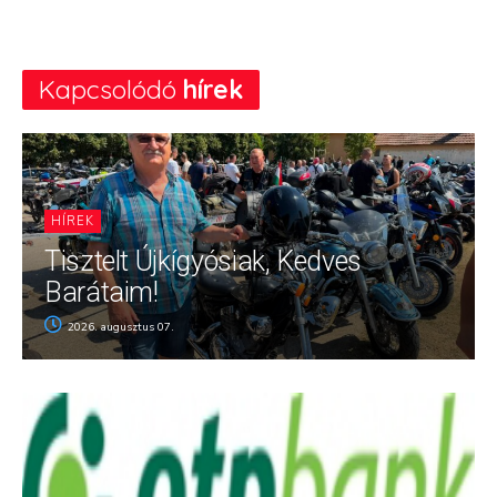
Kapcsolódó
hírek
HÍREK
Tisztelt Újkígyósiak, Kedves
Barátaim!
2026. augusztus 07.