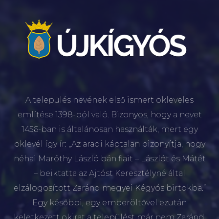
A település nevének első ismert okleveles
említése 1398-ból való. Bizonyos, hogy a nevet
1456-ban is általánosan használták, mert egy
oklevél így ír: „Az aradi káptalan bizonyítja, hogy
néhai Maróthy László bán fiait – Lászlót és Mátét
– beiktatta az Ajtóst Keresztélyné által
elzálogosított Zaránd megyei Kégyós birtokba.”
Egy későbbi, egy emberöltővel ezután
keletkezett okirat a települést már nem Zaránd,