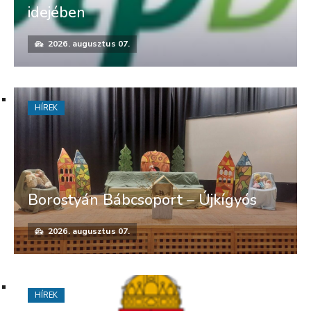
idejében
2026. augusztus 07.
HÍREK
Borostyán Bábcsoport – Újkígyós
2026. augusztus 07.
HÍREK