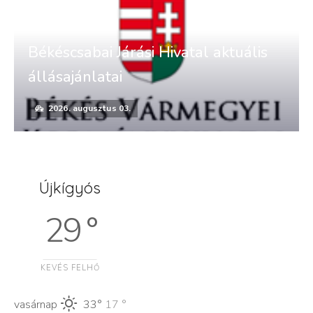
Békéscsabai Járási Hivatal aktuális
állásajánlatai
2026. augusztus 03.
Újkígyós
29 °
KEVÉS FELHŐ
vasárnap
33°
17 °