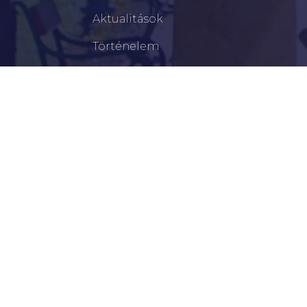
Aktualitások
Történelem
Infrastruktúra
Szervezetek
Civil Szervezetek
Hasznos Linkek
LEGFRISSEBB
Tisztelt Újkígyósiak, Kedves Barátaim!
Lakossági Felhívás – Időpontváltozás Az OTP
Mozgó Bankfiók Nyitvatartási Idejében