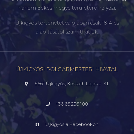
hanem Békés megye területére helyezi.
Újkígyós történetét valójában csak 1814-es
alapításától számíthatjuk.
ÚJKÍGYÓSI POLGÁRMESTERI HIVATAL
5661 Újkígyós, Kossuth Lajos u. 41.
+36 66 256 100
Újkígyós a Fecebookon