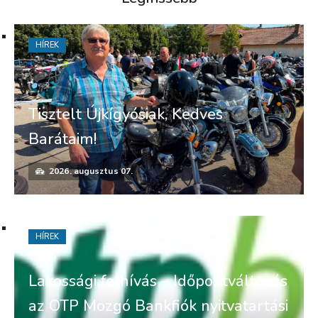
HÍREK
Tisztelt Újkígyósiak, Kedves
Barátaim!
2026. augusztus 07.
HÍREK
Lakossági felhívás – Időpontváltozás
az OTP Mozgó Bankfiók nyitvatartási