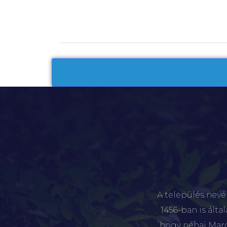
A település nevé
1456-ban is álta
hogy néhai Marót