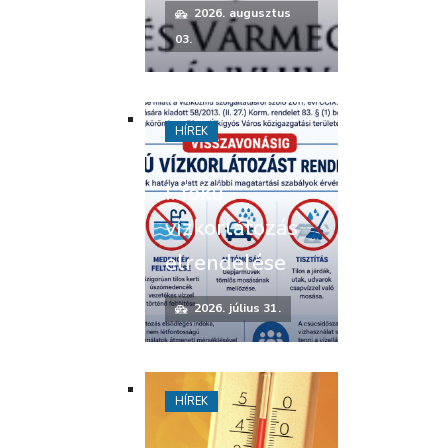
2026. augusztus
03.
HÍREK
I. fokú
vízkorlátozás
elrendelése
2026. július 31.
HÍREK