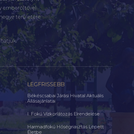
gy emberöltővel
megye területére
hatjuk.
LEGFRISSEBB
Békéscsabai Járási Hivatal Aktuális
Állásajánlatai
I. Fokú Vízkorlátozás Elrendelése
Harmadfokú Hőségriasztás Lépett
Életbe