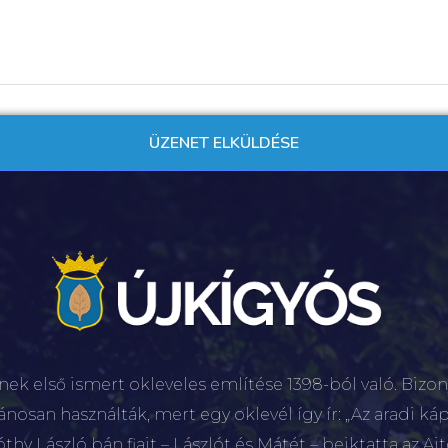
nek első ismert okleveles említése 1398-ból való. Bizon
lánosan használták, mert egy oklevél így ír: „Az aradi káp
hy László bán fiait – Lászlót és Mátét – beiktatta az Aj