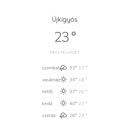
Újkígyós
23 °
ERŐS FELHŐZET
szombat
33°
17 °
vasárnap
34°
18 °
hétfő
37°
20 °
kedd
40°
23 °
szerda
26°
23 °