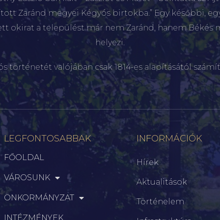
sított Zaránd megyei Kégyós birtokba.” Egy későbbi, e
ett okirat a települést már nem Zaránd, hanem Békés 
helyezi.
ós történetét valójában csak 1814-es alapításától számít
LEGFONTOSABBAK
INFORMÁCIÓK
FŐOLDAL
Hírek
VÁROSUNK
Aktualitások
ÖNKORMÁNYZAT
Történelem
INTÉZMÉNYEK