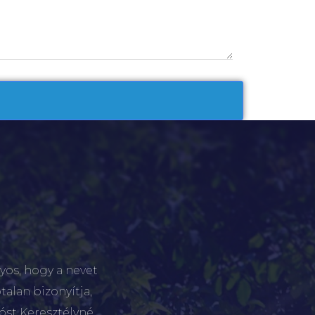
yos, hogy a nevet
talan bizonyítja,
tóst Keresztélyné