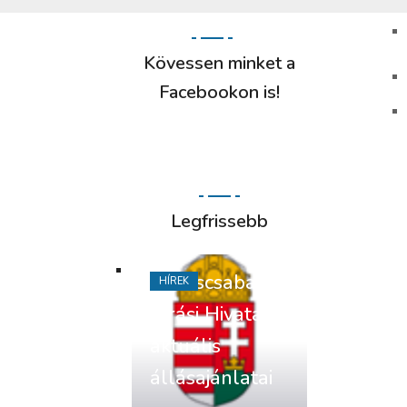
Kövessen minket a
Facebookon is!
Legfrissebb
Békéscsabai
HÍREK
Járási Hivatal
aktuális
állásajánlatai