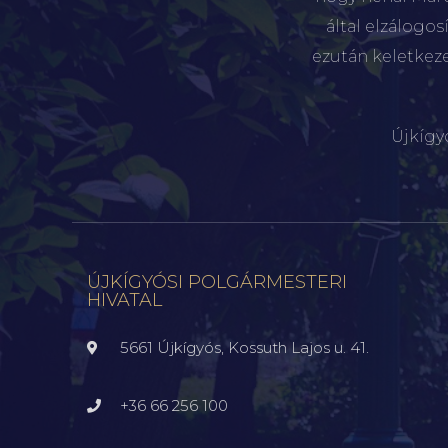
által elzálogo
ezután keletkez
Újkígy
ÚJKÍGYÓSI POLGÁRMESTERI
HIVATAL
5661 Újkígyós, Kossuth Lajos u. 41.
+36 66 256 100