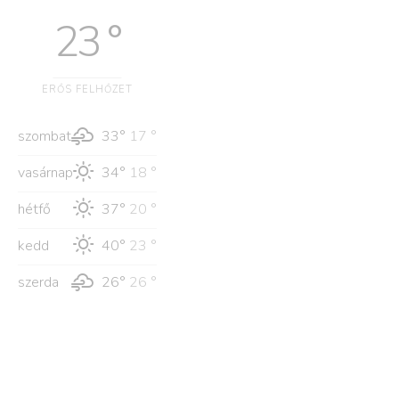
23 °
ERŐS FELHŐZET
szombat
33°
17 °
vasárnap
34°
18 °
hétfő
37°
20 °
kedd
40°
23 °
szerda
26°
26 °