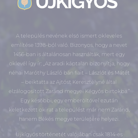
A település nevének első ismert okleveles
említése 1398-ból való. Bizonyos, hogy a nevet
1456-ban is általánosan használták, mert egy
oklevél így ír: „Az aradi káptalan bizonyítja, hogy
néhai Maróthy László bán fiait – Lászlót és Mátét
– beiktatta az Ajtóst Keresztélyné által
elzálogosított Zaránd megyei Kégyós birtokba.”
Egy későbbi, egy emberöltővel ezután
keletkezett okirat a települést már nem Zaránd,
hanem Békés megye területére helyezi.
Újkígyós történetét valójában csak 1814-es