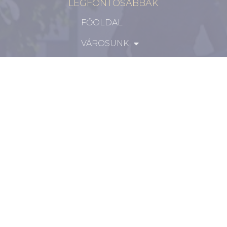
LEGFONTOSABBAK
FŐOLDAL
VÁROSUNK
ÖNKORMÁNYZAT
INTÉZMÉNYEK
KAPCSOLAT
VÁLASZTÁSI INFORMÁCIÓK
INFORMÁCIÓK
Hírek
Aktualitások
Történelem