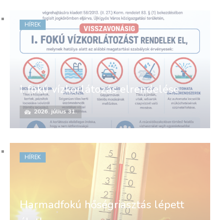
HÍREK
I. fokú vízkorlátozás elrendelése
2026. július 31.
HÍREK
Harmadfokú hőségriasztás lépett