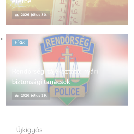
életbe
2026. július 30.
HÍREK
Rendőrségi tájékoztató: nyári
biztonsági tanácsok
2026. július 29.
Újkígyós