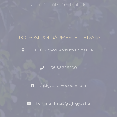
alapításától számíthatjuk.
ÚJKÍGYÓSI POLGÁRMESTERI HIVATAL
5661 Újkígyós, Kossuth Lajos u. 41.
+36 66 256 100
Újkígyós a Fecebookon
kommunikacio@ujkigyos.hu