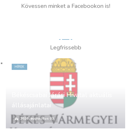
Kövessen minket a Facebookon is!
Legfrissebb
HÍREK
Békéscsabai Járási Hivatal aktuális
állásajánlatai
2026. augusztus 03.