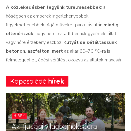
A közlekedésben legyünk türelmesebbek
: a
hőségben az emberek ingerlékenyebbek,
figyelmetlenebbek. A járműveket parkolás után
mindig
ellenőrizzük
, hogy nem maradt bennük gyermek, állat
vagy hőre érzékeny eszköz.
Kutyát se sétáltassunk
betonon, aszfalton, mert
az akár 60–70 °C-ra is
felmelegedhet, égési sérülést okozva az állatok mancsán.
Kapcsolódó
hírek
HÍREK
Az ifjúsági világbajnokságra