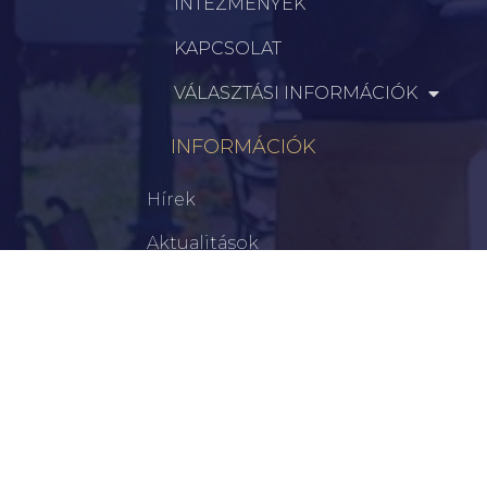
INTÉZMÉNYEK
KAPCSOLAT
VÁLASZTÁSI INFORMÁCIÓK
INFORMÁCIÓK
Hírek
Aktualitások
Történelem
Infrastruktúra
Szervezetek
Civil Szervezetek
Hasznos Linkek