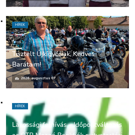
HÍREK
Tisztelt Újkígyósiak, Kedves
Barátaim!
2026. augusztus 07.
HÍREK
Lakossági felhívás – Időpontváltozás