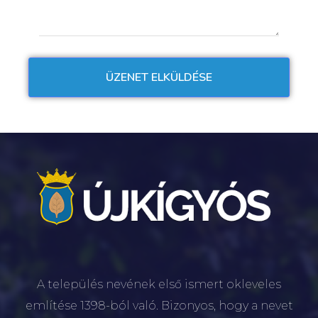
A település nevének első ismert okleveles
említése 1398-ból való. Bizonyos, hogy a nevet