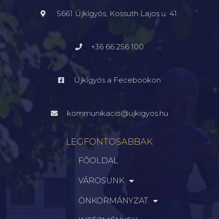
5661 Újkígyós, Kossuth Lajos u. 41.
+36 66 256 100
Újkígyós a Fecebookon
kommunikacio@ujkigyos.hu
LEGFONTOSABBAK
FŐOLDAL
VÁROSUNK
ÖNKORMÁNYZAT