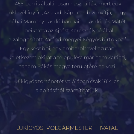
1456-ban is általánosan használták, mert egy
oklevél így ír: „Az aradi káptalan bizonyítja, hogy
néhai Maróthy László bán fiait – Lászlót és Mátét
– beiktatta az Ajtóst Keresztélyné által
elzálogosított Zaránd megyei Kégyós birtokba.”
Egy későbbi, egy emberöltővel ezután
keletkezett okirat a települést már nem Zaránd,
hanem Békés megye területére helyezi.
Újkígyós történetét valójában csak 1814-es
alapításától számíthatjuk.
ÚJKÍGYÓSI POLGÁRMESTERI HIVATAL