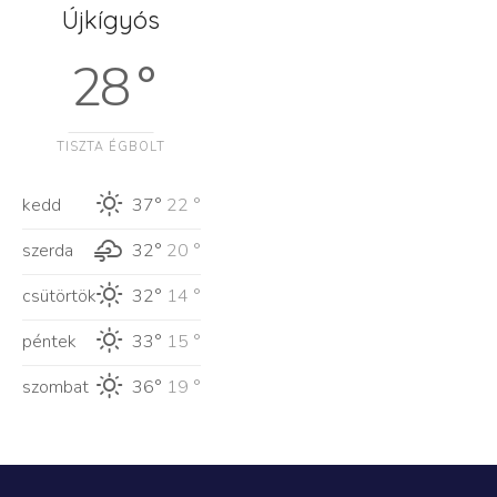
Újkígyós
28 °
TISZTA ÉGBOLT
kedd
37°
22 °
szerda
32°
20 °
csütörtök
32°
14 °
péntek
33°
15 °
szombat
36°
19 °