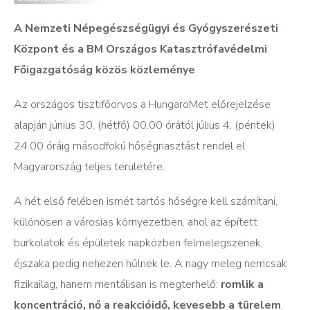
A Nemzeti Népegészségügyi és Gyógyszerészeti
Központ és a BM Országos Katasztrófavédelmi
Főigazgatóság közös közleménye
Az országos tisztifőorvos a HungaroMet előrejelzése
alapján június 30. (hétfő) 00.00 órától július 4. (péntek)
24.00 óráig másodfokú hőségriasztást rendel el
Magyarország teljes területére.
A hét első felében ismét tartós hőségre kell számítani,
különösen a városias környezetben, ahol az épített
burkolatok és épületek napközben felmelegszenek,
éjszaka pedig nehezen hűlnek le. A nagy meleg nemcsak
fizikailag, hanem mentálisan is megterhelő:
romlik a
koncentráció, nő a reakcióidő, kevesebb a türelem
,