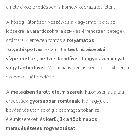
amely a közlekedésben is komoly kockázatot jelent.
A hőség különösen veszélyes a kisgyermekekre, az
idősekre, a várandósokra, a szív- és érrendszeri betegek
számára. Kiemelten fontos a
folyamatos
folyadékpótlás
, valamint a
test hűtése akár
vízpermettel, nedves kendővel, langyos zuhannyal
vagy lábfürdővel
. Már néhány perc is segíthet enyhíteni a
szervezet hőterhelését.
A
melegben tárolt élelmiszerek,
különösen az állati
eredetűek
gyorsabban romlanak
. Ne hagyjuk a
bevásárlás után sokáig a csomagtartóban az
élelmiszereket, és
kerüljük a több napos
maradékételek fogyasztását
.