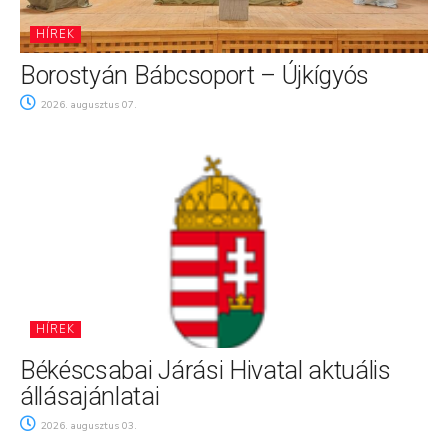
HÍREK
Borostyán Bábcsoport – Újkígyós
2026. augusztus 07.
HÍREK
Békéscsabai Járási Hivatal aktuális
állásajánlatai
2026. augusztus 03.