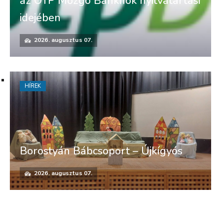
az OTP Mozgó Bankfiók nyitvatartási
idejében
2026. augusztus 07.
HÍREK
Borostyán Bábcsoport – Újkígyós
2026. augusztus 07.