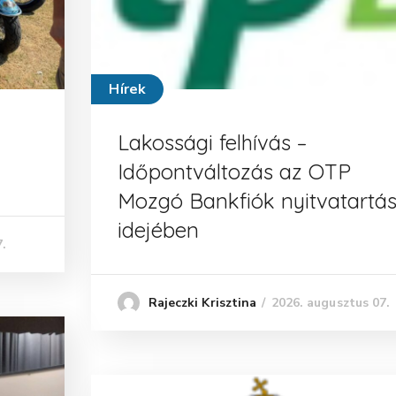
Hírek
Lakossági felhívás –
Időpontváltozás az OTP
Mozgó Bankfiók nyitvatartás
idejében
.
2026. augusztus 07.
Rajeczki Krisztina