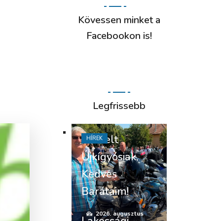
Kövessen minket a
Facebookon is!
Legfrissebb
Tisztelt
HÍREK
Újkígyósiak,
Kedves
Barátaim!
2026. augusztus
Lakossági