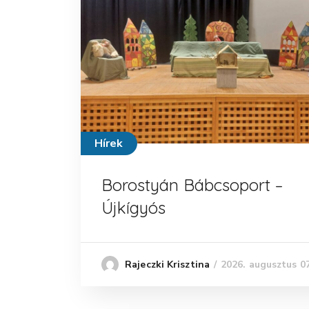
Hírek
Borostyán Bábcsoport –
Újkígyós
2026. augusztus 07
Rajeczki Krisztina