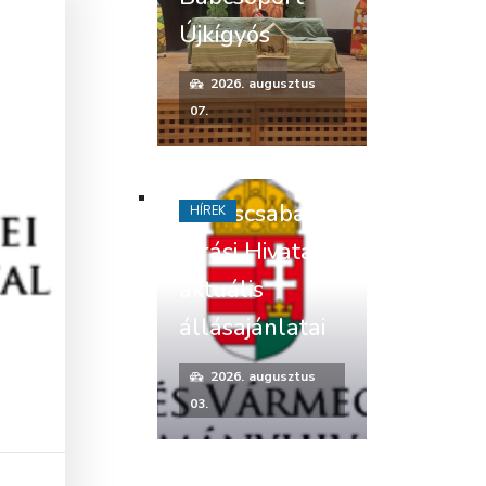
Újkígyós
2026. augusztus
07.
Békéscsabai
HÍREK
Járási Hivatal
aktuális
állásajánlatai
2026. augusztus
03.