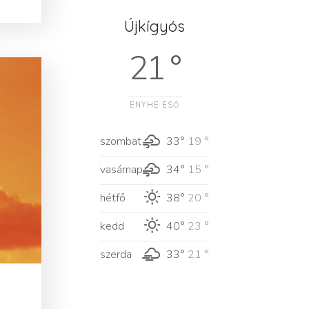
Újkígyós
21 °
ENYHE ESŐ
szombat
33°
19 °
vasárnap
34°
15 °
hétfő
38°
20 °
kedd
40°
23 °
szerda
33°
21 °