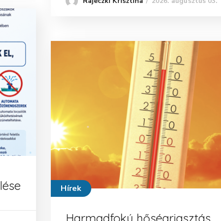
2026. augusztus 03.
Rajeczki Krisztina
elése
Hírek
Harmadfokú hőségriasztás