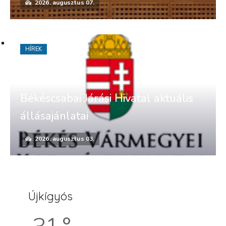
2026. augusztus 07.
HÍREK
Békéscsabai Járási Hivatal aktuális
állásajánlatai
2026. augusztus 03.
Újkígyós