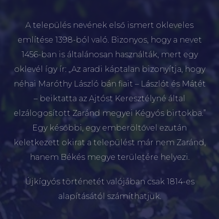
A település nevének első ismert okleveles
említése 1398-ból való. Bizonyos, hogy a nevet
1456-ban is általánosan használták, mert egy
oklevél így ír: „Az aradi káptalan bizonyítja, hogy
néhai Maróthy László bán fiait – Lászlót és Mátét
– beiktatta az Ajtóst Keresztélyné által
elzálogosított Zaránd megyei Kégyós birtokba.”
Egy későbbi, egy emberöltővel ezután
keletkezett okirat a települést már nem Zaránd,
hanem Békés megye területére helyezi.
Újkígyós történetét valójában csak 1814-es
alapításától számíthatjuk.