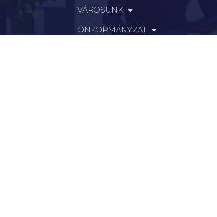
VÁROSUNK
ÖNKORMÁNYZAT
INTÉZMÉNYEK
KAPCSOLAT
VÁLASZTÁSI INFORMÁCIÓK
INFORMÁCIÓK
Hírek
Aktualitások
Történelem
Infrastruktúra
Szervezetek