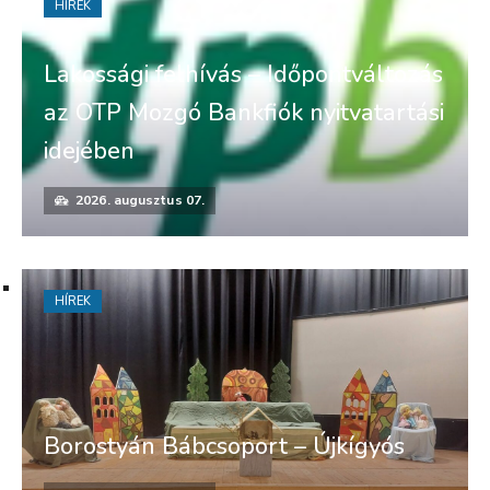
HÍREK
Lakossági felhívás – Időpontváltozás
az OTP Mozgó Bankfiók nyitvatartási
idejében
2026. augusztus 07.
HÍREK
Borostyán Bábcsoport – Újkígyós