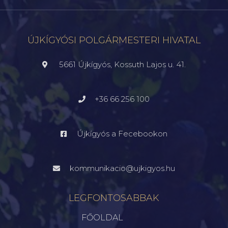
ÚJKÍGYÓSI POLGÁRMESTERI HIVATAL
5661 Újkígyós, Kossuth Lajos u. 41.
+36 66 256 100
Újkígyós a Fecebookon
kommunikacio@ujkigyos.hu
LEGFONTOSABBAK
FŐOLDAL