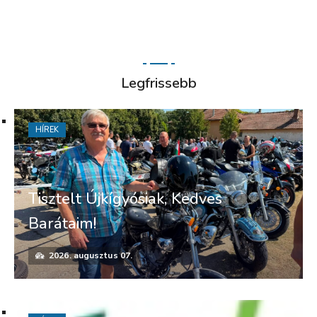
Legfrissebb
HÍREK
Tisztelt Újkígyósiak, Kedves
Barátaim!
2026. augusztus 07.