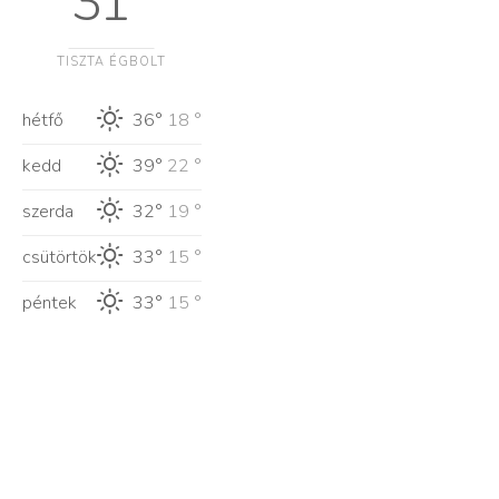
31 °
TISZTA ÉGBOLT
hétfő
36°
18 °
kedd
39°
22 °
szerda
32°
19 °
csütörtök
33°
15 °
péntek
33°
15 °