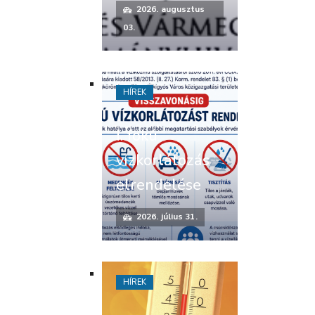
2026. augusztus
03.
HÍREK
I. fokú
vízkorlátozás
elrendelése
2026. július 31.
HÍREK