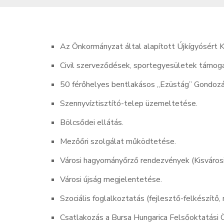
Az Önkormányzat által alapított Újkígyósért 
Civil szerveződések, sportegyesületek támog
50 férőhelyes bentlakásos „Ezüstág” Gondozá
Szennyvíztisztító-telep üzemeltetése.
Bölcsődei ellátás.
Mezőőri szolgálat működtetése.
Városi hagyományőrző rendezvények (Kisvárosi 
Városi újság megjelentetése.
Szociális foglalkoztatás (fejlesztő-felkészítő, 
Csatlakozás a Bursa Hungarica Felsőoktatási Ö