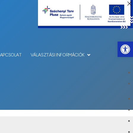
Eszkö
KAPCSOLAT
VÁLASZTÁSI INFORMÁCIÓK
alt feladatai