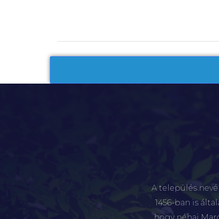
A település nevé
1456-ban is álta
hogy néhai Marót