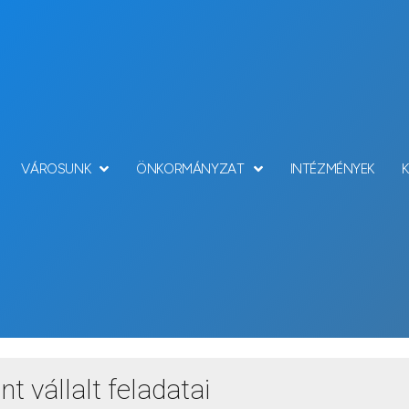
VÁROSUNK
ÖNKORMÁNYZAT
INTÉZMÉNYEK
rmányzat önként váll
 vállalt feladatai