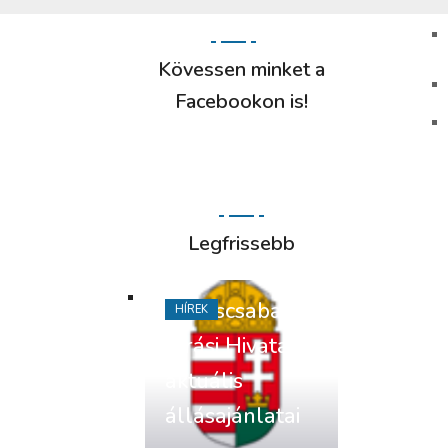
Kövessen minket a
Facebookon is!
Legfrissebb
Békéscsabai
HÍREK
Járási Hivatal
aktuális
állásajánlatai