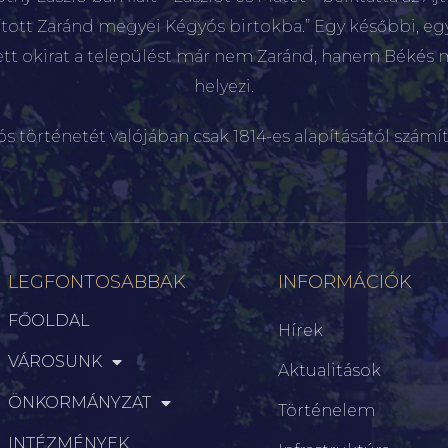
sított Zaránd megyei Kégyós birtokba.” Egy későbbi, e
ett okirat a települést már nem Zaránd, hanem Békés 
helyezi.
ós történetét valójában csak 1814-es alapításától számít
LEGFONTOSABBAK
INFORMÁCIÓK
FŐOLDAL
Hírek
VÁROSUNK
Aktualitások
ÖNKORMÁNYZAT
Történelem
INTÉZMÉNYEK