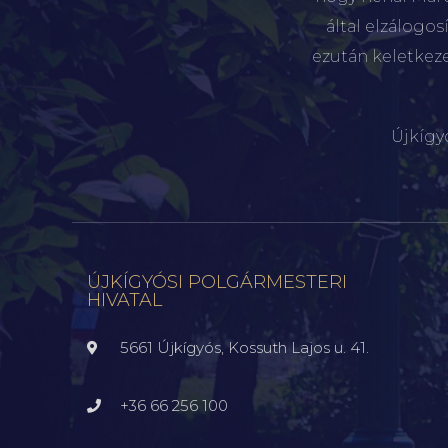
által elzálogo
ezután keletkez
Újkígy
ÚJKÍGYÓSI POLGÁRMESTERI
HIVATAL
5661 Újkígyós, Kossuth Lajos u. 41.
+36 66 256 100