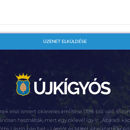
nek első ismert okleveles említése 1398-ból való. Bizon
lánosan használták, mert egy oklevél így ír: „Az aradi káp
hy László bán fiait – Lászlót és Mátét – beiktatta az Aj