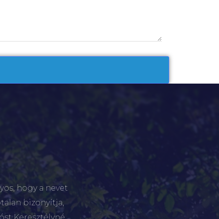
yos, hogy a nevet
talan bizonyítja,
tóst Keresztélyné