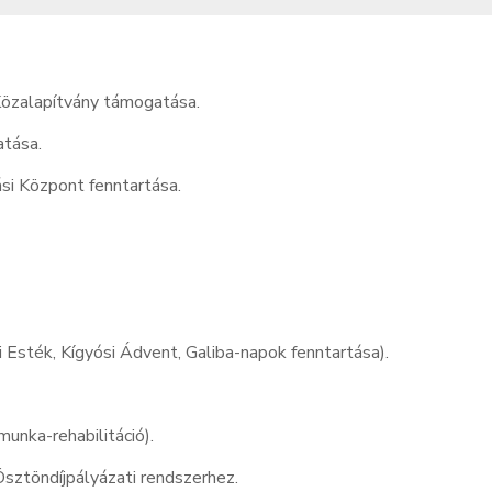
Közalapítvány támogatása.
atása.
si Központ fenntartása.
Esték, Kígyósi Ádvent, Galiba-napok fenntartása).
munka-rehabilitáció).
sztöndíjpályázati rendszerhez.