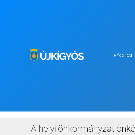
FŐOLDAL
A helyi önko
A helyi önkormányzat önként