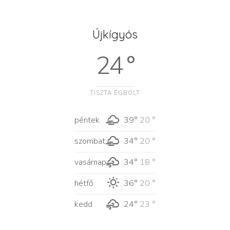
Újkígyós
24 °
TISZTA ÉGBOLT
péntek
39°
20 °
szombat
34°
20 °
vasárnap
34°
18 °
hétfő
36°
20 °
kedd
24°
23 °