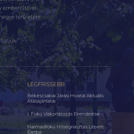
gy emberöltővel
megye területére
hatjuk.
LEGFRISSEBB
Békéscsabai Járási Hivatal Aktuális
Állásajánlatai
I. Fokú Vízkorlátozás Elrendelése
Harmadfokú Hőségriasztás Lépett
Életbe