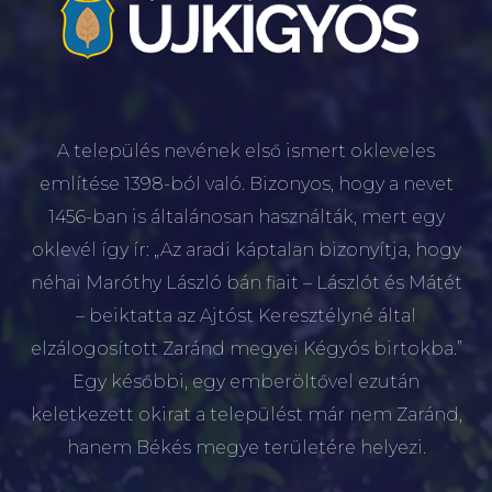
A település nevének első ismert okleveles
említése 1398-ból való. Bizonyos, hogy a nevet
1456-ban is általánosan használták, mert egy
oklevél így ír: „Az aradi káptalan bizonyítja, hogy
néhai Maróthy László bán fiait – Lászlót és Mátét
– beiktatta az Ajtóst Keresztélyné által
elzálogosított Zaránd megyei Kégyós birtokba.”
Egy későbbi, egy emberöltővel ezután
keletkezett okirat a települést már nem Zaránd,
hanem Békés megye területére helyezi.