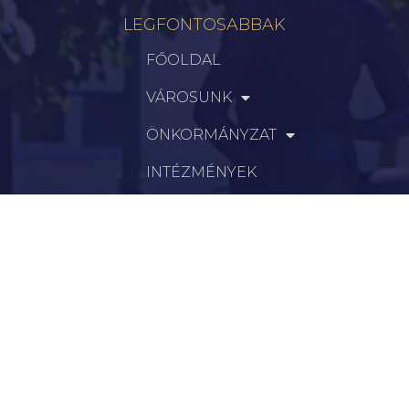
LEGFONTOSABBAK
FŐOLDAL
VÁROSUNK
ÖNKORMÁNYZAT
INTÉZMÉNYEK
KAPCSOLAT
VÁLASZTÁSI INFORMÁCIÓK
INFORMÁCIÓK
Hírek
Aktualitások