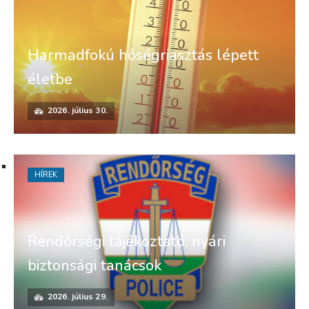
Harmadfokú hőségriasztás lépett
életbe
2026. július 30.
HÍREK
Rendőrségi tájékoztató: nyári
biztonsági tanácsok
2026. július 29.