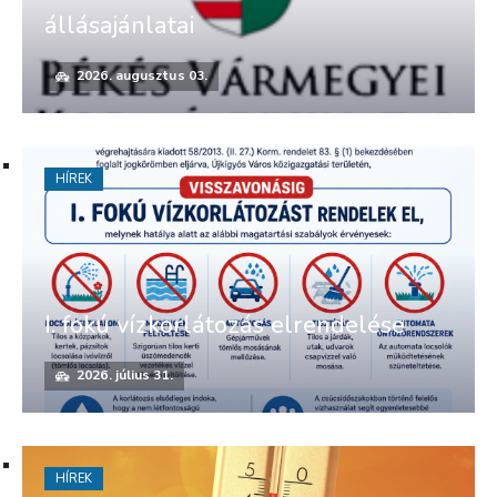
állásajánlatai
2026. augusztus 03.
HÍREK
I. fokú vízkorlátozás elrendelése
2026. július 31.
HÍREK