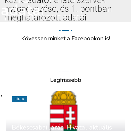
adatai
megnevezése, és 1. pontban
meghatározott adatai
Kövessen minket a Facebookon is!
Legfrissebb
HÍREK
Békéscsabai Járási Hivatal aktuális