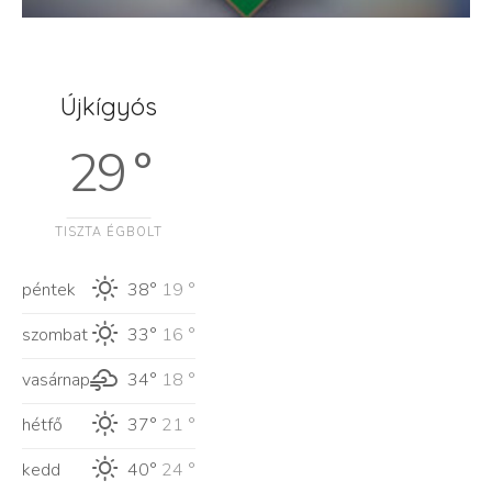
Újkígyós
29 °
TISZTA ÉGBOLT
péntek
38°
19 °
szombat
33°
16 °
vasárnap
34°
18 °
hétfő
37°
21 °
kedd
40°
24 °