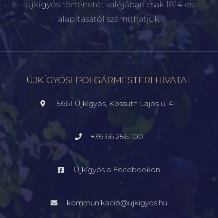
Újkígyós történetét valójában csak 1814-es
alapításától számíthatjuk.
ÚJKÍGYÓSI POLGÁRMESTERI HIVATAL
5661 Újkígyós, Kossuth Lajos u. 41.
+36 66 256 100
Újkígyós a Fecebookon
kommunikacio@ujkigyos.hu