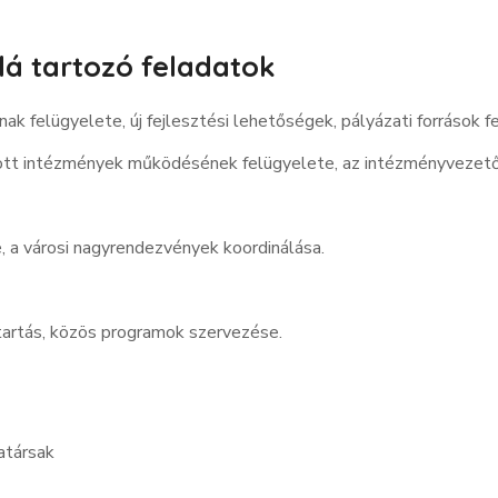
lá tartozó feladatok
ak felügyelete, új fejlesztési lehetőségek, pályázati források f
tott intézmények működésének felügyelete, az intézményvezető
, a városi nagyrendezvények koordinálása.
tartás, közös programok szervezése.
katársak