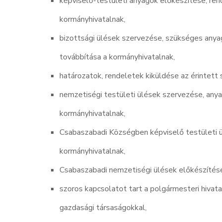
képviselő-testületi anyagok előkészítése, ren
kormányhivatalnak,
bizottsági ülések szervezése, szükséges anya
továbbítása a kormányhivatalnak,
határozatok, rendeletek kiküldése az érintett
nemzetiségi testületi ülések szervezése, anya
kormányhivatalnak,
Csabaszabadi Községben képviselő testületi ü
kormányhivatalnak,
Csabaszabadi nemzetiségi ülések előkészítése
szoros kapcsolatot tart a polgármesteri hivat
gazdasági társaságokkal,