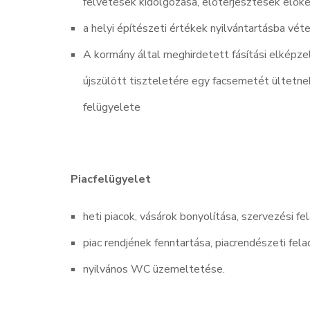
felvetések kidolgozása, előterjesztések előké
a helyi építészeti értékek nyilvántartásba véte
A kormány által meghirdetett fásítási elképze
újszülött tiszteletére egy facsemetét ültetnek
felügyelete
Piacfelügyelet
heti piacok, vásárok bonyolítása, szervezési fe
piac rendjének fenntartása, piacrendészeti fela
nyilvános WC üzemeltetése.