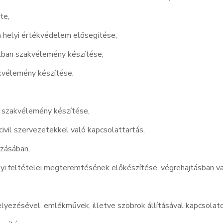
te,
a helyi értékvédelem elősegítése,
kban szakvélemény készítése,
akvélemény készítése,
n szakvélemény készítése,
civil szervezetekkel való kapcsolattartás,
zásában,
lyi feltételei megteremtésének előkészítése, végrehajtásban v
lyezésével, emlékművek, illetve szobrok állításával kapcsolat