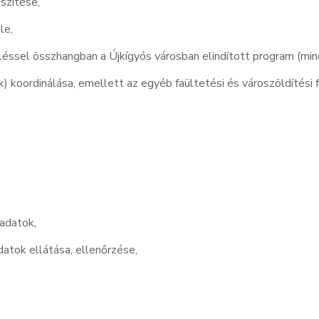
szítése,
le,
léssel összhangban a Újkígyós városban elindított
program
(min
) koordinálása, emellett az egyéb faültetési és városzöldítési 
ladatok,
datok ellátása, ellenőrzése,