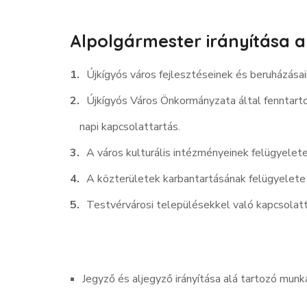
Alpolgármester irányítása a
Újkígyós város fejlesztéseinek és beruházásain
Újkígyós Város Önkormányzata által fenntar
napi kapcsolattartás.
A város kulturális intézményeinek felügyelete
A közterületek karbantartásának felügyelete
Testvérvárosi településekkel való kapcsolat
Jegyző és aljegyző irányítása alá tartozó mun