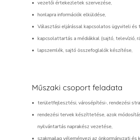
vezetői értekezletek szervezése,
honlapra információk elküldése,
Választási eljárással kapcsolatos ügyviteli és 
k
apcsolattartás a médiákkal (sajtó, televízió, rá
lapszemlék, sajtó összefoglalók készítése,
Műszaki csoport feladata
területfejlesztési, városépítési-, rendezési st
rendezési tervek készíttetése, azok módosítá
nyilvántartás naprakész vezetése,
szakmailag véleményezi az önkormányzati és k