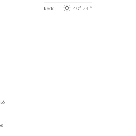
kedd
40°
24 °
aló
os