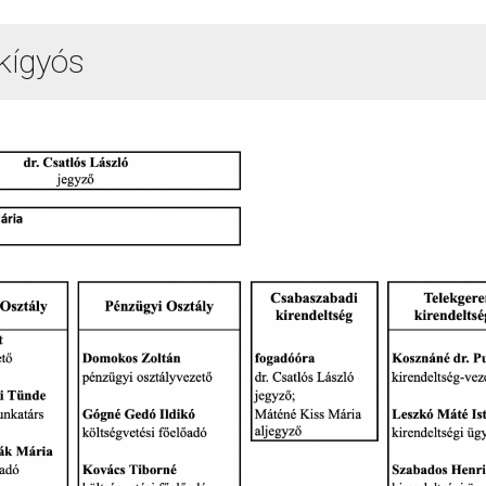
jkígyós