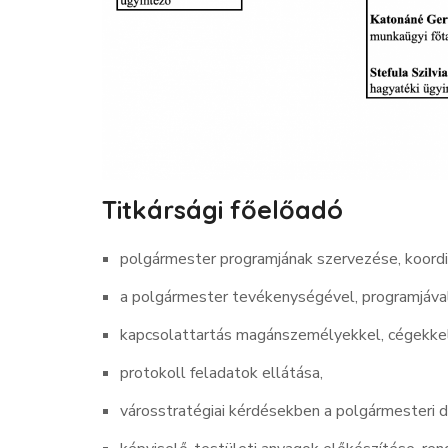
Titkársági főelőadó
polgármester programjának szervezése, koordi
a polgármester tevékenységével, programjával
kapcsolattartás magánszemélyekkel, cégekkel
protokoll feladatok ellátása,
városstratégiai kérdésekben a polgármesteri 