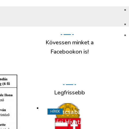
Kövessen minket a
Facebookon is!
Legfrissebb
Békéscsabai
HÍREK
Járási Hivatal