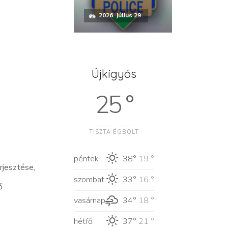
2026. július 29.
Újkígyós
25 °
TISZTA ÉGBOLT
péntek
38°
19 °
rjesztése,
szombat
33°
16 °
ő
vasárnap
34°
18 °
hétfő
37°
21 °