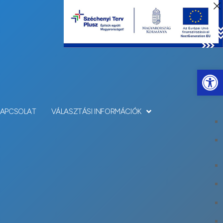
Eszkö
KAPCSOLAT
VÁLASZTÁSI INFORMÁCIÓK
jkígyós