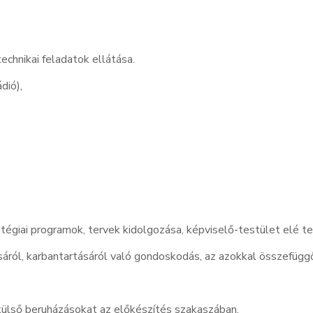
technikai feladatok ellátása.
dió),
ratégiai programok, tervek kidolgozása, képviselő-testület elé te
sáról, karbantartásáról való gondoskodás, az azokkal összefügg
ülső beruházásokat az előkészítés szakaszában,