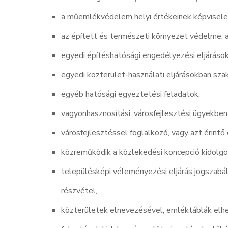
a műemlékvédelem helyi értékeinek képvisele
az épített és természeti környezet védelme, 
egyedi építéshatósági engedélyezési eljáráso
egyedi közterület-használati eljárásokban sz
egyéb hatósági egyeztetési feladatok,
vagyonhasznosítási, városfejlesztési ügyekbe
városfejlesztéssel foglalkozó, vagy azt érintő 
közreműködik a közlekedési koncepció kidolgo
településképi véleményezési eljárás jogszabá
részvétel,
közterületek elnevezésével, emléktáblák elhe