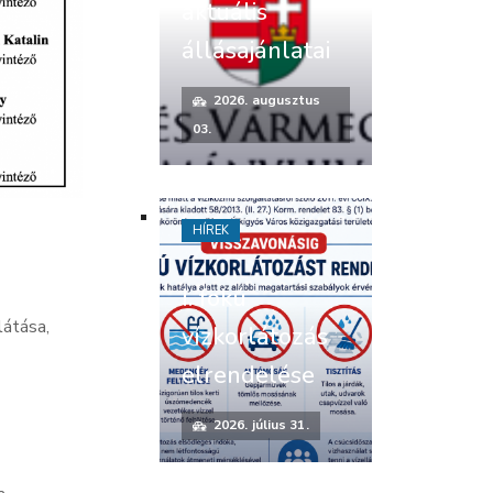
aktuális
állásajánlatai
2026. augusztus
03.
HÍREK
I. fokú
látása,
vízkorlátozás
elrendelése
2026. július 31.