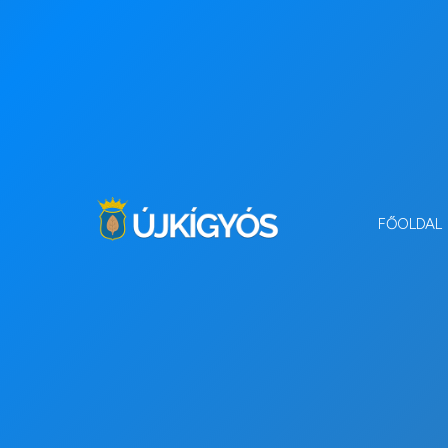
FŐOLDAL
A szer