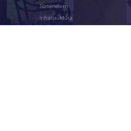
Történelem
Infrastruktúra
Szervezetek
Civil Szervezetek
Hasznos Linkek
LEGFRISSEBB
Tisztelt Újkígyósiak, Kedves Barátaim!
Lakossági Felhívás – Időpontváltozás Az OTP
Mozgó Bankfiók Nyitvatartási Idejében
Borostyán Bábcsoport – Újkígyós