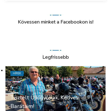
Kövessen minket a Facebookon is!
Legfrissebb
HÍREK
Tisztelt Újkígyósiak, Kedves
Barátaim!