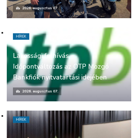
2026. augusztus 07.
HÍREK
Lakossági felhívás –
Időpontváltozás az OTP Mozgó
Bankfiók nyitvatartási idejében
2026. augusztus 07.
HÍREK