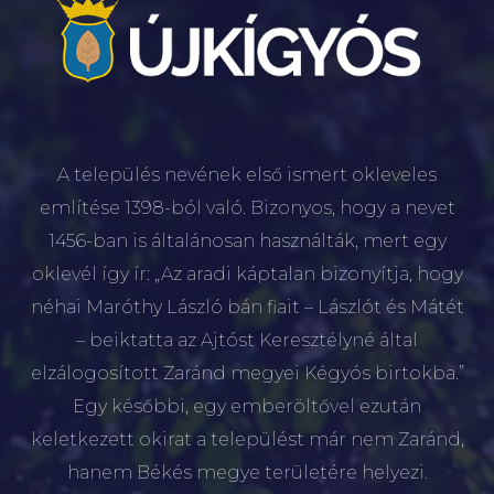
A település nevének első ismert okleveles
említése 1398-ból való. Bizonyos, hogy a nevet
1456-ban is általánosan használták, mert egy
oklevél így ír: „Az aradi káptalan bizonyítja, hogy
néhai Maróthy László bán fiait – Lászlót és Mátét
– beiktatta az Ajtóst Keresztélyné által
elzálogosított Zaránd megyei Kégyós birtokba.”
Egy későbbi, egy emberöltővel ezután
keletkezett okirat a települést már nem Zaránd,
hanem Békés megye területére helyezi.