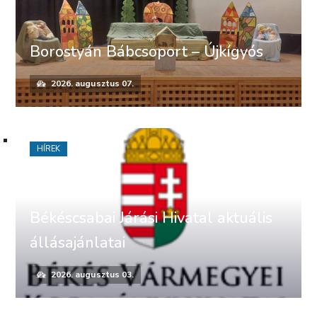
Borostyán Bábcsoport – Újkígyós
2026. augusztus 07.
HÍREK
Békéscsabai Járási Hivatal aktuális
állásajánlatai
2026. augusztus 03.