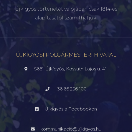
Újkígyós történetét valójában csak 1814-es
alapításától számíthatjuk.
ÚJKÍGYÓSI POLGÁRMESTERI HIVATAL
5661 Újkígyós, Kossuth Lajos u. 41.
+36 66 256 100
Újkígyós a Fecebookon
kommunikacio@ujkigyos.hu