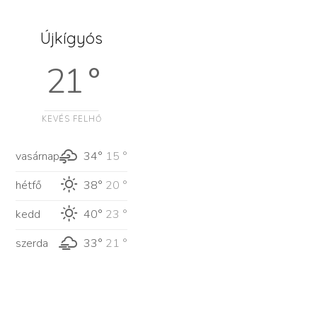
Újkígyós
21 °
KEVÉS FELHŐ
vasárnap
34°
15 °
hétfő
38°
20 °
kedd
40°
23 °
szerda
33°
21 °