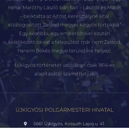
néhai Maróthy László bán fiait – Lászlót és Mátét
– beiktatta az Ajtóst Keresztélyné által
elzálogosított Zaránd megyei Kégyós birtokba.”
Egy későbbi, egy emberöltővel ezután
keletkezett okirat a települést már nem Zaránd,
hanem Békés megye területére helyezi.
Újkígyós történetét valójában csak 1814-es
alapításától számíthatjuk.
ÚJKÍGYÓSI POLGÁRMESTERI HIVATAL
5661 Újkígyós, Kossuth Lajos u. 41.