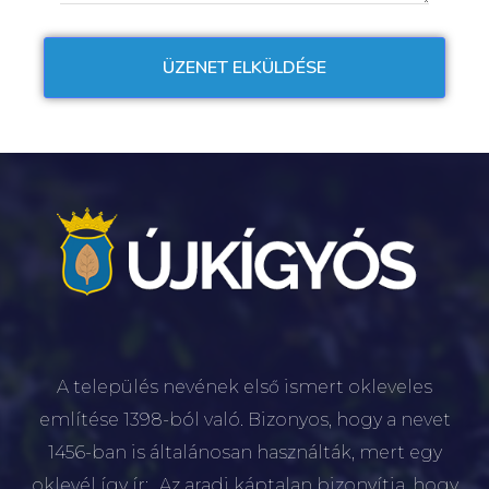
A település nevének első ismert okleveles
említése 1398-ból való. Bizonyos, hogy a nevet
1456-ban is általánosan használták, mert egy
oklevél így ír: „Az aradi káptalan bizonyítja, hogy