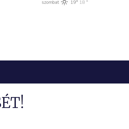
szombat
19°
18 °
ÉT!