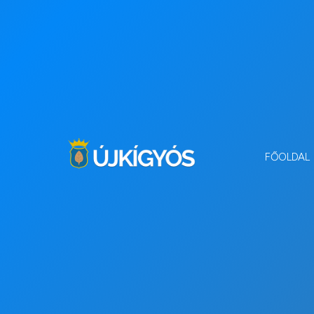
FŐOLDAL
Az államháztartá