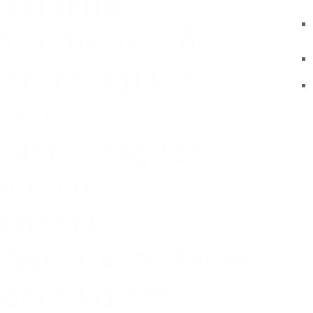
 történő
orintot elérő
zésre, építési
ésre,
tásra, vagyon
alamint
ződések
ződést kötő felek
időre kötött