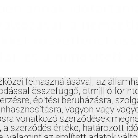
ben annak időtartama
változásai, a nemzetbi
kkel közvetlenül ös
ai, és a minősített a
közei felhasználásával, az államh
dással összefüggő, ötmillió forinto
rzésre, építési beruházásra, szolg
nhasznosításra, vagyon vagy vagyo
sra vonatkozó szerződések megneve
, a szerződés értéke, határozott id
 valamint az említett adatok válto