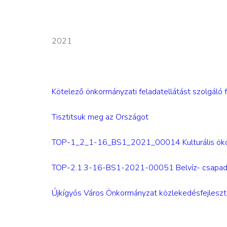
2021
Kötelező önkormányzati feladatellátást szolgáló
Tisztitsuk meg az Országot
TOP-1_2_1-16_BS1_2021_00014 Kulturális ökotur
TOP-2.1.3-16-BS1-2021-00051 Belvíz- csapadék
Újkígyós Város Önkormányzat közlekedésfejleszt