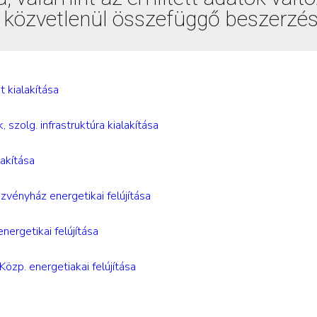
l közvetlenül összefüggő beszerzése
 kialakítása
olg. infrastruktúra kialakítása
akítása
nyház energetikai felújítása
rgetikai felújítása
. energetiakai felújítása