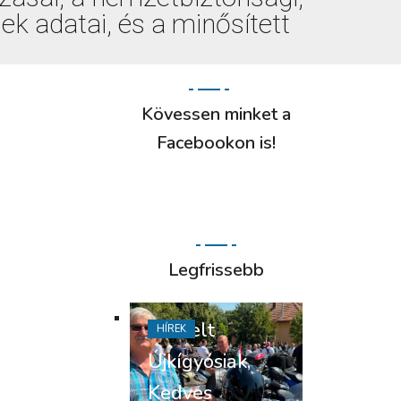
k adatai, és a minősített
Kövessen minket a
Facebookon is!
Legfrissebb
Tisztelt
HÍREK
Újkígyósiak,
Kedves