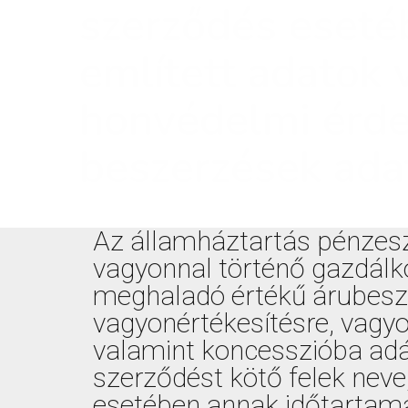
szerződés eseté
említett adatok 
honvédelmi érde
beszerzések adat
Az államháztartás pénzesz
vagyonnal történő gazdálko
meghaladó értékű árubesze
vagyonértékesítésre, vagyo
valamint koncesszióba adá
szerződést kötő felek neve
esetében annak időtartama,