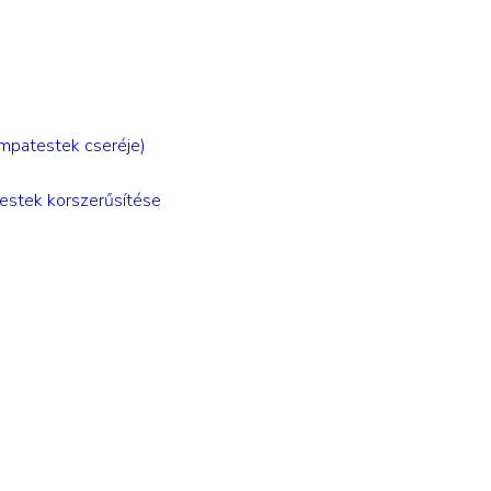
lámpatestek cseréje)
atestek korszerűsítése