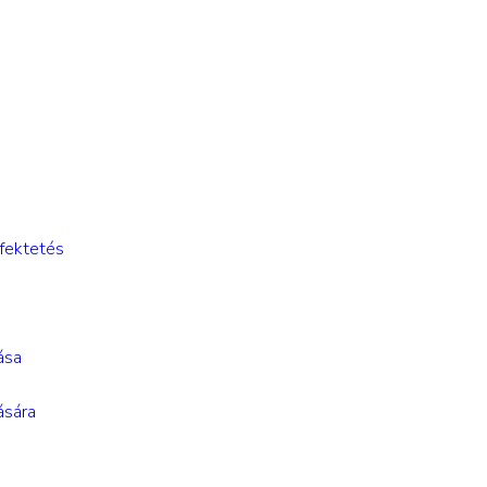
fektetés
ása
ására