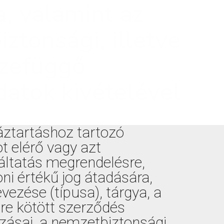
, valamint az
ztonsági, illetve
szefüggő
datok kivételével
áztartáshoz tartozó
t elérő vagy azt
áltatás megrendelésre,
ni értékű jog átadására,
zése (típusa), tárgya, a
őre kötött szerződés
zásai, a nemzetbiztonsági,