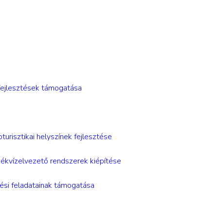
 fejlesztések támogatása
isztikai helyszínek fejlesztése
vízelvezető rendszerek kiépítése
ési feladatainak támogatása