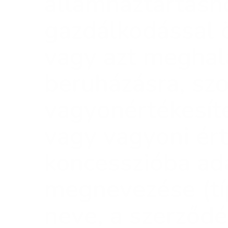
államháztartásh
gazdálkodással ö
vagy azt meghala
beruházásra, sz
vagyonértékesít
vagy vagyoni ért
koncesszióba ad
megnevezése (típ
neve, a szerződé