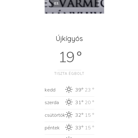
03.
Újkígyós
19 °
TISZTA ÉGBOLT
kedd
39°
23 °
szerda
31°
20 °
csütörtök
32°
15 °
péntek
33°
15 °