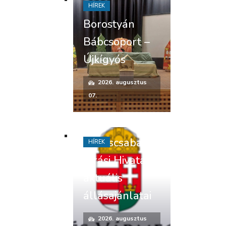
HÍREK
Borostyán
Bábcsoport –
Újkígyós
2026. augusztus
07.
Békéscsabai
HÍREK
Járási Hivatal
aktuális
állásajánlatai
2026. augusztus