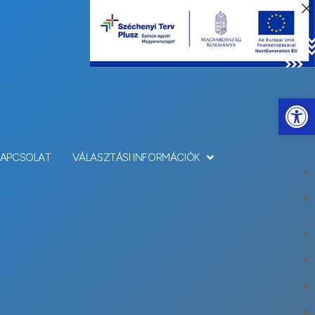
Eszkö
KAPCSOLAT
VÁLASZTÁSI INFORMÁCIÓK
sználásával, az