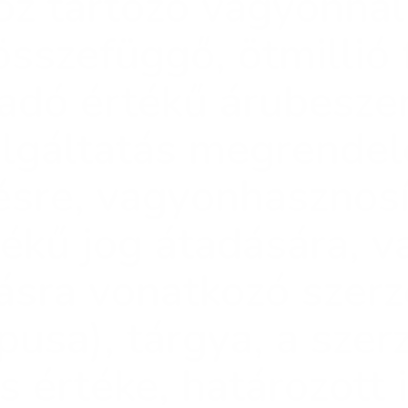
oz tartozó vagyonnal
sszefüggő, ötmillió f
dó értékű árubeszer
olgáltatás megrendel
ésre, vagyonhasznosí
ékű jog átadására, v
ásra vonatkozó szer
usa), tárgya, a szer
s értéke, határozott 