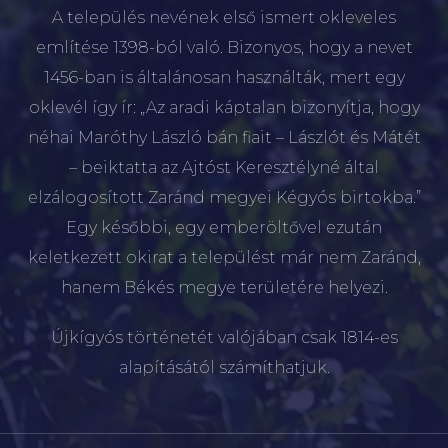
A település nevének első ismert okleveles
említése 1398-ból való. Bizonyos, hogy a nevet
1456-ban is általánosan használták, mert egy
oklevél így ír: „Az aradi káptalan bizonyítja, hogy
néhai Maróthy László bán fiait – Lászlót és Mátét
– beiktatta az Ajtóst Keresztélyné által
elzálogosított Zaránd megyei Kégyós birtokba.”
Egy későbbi, egy emberöltővel ezután
keletkezett okirat a települést már nem Zaránd,
hanem Békés megye területére helyezi.
Újkígyós történetét valójában csak 1814-es
alapításától számíthatjuk.