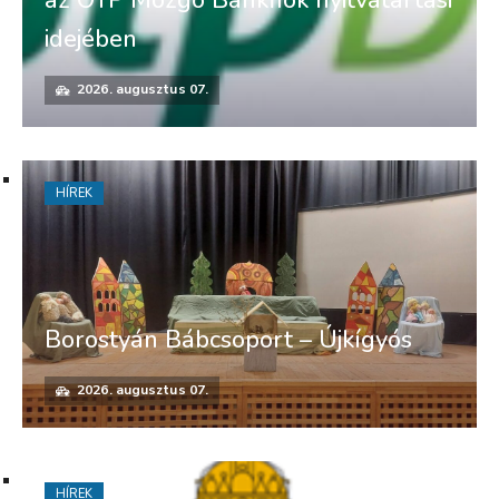
az OTP Mozgó Bankfiók nyitvatartási
idejében
2026. augusztus 07.
HÍREK
Borostyán Bábcsoport – Újkígyós
2026. augusztus 07.
HÍREK