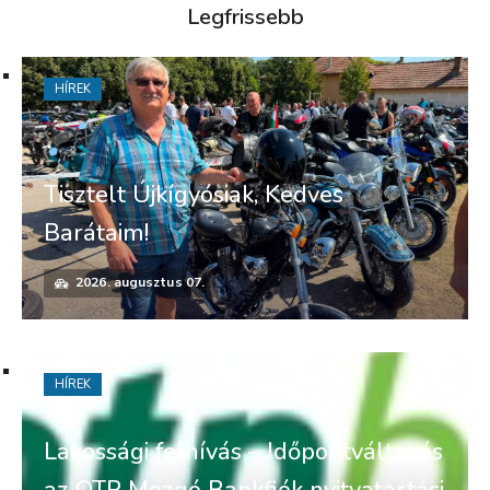
Legfrissebb
HÍREK
Tisztelt Újkígyósiak, Kedves
Barátaim!
2026. augusztus 07.
HÍREK
Lakossági felhívás – Időpontváltozás