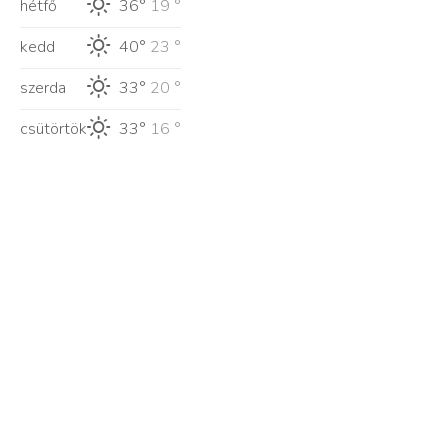
hétfő
36°
19 °
kedd
40°
23 °
szerda
33°
20 °
csütörtök
33°
16 °