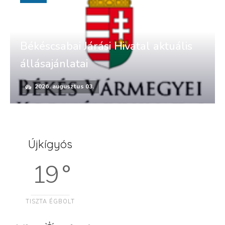
Békéscsabai Járási Hivatal aktuális
állásajánlatai
2026. augusztus 03.
Újkígyós
19 °
TISZTA ÉGBOLT