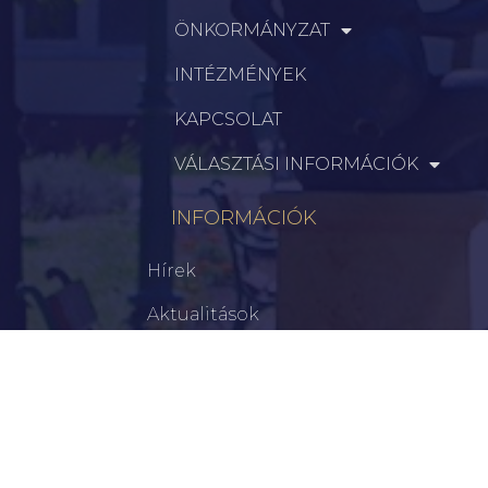
ÖNKORMÁNYZAT
INTÉZMÉNYEK
KAPCSOLAT
VÁLASZTÁSI INFORMÁCIÓK
INFORMÁCIÓK
Hírek
Aktualitások
Történelem
Infrastruktúra
Szervezetek