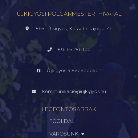
ÚJKÍGYÓSI POLGÁRMESTERI HIVATAL
5661 Újkígyós, Kossuth Lajos u. 41.
+36 66 256 100
Újkígyós a Fecebookon
kommunikacio@ujkigyos.hu
LEGFONTOSABBAK
FŐOLDAL
VÁROSUNK