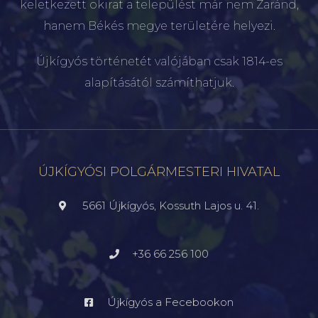
keletkezett okirat a települést már nem Zaránd,
hanem Békés megye területére helyezi.
Újkígyós történetét valójában csak 1814-es
alapításától számíthatjuk.
ÚJKÍGYÓSI POLGÁRMESTERI HIVATAL
5661 Újkígyós, Kossuth Lajos u. 41.
+36 66 256 100
Újkígyós a Fecebookon