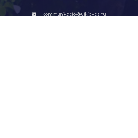
kommunikacio@ujkigyos.hu
LEGFONTOSABBAK
FŐOLDAL
VÁROSUNK
ÖNKORMÁNYZAT
INTÉZMÉNYEK
KAPCSOLAT
VÁLASZTÁSI INFORMÁCIÓK
INFORMÁCIÓK
Hírek