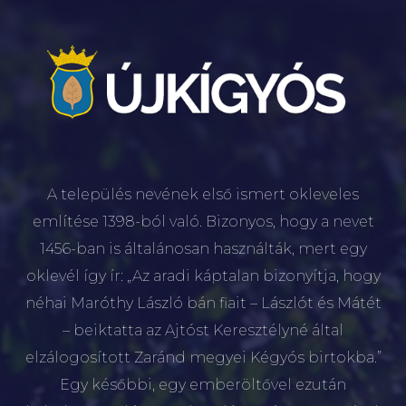
A település nevének első ismert okleveles
említése 1398-ból való. Bizonyos, hogy a nevet
1456-ban is általánosan használták, mert egy
oklevél így ír: „Az aradi káptalan bizonyítja, hogy
néhai Maróthy László bán fiait – Lászlót és Mátét
– beiktatta az Ajtóst Keresztélyné által
elzálogosított Zaránd megyei Kégyós birtokba.”
Egy későbbi, egy emberöltővel ezután