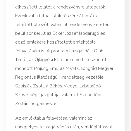
elkészített lelátót a rendezvényre látogatók.
Ezenkívül a futballisták részére átadták a
felújított öltözőt, valamint rendezvény keretén
belül sor került az Ecker József labdarúgó és
edző emlékére készíttetett emléktábla
felavatására is. A program házigazdája Oláh
Timót, az Újkígyósi FC elnöke volt, köszöntőt
mondott Pinjung Emil, az MVH Csongrád Megyei
Regionális Illetőségű Kirendeltség vezetője,
Szpisják Zsolt, a Békés Megyei Labdarúgó
Szövetség igazgatója, valamint Szebellédi
Zoltán, polgármester.
Az emléktábla felavatása, valamint az
ünnepélyes szalagátvágás után, vendéglátással