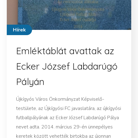
Hírek
Emléktáblát avattak az
Ecker József Labdarúgó
Pályán
Újkígyós Város Önkormányzat Képviselő-
testülete, az Újkígyósi FC javaslatára, az újkígyósi
futballpályának az Ecker József Labdarúgó Pálya
nevet adta. 2014. március 29-én ünnepélyes
keretek között vehették birtokba az újonnan