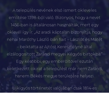
A település nevének első ismert okleveles
említése 1398-ból való. Bizonyos, hogy a nevet
1456-ban is általánosan használták, mert egy
oklevél így ír: „Az aradi káptalan bizonyítja, hogy
néhai Maróthy László bán fiait – Lászlót és Mátét
– beiktatta az Ajtóst Keresztélyné által
elzálogosított Zaránd megyei Kégyós birtokba.”
Egy későbbi, egy emberöltővel ezután
keletkezett okirat a települést már nem Zaránd,
hanem Békés megye területére helyezi.
Újkígyós történetét valójában csak 1814-es
alapításától számíthatjuk.