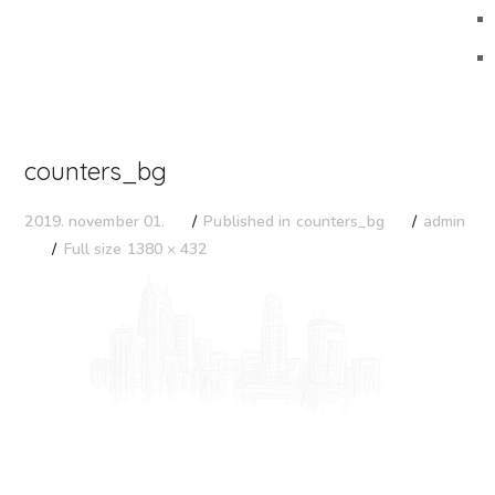
counters_bg
Published in
counters_bg
admin
2019. november 01.
Full size 1380 × 432