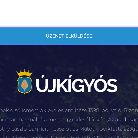
nek első ismert okleveles említése 1398-ból való. Bizon
lánosan használták, mert egy oklevél így ír: „Az aradi káp
hy László bán fiait – Lászlót és Mátét – beiktatta az Aj