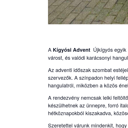
A
Újkígyós egyik 
Kígyósi Advent
várost, és valódi karácsonyi hangul
Az adventi időszak szombat estéje
szervezők. A színpadon helyi fel
hangulatról, miközben a közös ének
A rendezvény nemcsak lelki feltölt
készülhetnek az ünnepre, forró ital
hétköznapokból kiszakadva, közös
Szeretettel várunk mindenkit, hog