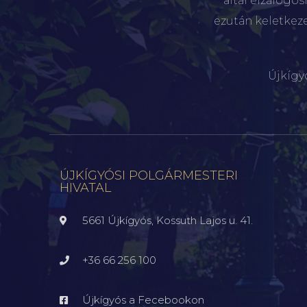
által elzálogo
ezután keletkez
Újkígy
ÚJKÍGYÓSI POLGÁRMESTERI
HIVATAL
5661 Újkígyós, Kossuth Lajos u. 41.
+36 66 256 100
Újkígyós a Fecebookon