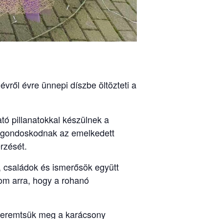
ről évre ünnepi díszbe öltözteti a
ó pillanatokkal készülnek a
k gondoskodnak az emelkedett
rzését.
k, családok és ismerősök együtt
lom arra, hogy a rohanó
n teremtsük meg a karácsony