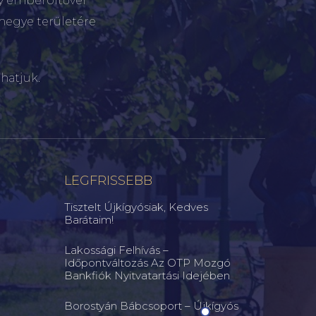
gy emberöltővel
megye területére
hatjuk.
LEGFRISSEBB
Tisztelt Újkígyósiak, Kedves
Barátaim!
Lakossági Felhívás –
Időpontváltozás Az OTP Mozgó
Bankfiók Nyitvatartási Idejében
Borostyán Bábcsoport – Újkígyós