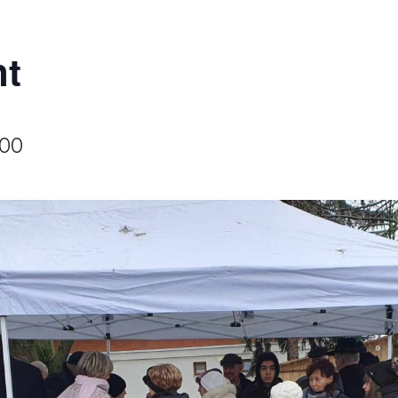
nt
:00