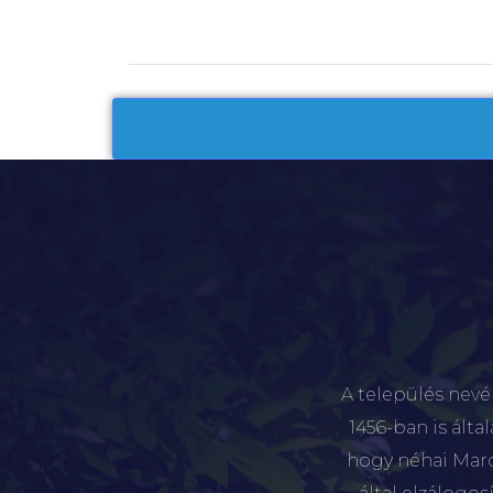
A település nevé
1456-ban is álta
hogy néhai Marót