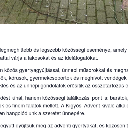
legmeghittebb és legszebb közösségi eseménye, amely év
attal várja a lakosokat és az idelátogatókat.
in közös gyertyagyújtással, ünnepi műsorokkal és meghat
lépők, kórusok, gyermekcsoportok és meghívott vendége
lés és az ünnepi gondolatok erősítik az összetartozás é
ődést kínál, hanem közösségi találkozási pont is: baráto
ok és finom falatok mellett. A Kígyósi Advent kiváló alka
en hangolódjunk a szeretet ünnepére.
y együtt gyújtsuk meg az adventi gyertyákat, és közöse