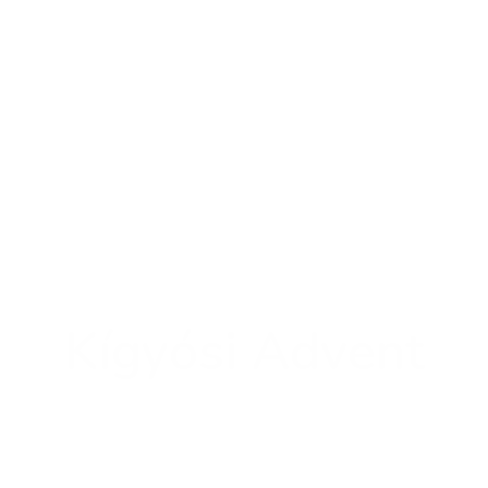
VÁROSUNK
ÖNKORMÁNYZAT
INTÉZMÉNYEK
Kígyósi Advent