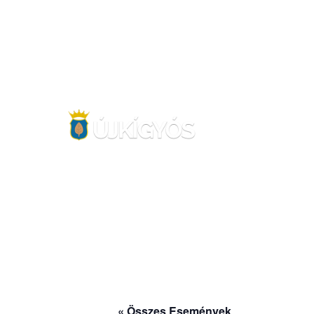
FŐOLDAL
« Összes Események