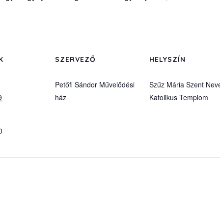
K
SZERVEZŐ
HELYSZÍN
Petőfi Sándor Művelődési
Szűz Mária Szent Nev
9
ház
Katolikus Templom
0