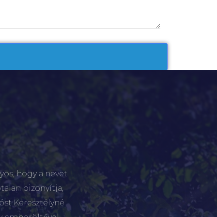
yos, hogy a nevet
talan bizonyítja,
tóst Keresztélyné