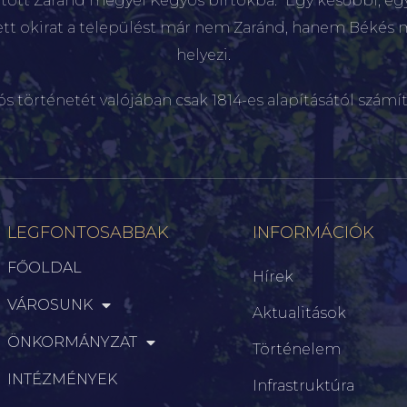
sított Zaránd megyei Kégyós birtokba.” Egy későbbi, e
ett okirat a települést már nem Zaránd, hanem Békés 
helyezi.
ós történetét valójában csak 1814-es alapításától számít
LEGFONTOSABBAK
INFORMÁCIÓK
FŐOLDAL
Hírek
VÁROSUNK
Aktualitások
ÖNKORMÁNYZAT
Történelem
INTÉZMÉNYEK
Infrastruktúra