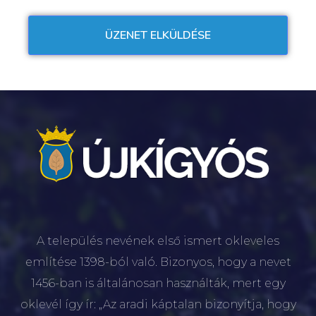
A település nevének első ismert okleveles
említése 1398-ból való. Bizonyos, hogy a nevet
1456-ban is általánosan használták, mert egy
oklevél így ír: „Az aradi káptalan bizonyítja, hogy