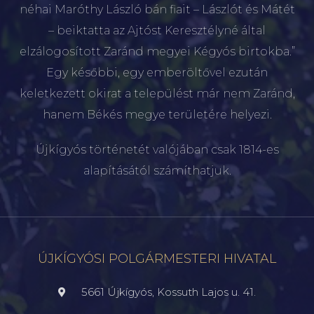
néhai Maróthy László bán fiait – Lászlót és Mátét
– beiktatta az Ajtóst Keresztélyné által
elzálogosított Zaránd megyei Kégyós birtokba.”
Egy későbbi, egy emberöltővel ezután
keletkezett okirat a települést már nem Zaránd,
hanem Békés megye területére helyezi.
Újkígyós történetét valójában csak 1814-es
alapításától számíthatjuk.
ÚJKÍGYÓSI POLGÁRMESTERI HIVATAL
5661 Újkígyós, Kossuth Lajos u. 41.