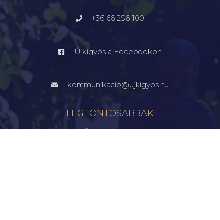
+36 66 256 100
Újkígyós a Fecebookon
kommunikacio@ujkigyos.hu
LEGFONTOSABBAK
FŐOLDAL
VÁROSUNK
ÖNKORMÁNYZAT
INTÉZMÉNYEK
KAPCSOLAT