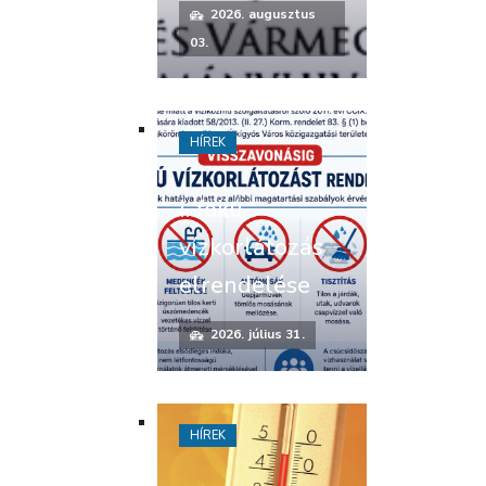
2026. augusztus
03.
HÍREK
I. fokú
vízkorlátozás
elrendelése
2026. július 31.
HÍREK