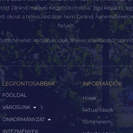
sított Zaránd megyei Kégyós birtokba.” Egy későbbi, e
ett okirat a települést már nem Zaránd, hanem Békés 
helyezi.
ós történetét valójában csak 1814-es alapításától számít
LEGFONTOSABBAK
INFORMÁCIÓK
FŐOLDAL
Hírek
VÁROSUNK
Aktualitások
ÖNKORMÁNYZAT
Történelem
INTÉZMÉNYEK