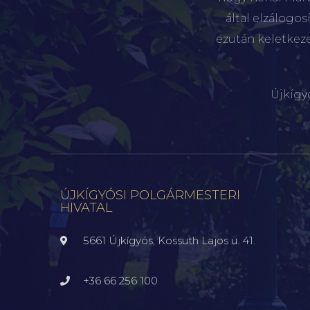
által elzálogo
ezután keletkez
Újkígy
ÚJKÍGYÓSI POLGÁRMESTERI
HIVATAL
5661 Újkígyós, Kossuth Lajos u. 41.
+36 66 256 100