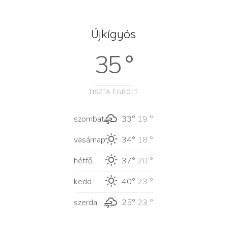
Újkígyós
35 °
TISZTA ÉGBOLT
szombat
33°
19 °
vasárnap
34°
18 °
hétfő
37°
20 °
kedd
40°
23 °
szerda
25°
23 °