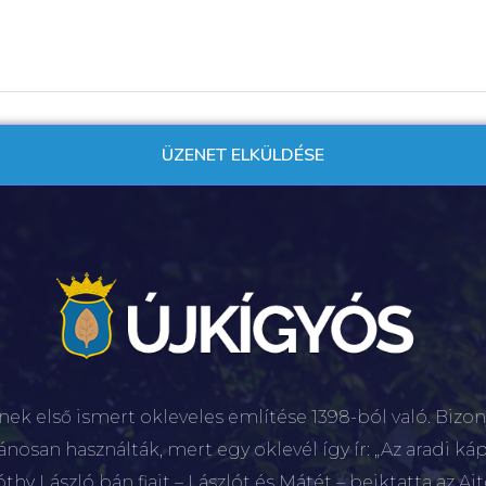
nek első ismert okleveles említése 1398-ból való. Bizon
lánosan használták, mert egy oklevél így ír: „Az aradi káp
hy László bán fiait – Lászlót és Mátét – beiktatta az Aj