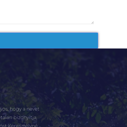
yos, hogy a nevet
talan bizonyítja,
tóst Keresztélyné