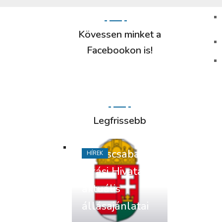
Kövessen minket a
Facebookon is!
Legfrissebb
Békéscsabai
HÍREK
Járási Hivatal
aktuális
állásajánlatai