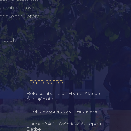
gy emberöltővel
megye területére
hatjuk.
LEGFRISSEBB
Békéscsabai Járási Hivatal Aktuális
Állásajánlatai
I. Fokú Vízkorlátozás Elrendelése
Harmadfokú Hőségriasztás Lépett
Életbe