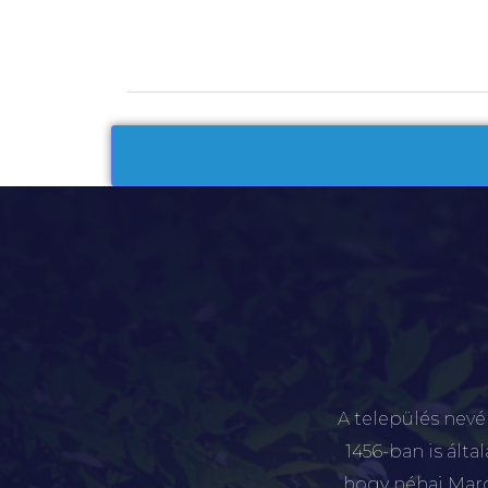
A település nevé
1456-ban is álta
hogy néhai Marót