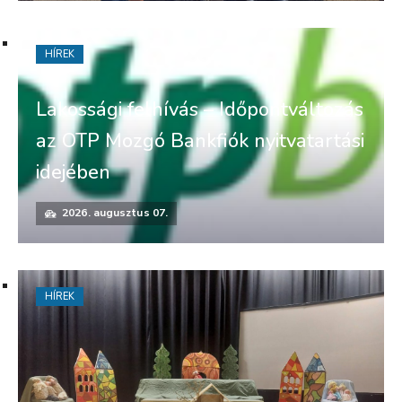
HÍREK
Lakossági felhívás – Időpontváltozás
az OTP Mozgó Bankfiók nyitvatartási
idejében
2026. augusztus 07.
HÍREK