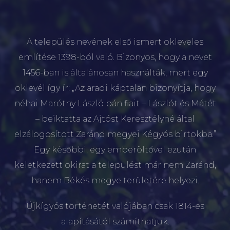
A település nevének első ismert okleveles
említése 1398-ból való. Bizonyos, hogy a nevet
1456-ban is általánosan használták, mert egy
oklevél így ír: „Az aradi káptalan bizonyítja, hogy
néhai Maróthy László bán fiait – Lászlót és Mátét
– beiktatta az Ajtóst Keresztélyné által
elzálogosított Zaránd megyei Kégyós birtokba.”
Egy későbbi, egy emberöltővel ezután
keletkezett okirat a települést már nem Zaránd,
hanem Békés megye területére helyezi.
Újkígyós történetét valójában csak 1814-es
alapításától számíthatjuk.