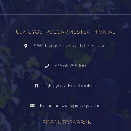
ÚJKÍGYÓSI POLGÁRMESTERI HIVATAL
5661 Újkígyós, Kossuth Lajos u. 41.
+36 66 256 100
Újkígyós a Fecebookon
kommunikacio@ujkigyos.hu
LEGFONTOSABBAK