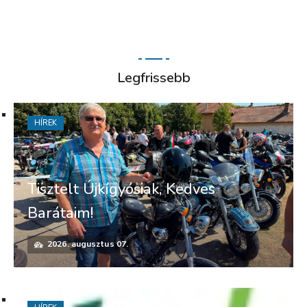
Legfrissebb
HÍREK
Tisztelt Újkígyósiak, Kedves
Barátaim!
2026. augusztus 07.