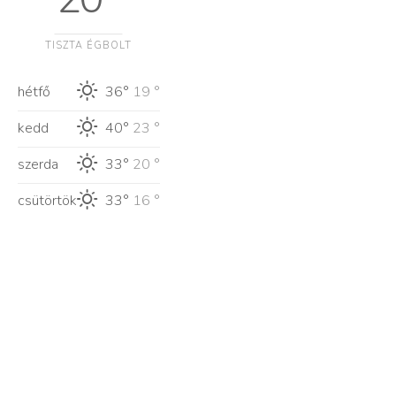
TISZTA ÉGBOLT
hétfő
36°
19 °
kedd
40°
23 °
szerda
33°
20 °
csütörtök
33°
16 °