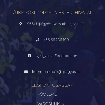
ÚJKÍGYÓSI POLGÁRMESTERI HIVATAL
5661 Újkígyós, Kossuth Lajos u. 41.
+36 66 256 100
Újkígyós a Fecebookon
kommunikacio@ujkigyos.hu
LEGFONTOSABBAK
FŐOLDAL
VÁROSUNK