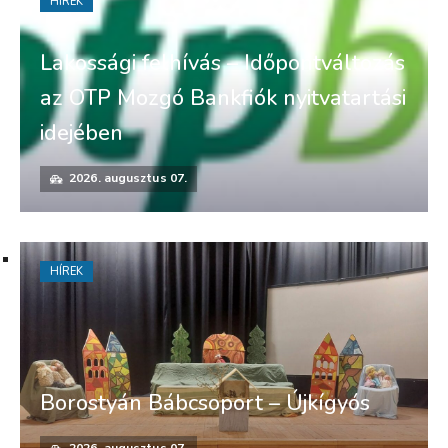
HÍREK
Lakossági felhívás – Időpontváltozás
az OTP Mozgó Bankfiók nyitvatartási
idejében
2026. augusztus 07.
HÍREK
Borostyán Bábcsoport – Újkígyós