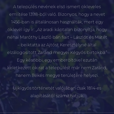
A település nevének első ismert okleveles
említése 1398-ból való. Bizonyos, hogy a nevet
1456-ban is általánosan használták, mert egy
oklevél így ír: „Az aradi káptalan bizonyítja, hogy
néhai Maróthy László bán fiait – Lászlót és Mátét
– beiktatta az Ajtóst Keresztélyné által
elzálogosított Zaránd megyei Kégyós birtokba.”
Egy későbbi, egy emberöltővel ezután
keletkezett okirat a települést már nem Zaránd,
hanem Békés megye területére helyezi.
Újkígyós történetét valójában csak 1814-es
alapításától számíthatjuk.