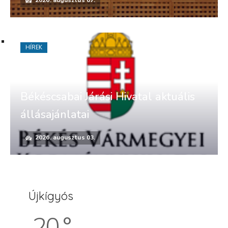
2026. augusztus 07.
HÍREK
Békéscsabai Járási Hivatal aktuális
állásajánlatai
2026. augusztus 03.
Újkígyós
20 °