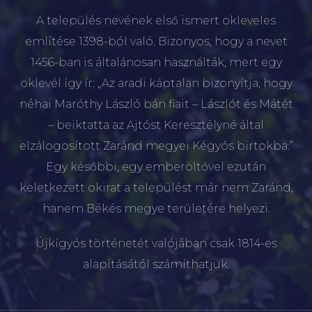
A település nevének első ismert okleveles
említése 1398-ból való. Bizonyos, hogy a nevet
1456-ban is általánosan használták, mert egy
oklevél így ír: „Az aradi káptalan bizonyítja, hogy
néhai Maróthy László bán fiait – Lászlót és Mátét
– beiktatta az Ajtóst Keresztélyné által
elzálogosított Zaránd megyei Kégyós birtokba.”
Egy későbbi, egy emberöltővel ezután
keletkezett okirat a települést már nem Zaránd,
hanem Békés megye területére helyezi.
Újkígyós történetét valójában csak 1814-es
alapításától számíthatjuk.