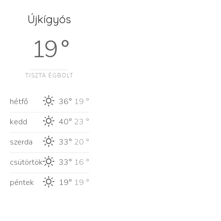
Újkígyós
19 °
TISZTA ÉGBOLT
hétfő
36°
19 °
kedd
40°
23 °
szerda
33°
20 °
csütörtök
33°
16 °
péntek
19°
19 °