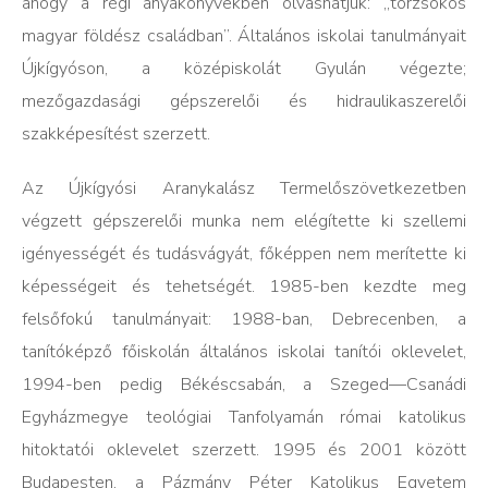
ahogy a régi anyakönyvekben olvashatjuk: „törzsökös
magyar földész családban”. Általános iskolai tanulmányait
Újkígyóson, a középiskolát Gyulán végezte;
mezőgazdasági gépszerelői és hidraulikaszerelői
szakképesítést szerzett.
Az Újkígyósi Aranykalász Termelőszövetkezetben
végzett gépszerelői munka nem elégítette ki szellemi
igényességét és tudásvágyát, főképpen nem merítette ki
képességeit és tehetségét. 1985-ben kezdte meg
felsőfokú tanulmányait: 1988-ban, Debrecenben, a
tanítóképző főiskolán általános iskolai tanítói oklevelet,
1994-ben pedig Békéscsabán, a Szeged—Csanádi
Egyházmegye teológiai Tanfolyamán római katolikus
hitoktatói oklevelet szerzett. 1995 és 2001 között
Budapesten, a Pázmány Péter Katolikus Egyetem