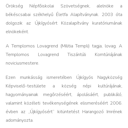
Örökség Népfőiskolai Szövetségnek, alelnöke a
békéscsabai székhelyű Életfa Alapítványnak. 2003 óta
dolgozik az Újkígyósért Közalapítvány kuratóriumának
elnökeként.
A Templomos Lovagrend (Militia Templi) tagja, lovag. A
Templomos Lovagrend Tiszántúli Komtúriájának
noviciusmestere.
Ezen munkásság ismeretében Újkígyós Nagyközség
Képviselő-testülete a község népi kultúrájának,
hagyományainak megőrzéséért, ápolásáért, publikáló,
valamint közéleti tevékenységének elismeréséért 2006.
évben az „Újkígyósért” kitüntetést Harangozó Imrének
adományozta.