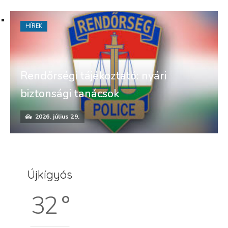
HÍREK
Rendőrségi tájékoztató: nyári
biztonsági tanácsok
2026. július 29.
Újkígyós
32 °