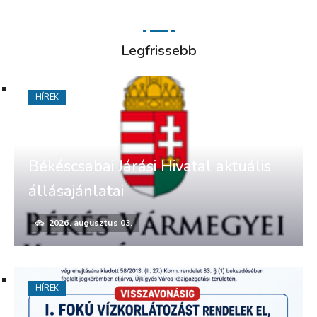
Legfrissebb
HÍREK
Békéscsabai Járási Hivatal aktuális
állásajánlatai
2026. augusztus 03.
HÍREK