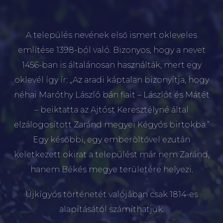
A település nevének első ismert okleveles
említése 1398-ból való. Bizonyos, hogy a nevet
1456-ban is általánosan használták, mert egy
oklevél így ír: „Az aradi káptalan bizonyítja, hogy
néhai Maróthy László bán fiait – Lászlót és Mátét
– beiktatta az Ajtóst Keresztélyné által
elzálogosított Zaránd megyei Kégyós birtokba.”
Egy későbbi, egy emberöltővel ezután
keletkezett okirat a települést már nem Zaránd,
hanem Békés megye területére helyezi.
Újkígyós történetét valójában csak 1814-es
alapításától számíthatjuk.