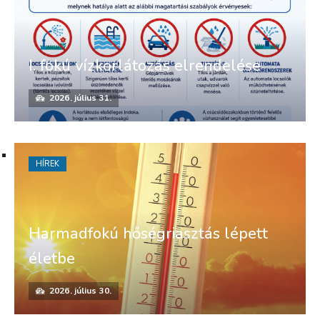
I. fokú vízkorlátozás elrendelése
2026. július 31.
HÍREK
Harmadfokú hőségriasztás lépett
életbe
2026. július 30.