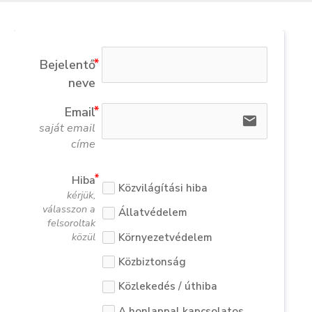
Bejelentő
neve
Email
email
saját email
címe
Hiba
Közvilágítási hiba
kérjük,
válasszon a
Állatvédelem
felsoroltak
közül
Környezetvédelem
Közbiztonság
Közlekedés / úthiba
A honlappal kapcsolatos