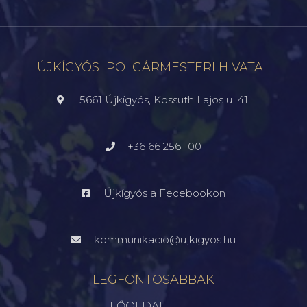
ÚJKÍGYÓSI POLGÁRMESTERI HIVATAL
5661 Újkígyós, Kossuth Lajos u. 41.
+36 66 256 100
Újkígyós a Fecebookon
kommunikacio@ujkigyos.hu
LEGFONTOSABBAK
FŐOLDAL