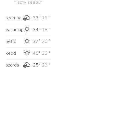
TISZTA ÉGBOLT
szombat
33°
19 °
vasárnap
34°
18 °
hétfő
37°
20 °
kedd
40°
23 °
szerda
25°
23 °