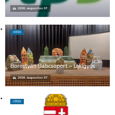
2026. augusztus 07.
HÍREK
Borostyán Bábcsoport – Újkígyós
2026. augusztus 07.
HÍREK