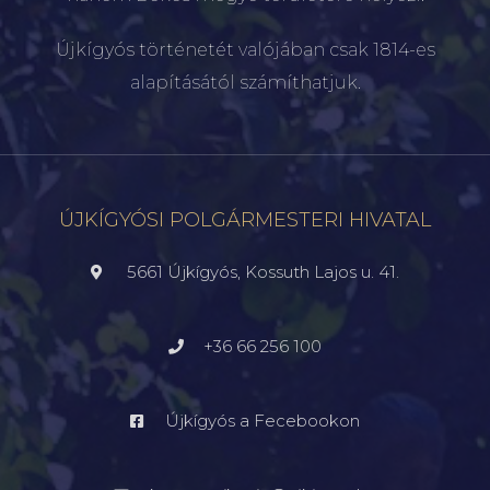
Újkígyós történetét valójában csak 1814-es
alapításától számíthatjuk.
ÚJKÍGYÓSI POLGÁRMESTERI HIVATAL
5661 Újkígyós, Kossuth Lajos u. 41.
+36 66 256 100
Újkígyós a Fecebookon