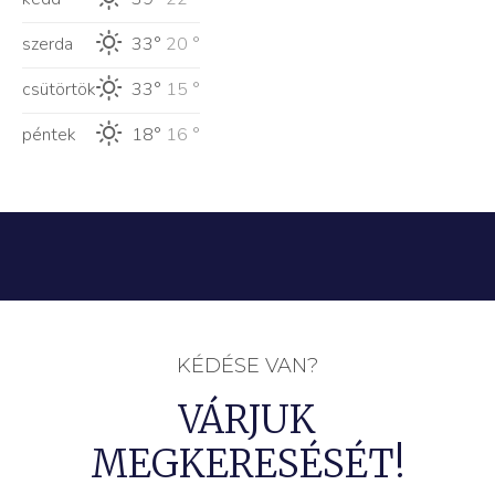
szerda
33°
20 °
csütörtök
33°
15 °
péntek
18°
16 °
KÉDÉSE VAN?
VÁRJUK
MEGKERESÉSÉT!