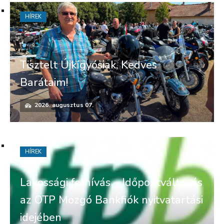
HÍREK
Tisztelt Újkígyósiak, Kedves
Barátaim!
2026. augusztus 07.
HÍREK
Lakossági felhívás – Időpontváltozás
az OTP Mozgó Bankfiók nyitvatartási
idejében