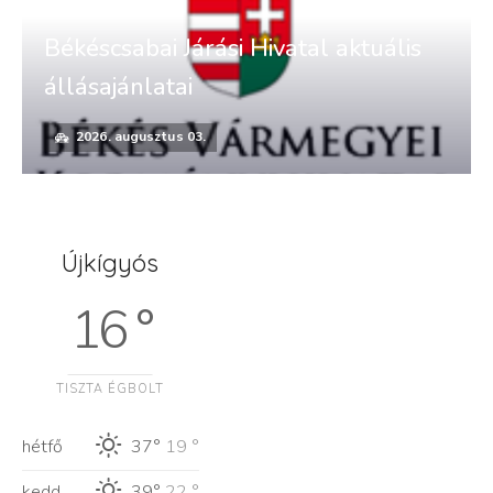
Békéscsabai Járási Hivatal aktuális
állásajánlatai
2026. augusztus 03.
Újkígyós
16 °
TISZTA ÉGBOLT
hétfő
37°
19 °
kedd
39°
22 °