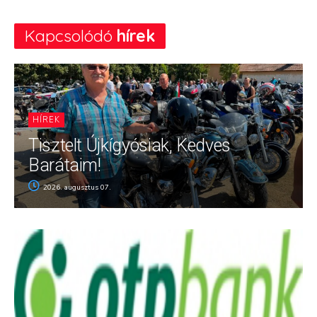
Kapcsolódó
hírek
HÍREK
Tisztelt Újkígyósiak, Kedves
Barátaim!
2026. augusztus 07.