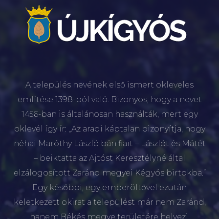
A település nevének első ismert okleveles
említése 1398-ból való. Bizonyos, hogy a nevet
1456-ban is általánosan használták, mert egy
oklevél így ír: „Az aradi káptalan bizonyítja, hogy
néhai Maróthy László bán fiait – Lászlót és Mátét
– beiktatta az Ajtóst Keresztélyné által
elzálogosított Zaránd megyei Kégyós birtokba.”
Egy későbbi, egy emberöltővel ezután
keletkezett okirat a települést már nem Zaránd,
hanem Békés megye területére helyezi.