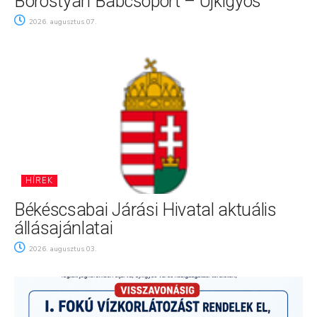
Borostyán Bábcsoport – Újkígyós
2026. augusztus 07.
HÍREK
Békéscsabai Járási Hivatal aktuális
állásajánlatai
2026. augusztus 03.