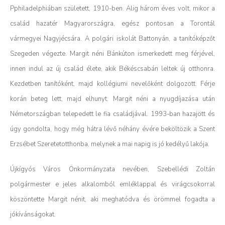
Pphiladelphiában született, 1910-ben. Alig három éves volt, mikor a
család hazatér Magyarországra, egész pontosan a Torontál
vármegyei Nagyjécsára. A polgári iskolát Battonyán, a tanítóképzőt
Szegeden végezte. Margit néni Bánkúton ismerkedett meg férjével,
innen indul az új család élete, akik Békéscsabán leltek új otthonra.
Kezdetben tanítóként, majd kollégiumi nevelőként dolgozott. Férje
korán beteg lett, majd elhunyt. Margit néni a nyugdíjazása után
Németországban telepedett le fia családjával. 1993-ban hazajött és
úgy gondolta, hogy még hátra lévő néhány évére beköltözik a Szent
Erzsébet Szeretetotthonba, melynek a mai napig is jó kedélyű lakója.
Újkígyós Város Önkormányzata nevében, Szebellédi Zoltán
polgármester e jeles alkalomból emléklappal és virágcsokorral
köszöntette Margit nénit, aki meghatódva és örömmel fogadta a
jókívánságokat.