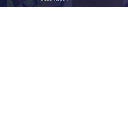
Történelem
Infrastruktúra
Szervezetek
Civil Szervezetek
Hasznos Linkek
LEGFRISSEBB
Tisztelt Újkígyósiak, Kedves Barátaim!
Lakossági Felhívás – Időpontváltozás Az OTP
Mozgó Bankfiók Nyitvatartási Idejében
Borostyán Bábcsoport – Újkígyós