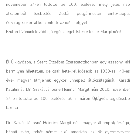
novemeber 24-én töltötte be 100. életévét, mely jeles nap
alkalomból, Szebellédi Zoltán polgármester emléklappal
és virágcsokorral köszöntötte az idős hölgyet.
Ezúton kívánunk további jó egészséget, Isten éltesse, Margit néni!
Él Újkígyóson, a Szent Erzsébet Szeretetotthonban egy asszony, aki
bármilyen hihetetlen, de csak hetekkel idősebb az 1930-as, ’40-es
évek magyar filmjeinek egykor ünnepelt állócsillagánál, Karádi
Katalinnál. Dr. Szakál Jánosné Heinrich Margit néni 2010. november
24-én töltötte be 100. életévét, aki immáron Újkígyós legidősebb
lakosa.
Dr. Szakál Jánosné Heinrich Margit néni magyar állampolgárságú,
bánáti sváb, tehát német ajkú amerikás szülők gyermekeként