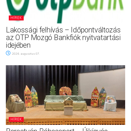
HÍREK
Lakossági felhívás – Időpontváltozás
az OTP Mozgó Bankfiók nyitvatartási
idejében
2026. augusztus 07.
HÍREK