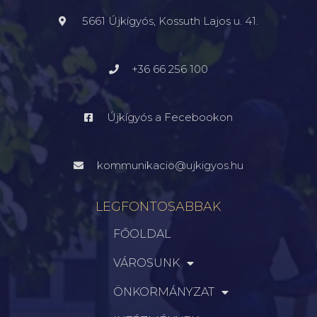
5661 Újkígyós, Kossuth Lajos u. 41.
+36 66 256 100
Újkígyós a Fecebookon
kommunikacio@ujkigyos.hu
LEGFONTOSABBAK
FŐOLDAL
VÁROSUNK
ÖNKORMÁNYZAT