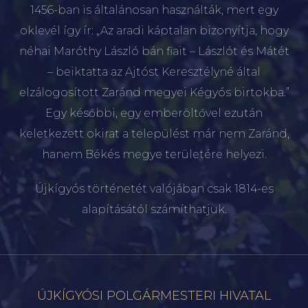
1456-ban is általánosan használták, mert egy
oklevél így ír: „Az aradi káptalan bizonyítja, hogy
néhai Maróthy László bán fiait – Lászlót és Mátét
– beiktatta az Ajtóst Keresztélyné által
elzálogosított Zaránd megyei Kégyós birtokba.”
Egy későbbi, egy emberöltővel ezután
keletkezett okirat a települést már nem Zaránd,
hanem Békés megye területére helyezi.
Újkígyós történetét valójában csak 1814-es
alapításától számíthatjuk.
ÚJKÍGYÓSI POLGÁRMESTERI HIVATAL