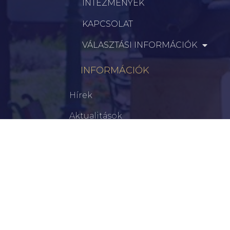
INTÉZMÉNYEK
KAPCSOLAT
VÁLASZTÁSI INFORMÁCIÓK
INFORMÁCIÓK
Hírek
Aktualitások
Történelem
Infrastruktúra
Szervezetek
Civil Szervezetek
Hasznos Linkek