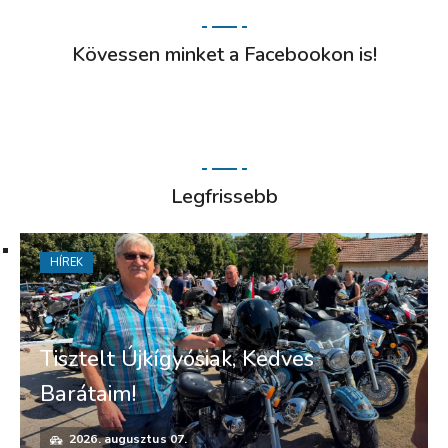
Kövessen minket a Facebookon is!
Legfrissebb
HÍREK
Tisztelt Újkígyósiak, Kedves
Barátaim!
2026. augusztus 07.