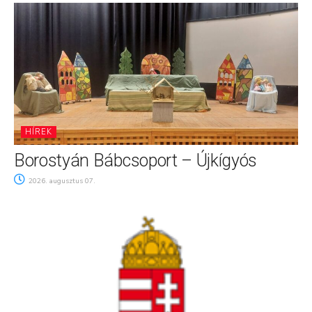
HÍREK
Borostyán Bábcsoport – Újkígyós
2026. augusztus 07.