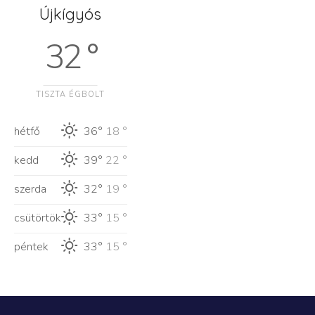
Újkígyós
32 °
TISZTA ÉGBOLT
hétfő
36°
18 °
kedd
39°
22 °
szerda
32°
19 °
csütörtök
33°
15 °
péntek
33°
15 °