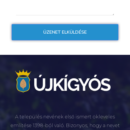
A település nevének első ismert okleveles
említése 1398-ból való. Bizonyos, hogy a nevet