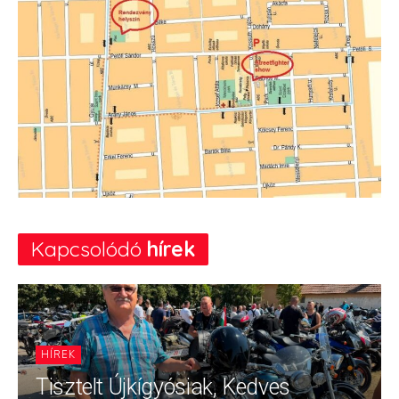
Kapcsolódó
hírek
HÍREK
Tisztelt Újkígyósiak, Kedves