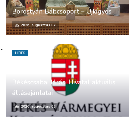
Borostyán Bábcsoport – Újkígyós
2026. augusztus 07.
HÍREK
Békéscsabai Járási Hivatal aktuális
állásajánlatai
2026. augusztus 03.