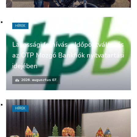
HÍREK
Lakossági felhívás – Időpontváltozás
az OTP Mozgó Bankfiók nyitvatartási
idejében
2026. augusztus 07.
HÍREK