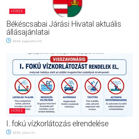
HÍREK
Békéscsabai Járási Hivatal aktuális
állásajánlatai
2026. augusztus 03.
HÍREK
I. fokú vízkorlátozás elrendelése
2026. július 31.