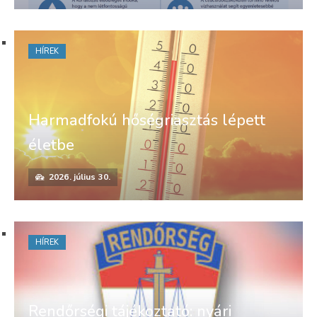
HÍREK
Harmadfokú hőségriasztás lépett
életbe
2026. július 30.
HÍREK
Rendőrségi tájékoztató: nyári