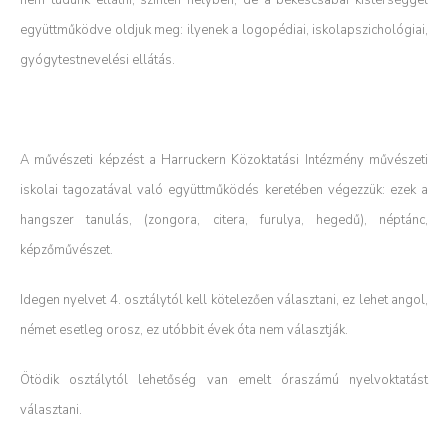
nem tudunk ellátni, szintén helyben, de a békéscsabai kistérséggel
együttműködve oldjuk meg: ilyenek a logopédiai, iskolapszichológiai,
gyógytestnevelési ellátás.
A művészeti képzést a Harruckern Közoktatási Intézmény művészeti
iskolai tagozatával való együttműködés keretében végezzük: ezek a
hangszer tanulás, (zongora, citera, furulya, hegedű), néptánc,
képzőművészet.
Idegen nyelvet 4. osztálytól kell kötelezően választani, ez lehet angol,
német esetleg orosz, ez utóbbit évek óta nem választják.
Ötödik osztálytól lehetőség van emelt óraszámú nyelvoktatást
választani.