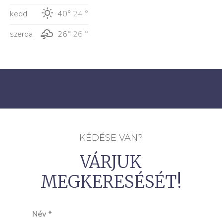
kedd
40°
24 °
szerda
26°
26 °
KÉDÉSE VAN?
VÁRJUK
MEGKERESÉSÉT!