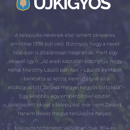
A település nevének első ismert okleveles
említése 1398-ból való. Bizonyos, hogy a nevet
1456-ban is általánosan használták, mert egy
oklevél így ír: „Az aradi káptalan bizonyítja, hogy
néhai Maróthy László bán fiait – Lászlót és Mátét
– beiktatta az Ajtóst Keresztélyné által
elzálogosított Zaránd megyei Kégyós birtokba.”
Egy későbbi, egy emberöltővel ezután
keletkezett okirat a települést már nem Zaránd,
hanem Békés megye területére helyezi.
Újkígyós történetét valójában csak 1814-es