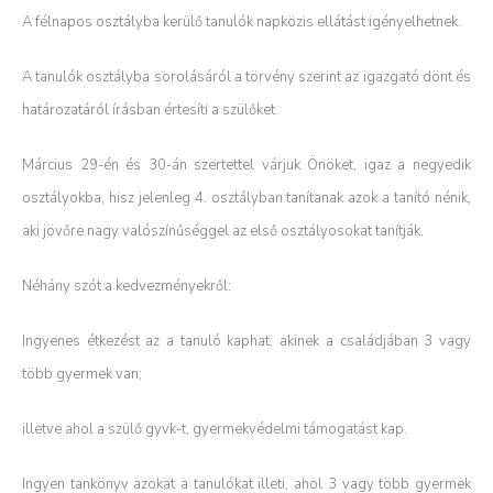
A félnapos osztályba kerülő tanulók napközis ellátást igényelhetnek.
A tanulók osztályba sorolásáról a törvény szerint az igazgató dönt és
határozatáról írásban értesíti a szülőket.
Március 29-én és 30-án szertettel várjuk Önöket, igaz a negyedik
osztályokba, hisz jelenleg 4. osztályban tanítanak azok a tanító nénik,
aki jövőre nagy valószínűséggel az első osztályosokat tanítják.
Néhány szót a kedvezményekről:
Ingyenes étkezést az a tanuló kaphat, akinek a családjában 3 vagy
több gyermek van;
illetve ahol a szülő gyvk-t, gyermekvédelmi támogatást kap.
Ingyen tankönyv azokat a tanulókat illeti, ahol 3 vagy több gyermek