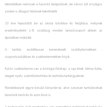
tekintetében nemcsak a hasonló települések, de városi sőt országos
szinten is átlagon felülinek tekinthetők
10 éve fejeződött be az iskola bővítése és felújítása, melynek
eredményeként 1-8. osztályig minden tanulócsoport ebben az
épületben működik.
A tanítás esztétikusan berendezett osztálytermekben ,
csoportszobákban és szaktantermekben folyik.
Külön szaktanterme van a biológia-földrajz, a rajz-ének, kémia-fizika,
idegen nyelv, számítástechnika és technika tantárgyaknak.
Rendelkezünk egyre bővülő könyvtárral, ahol szívesen tartózkodnak
tanulóink tanórán és azon kívül is.