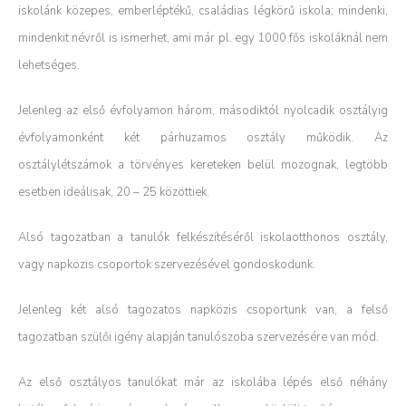
iskolánk közepes, emberléptékű, családias légkörű iskola; mindenki,
mindenkit névről is ismerhet, ami már pl. egy 1000 fős iskoláknál nem
lehetséges.
Jelenleg az első évfolyamon három, másodiktól nyolcadik osztályig
évfolyamonként két párhuzamos osztály működik. Az
osztálylétszámok a törvényes kereteken belül mozognak, legtöbb
esetben ideálisak, 20 – 25 közöttiek.
Alsó tagozatban a tanulók felkészítéséről iskolaotthonos osztály,
vagy napközis csoportok szervezésével gondoskodunk.
Jelenleg két alsó tagozatos napközis csoportunk van, a felső
tagozatban szülői igény alapján tanulószoba szervezésére van mód.
Az első osztályos tanulókat már az iskolába lépés első néhány