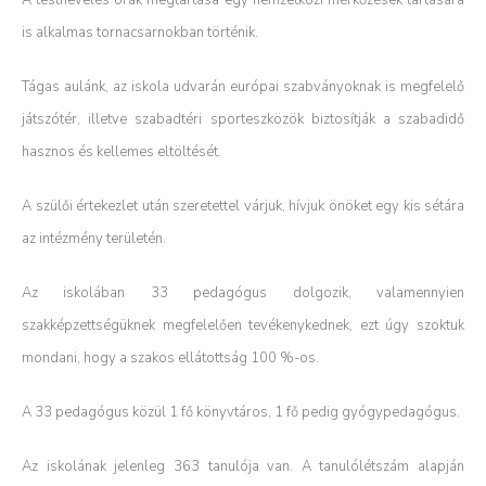
A testnevelés órák megtartása egy nemzetközi mérkőzések tartására
is alkalmas tornacsarnokban történik.
Tágas aulánk, az iskola udvarán európai szabványoknak is megfelelő
játszótér, illetve szabadtéri sporteszközök biztosítják a szabadidő
hasznos és kellemes eltöltését.
A szülői értekezlet után szeretettel várjuk, hívjuk önöket egy kis sétára
az intézmény területén.
Az iskolában 33 pedagógus dolgozik, valamennyien
szakképzettségüknek megfelelően tevékenykednek, ezt úgy szoktuk
mondani, hogy a szakos ellátottság 100 %-os.
A 33 pedagógus közül 1 fő könyvtáros, 1 fő pedig gyógypedagógus.
Az iskolának jelenleg 363 tanulója van. A tanulólétszám alapján