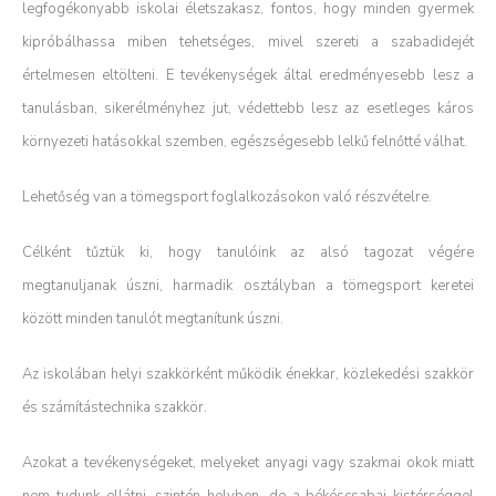
legfogékonyabb iskolai életszakasz, fontos, hogy minden gyermek
kipróbálhassa miben tehetséges, mivel szereti a szabadidejét
értelmesen eltölteni. E tevékenységek által eredményesebb lesz a
tanulásban, sikerélményhez jut, védettebb lesz az esetleges káros
környezeti hatásokkal szemben, egészségesebb lelkű felnőtté válhat.
Lehetőség van a tömegsport foglalkozásokon való részvételre.
Célként tűztük ki, hogy tanulóink az alsó tagozat végére
megtanuljanak úszni, harmadik osztályban a tömegsport keretei
között minden tanulót megtanítunk úszni.
Az iskolában helyi szakkörként működik énekkar, közlekedési szakkör
és számítástechnika szakkör.
Azokat a tevékenységeket, melyeket anyagi vagy szakmai okok miatt