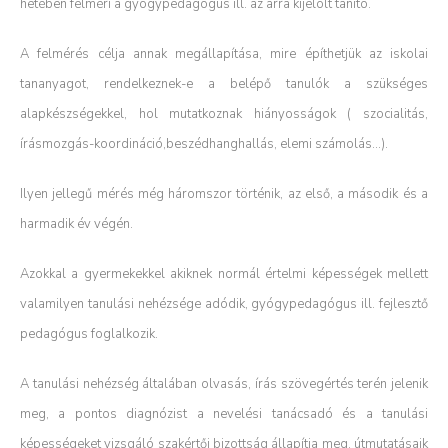
hetében felméri a gyógypedagógus ill. az arra kijelölt tanító.
A felmérés célja annak megállapítása, mire építhetjük az iskolai
tananyagot, rendelkeznek-e a belépő tanulók a szükséges
alapkészségekkel, hol mutatkoznak hiányosságok ( szocialitás,
írásmozgás-koordináció,beszédhanghallás, elemi számolás…).
Ilyen jellegű mérés még háromszor történik, az első, a második és a
harmadik év végén.
Azokkal a gyermekekkel akiknek normál értelmi képességek mellett
valamilyen tanulási nehézsége adódik, gyógypedagógus ill. fejlesztő
pedagógus foglalkozik.
A tanulási nehézség általában olvasás, írás szövegértés terén jelenik
meg, a pontos diagnózist a nevelési tanácsadó és a tanulási
képességeket vizsgáló szakértői bizottság állapítja meg, útmutatásaik