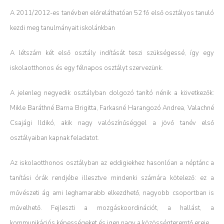
A 2011/2012-es tanévben előreláthatóan 52 fő első osztályos tanuló
kezdi meg tanulmányait iskolánkban
A létszám két első osztály indítását teszi szükségessé, így egy
iskolaotthonos és egy félnapos osztályt szervezünk.
A jelenleg negyedik osztályban dolgozó tanító nénik a következők:
Mikle Baráthné Barna Brigitta, Farkasné Harangozó Andrea, Valachné
Csajági Ildikó, akik nagy valószínűséggel a jövő tanév első
osztályaiban kapnak feladatot.
Az iskolaotthonos osztályban az eddigiekhez hasonlóan a néptánc a
tanítási órák rendjébe illesztve mindenki számára kötelező: ez a
művészeti ág ami leghamarabb elkezdhető, nagyobb csoportban is
művelhető. Fejleszti a mozgáskoordinációt, a hallást, a
kommunikációs képességeket és igen nagy a közösségteremtő ereje.