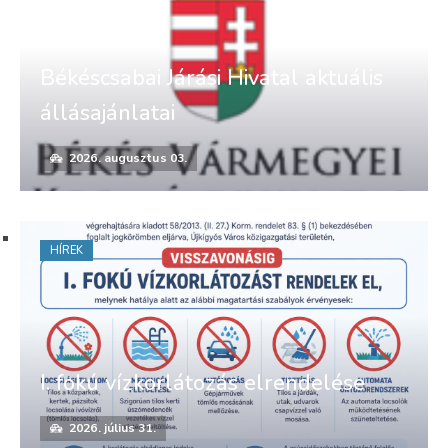
Békéscsabai Járási Hivatal aktuális
állásajánlatai
2026. augusztus 03.
HÍREK
I. fokú vízkorlátozás elrendelése
2026. július 31.