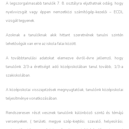
A legszorgalmasabb tanulók 7. 8. osztályra eljuthatnak odáig, hogy
nyelvvizsgát vagy éppen nemzetközi számítógép-kezelői – ECDL
vizsgát tegyenek.
Azoknak a tanulóknak akik hittant szeretnének tanulni szintén
lehetőségük van erre az iskola falai között.
A továbbtanulási adatokat elemezve évről-évre jellemző, hogy
tanulóink 2/3-a érettségit adó középiskolában tanul tovább, 1/3-a
szakiskolában.
A középiskolai visszajelzések megnyugtatóak, tanulóink középiskolai
teljesítménye vonatkozásában.
Rendszeresen részt vesznek tanulóink különböző szintű és témájú
versenyeken, ( területi, megyei szép-kiejtési, szavaló, helyesírási,