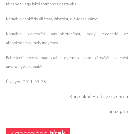
félnapos vagy iskolaotthonos osztályba.
Kérnek-e napközis ellátást, étkezést, diákigazolványt.
Kötnek-e kiegészítő tanulóbiztosítást, vagy elegendő az
alapbiztosítás, mely ingyenes.
Feltétlenül hozzák magukkal a gyermek lakcím kártyáját, születési
anyakönyvi kivonatát
Újkígyós, 2011. 03. 28.
Korcsokné Erdős Zsuzsanna
igazgató
Kapcsolódó
hírek