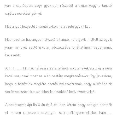
van a családban, vagy gyvk-ban részesül a szülő, vagy a tanuló
sajátos nevelési igényű.
Hátrányos helyzetű a tanuló akkor, ha a szülő gyvk-t kap.
Halmozottan hátrányos helyzetű a tanuló, ha a gyvk. mellett az egyik
vagy mindkét szülő iskolai végzettsége 8 általános, vagy annál
kevesebb.
A HH ill. HHH felmérésére az általános iskolai évek alatt újra nem
kerül sor, csak most az első osztály megkezdésekor, így javaslom,
hogy a feltételek megléte esetén nyilatkozzanak, hogy a későbbiek
során ne essenek el az ehhez kapcsolódó kedvezményektől
A beiratkozás április 6-án és 7-én lesz, kérem, hogy addigra döntsék
el milyen rendszerű osztályba szeretnék gyermekeiket íratni, –