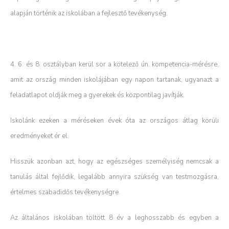
alapján történik az iskolában a fejlesztő tevékenység.
4. 6. és 8. osztályban kerül sor a kötelező ún. kompetencia-mérésre,
amit az ország minden iskolájában egy napon tartanak, ugyanazt a
feladatlapot oldják meg a gyerekek és központilag javítják.
Iskolánk ezeken a méréseken évek óta az országos átlag körüli
eredményeket ér el.
Hisszük azonban azt, hogy az egészséges személyiség nemcsak a
tanulás által fejlődik, legalább annyira szükség van testmozgásra,
értelmes szabadidős tevékenységre.
Az általános iskolában töltött 8 év a leghosszabb és egyben a