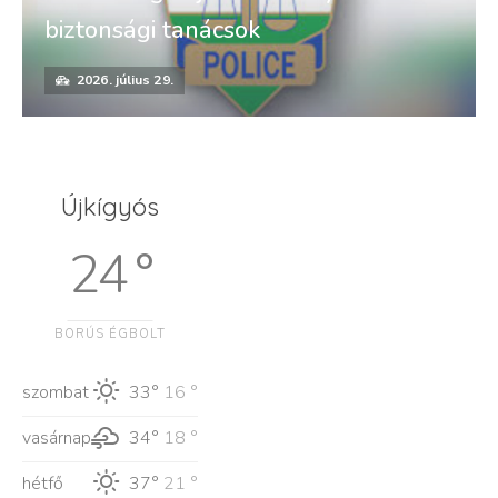
biztonsági tanácsok
2026. július 29.
Újkígyós
24 °
BORÚS ÉGBOLT
szombat
33°
16 °
vasárnap
34°
18 °
hétfő
37°
21 °