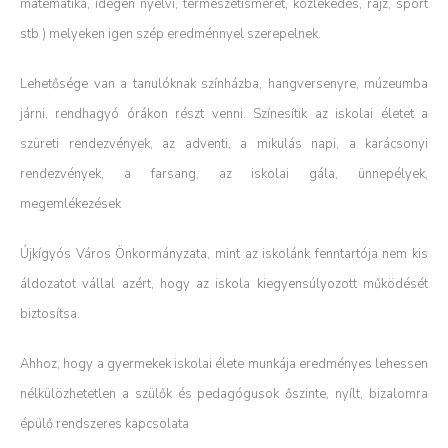
matematika, idegen nyelvi, természetismeret, közlekedés, rajz, sport
stb ) melyeken igen szép eredménnyel szerepelnek.
Lehetősége van a tanulóknak színházba, hangversenyre, múzeumba
járni, rendhagyó órákon részt venni. Színesítik az iskolai életet a
szüreti rendezvények, az adventi, a mikulás napi, a karácsonyi
rendezvények, a farsang, az iskolai gála, ünnepélyek,
megemlékezések
Újkígyós Város Önkormányzata, mint az iskolánk fenntartója nem kis
áldozatot vállal azért, hogy az iskola kiegyensúlyozott működését
biztosítsa.
Ahhoz, hogy a gyermekek iskolai élete munkája eredményes lehessen
nélkülözhetetlen a szülők és pedagógusok őszinte, nyílt, bizalomra
épülő rendszeres kapcsolata