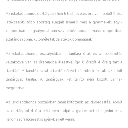
Az iskolaotthonos osztályban heti 5 testnevelés óra van, ebből 2 óra
játékosabb, több sportág alapjait ismerik meg a gyermekek; egyik
csoportban hangsúlyosabban szivacskézilabda, a másik csoportban
általánosabban, különféle labdajátékok dominálnak.
Az iskolaotthonos osztályokban a tanítási órák és a felkészülés
váltakozva van az órarendbe illesztve, így 8 órától 4 óráig tart a
„tanítás”. A tanulók azzal a tanító nénivel készülnek fel, aki az adott
tantárgyat tanítja. A tantárgyak két tanító néni között vannak
megosztva.
Az iskolaotthonos osztályban tehát kötöttebb az időbeosztás, ebből
az osztályból 4 óra előtt nem tudjuk a gyerekeket elengedni és a
háromszori étkezést is igénybe kell venni.