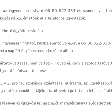
ben, az ingyenesen hívható 06 80 922-334-es számon van le
akozás nélkül érhetőek el a telefonos ügyintézők.
lérhető ügyfelei számára.
 ingyenesen hívható, hibabejelentő vonalon, a 06 80 922-333
ei a nap 24 órájában rendelkezésre állnak.
gáltató-váltással nem változik. Továbbá, hogy a szolgáltatóvál
olgáltatás folyamatos lesz.
VÍZ Zrt-nél szokásos számlázási eljárásról, az ügyfélszolgál
lgáltató a napokban tájékoztatólevelet juttat el a felhasználók
atásaival az újkígyósi felhasználók maradéktalanul elégedettek