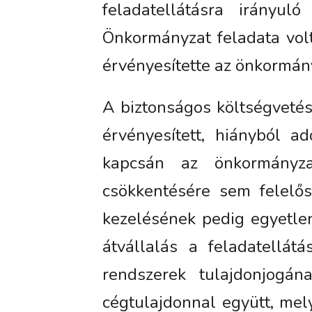
feladatellátásra irányul
Önkormányzat feladata vol
érvényesítette az önkormán
A biztonságos költségveté
érvényesített, hiányból a
kapcsán az önkormányz
csökkentésére sem felelő
kezelésének pedig egyetlen
átvállalás a feladatellát
rendszerek tulajdonjogán
cégtulajdonnal együtt, mel