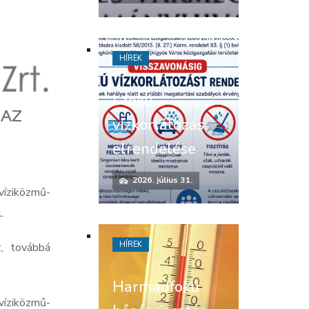
HÍREK
I. fokú
 AZ
vízkorlátozás
elrendelése
2026. július 31.
íziközmű-
.
HÍREK
t, továbbá
Harmadfokú
víziközmű-