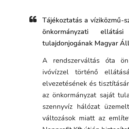
Tájékoztatás a
víziközmű-sz
önkormányzati ellátás
tulajdonjogának Magyar Áll
A rendszerváltás óta ön
ivóvízzel történő ellát
elvezetésének és tisztítás
az önkormányzat saját tul
szennyvíz hálózat üzemelt
változások miatt az említ