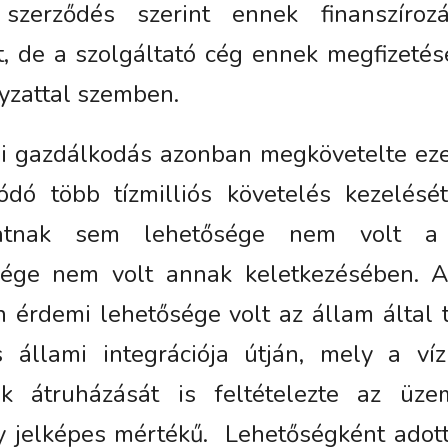
ó szerződés szerint ennek finanszíroz
t, de a szolgáltató cég ennek megfizeté
yzattal szemben.
si gazdálkodás azonban megkövetelte e
dódó több tízmilliós követelés kezelésé
atnak sem lehetősége nem volt a
sége nem volt annak keletkezésében. A
 érdemi lehetősége volt az állam által 
ás állami integrációja útján, mely a ví
ak átruházását is feltételezte az üze
y jelképes mértékű.
Lehetőségként adott