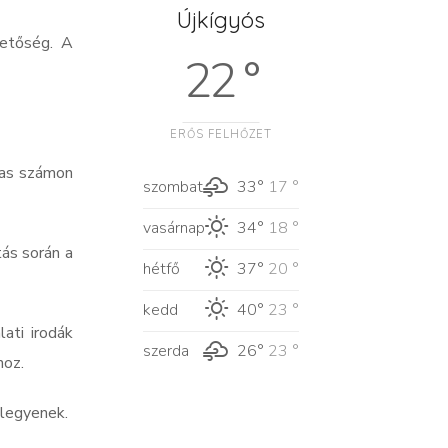
Újkígyós
hetőség. A
22 °
ERŐS FELHŐZET
-as számon
szombat
33°
17 °
vasárnap
34°
18 °
tás során a
hétfő
37°
20 °
kedd
40°
23 °
ati irodák
szerda
26°
23 °
hoz.
 legyenek.