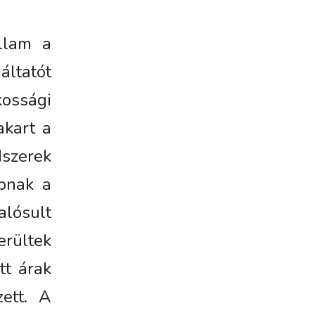
állam a
ltatót
ossági
akart a
dszerek
bbnak a
alósult
erültek
tt árak
ett. A