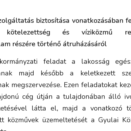
olgáltatás biztosítása vonatkozásában f
i kötelezettség és víziközmű re
am részére történő átruházásáról
kormányzati feladat a lakosság egés
ásának majd később a keletkezett sze
ának megszervezése. Ezen feladatokat ke
ajdonú cég útján a tulajdonában álló iv
etésével látta el, majd a vonatkozó t
ett közművek üzemeltetését a Gyulai K