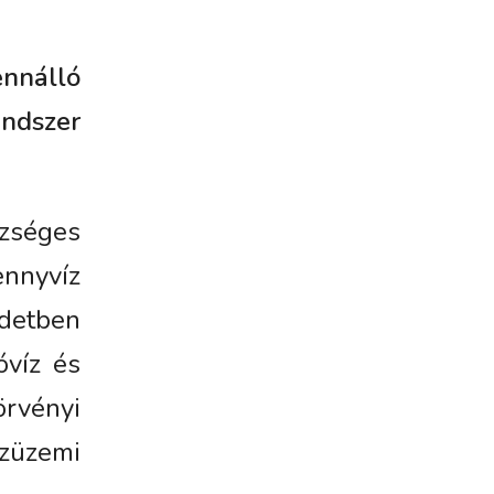
ennálló
ndszer
zséges
nnyvíz
zdetben
óvíz és
örvényi
özüzemi