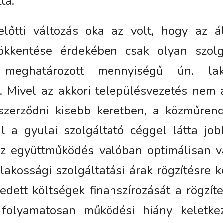
ta.
előtti változás oka az volt, hogy az 
ökkentése érdekében csak olyan szolgá
 meghatározott mennyiségű ún. lak
. Mivel az akkori településvezetés nem 
 szerződni kisebb keretben, a közműren
l a gyulai szolgáltató céggel látta jo
Az együttműködés valóban optimálisan v
akossági szolgáltatási árak rögzítésre k
dett költségek finanszírozását a rögzíte
 folyamatosan működési hiány keletkez