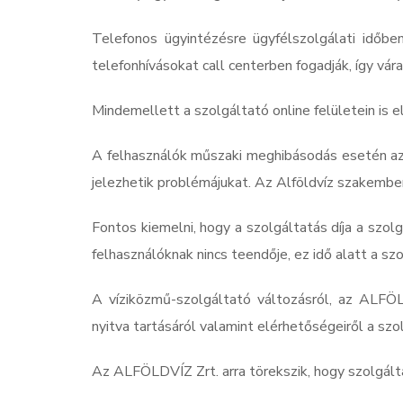
Telefonos ügyintézésre ügyfélszolgálati idő
telefonhívásokat call centerben fogadják, így vár
Mindemellett a szolgáltató online felületein is e
A felhasználók műszaki meghibásodás esetén az
jelezhetik problémájukat. Az Alföldvíz szakember
Fontos kiemelni, hogy a szolgáltatás díja a szol
felhasználóknak nincs teendője, ez idő alatt a sz
A víziközmű-szolgáltató változásról, az ALFÖLD
nyitva tartásáról valamint elérhetőségeiről a szo
Az ALFÖLDVÍZ Zrt. arra törekszik, hogy szolgált