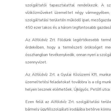
szolgáltatói tapasztalattal rendelkezik. A 
víziközműveket üzemeltet négy vármegyében, 
szolgáltatási területén működő ipari, mezőgazda
450 ezer lakos és a három legfontosabb gazdasá
Az Alföldvíz Zrt. Földünk legértékesebb termés
érdekében, hogy a természeti örökséget meg
összhangban tevékenykedik, onnan nyeri a szolgá
szennyvizet.
Az Alföldvíz Zrt. a Gyulai Közüzemi Kft. munkav
üzemeltetési feladatokat továbbra is a cég munka
helyen lesznek elérhetőek, Újkígyós, Petőfi utca 
Ezen felül az Alföldvíz Zrt. szolgáltatási terü
bármely ügyfélszolgálati irodájába betérve könny