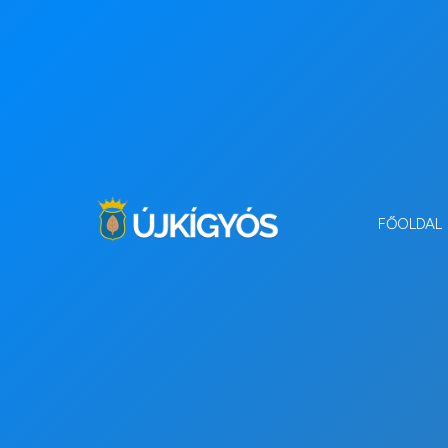
FŐOLDAL