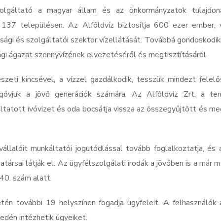
szolgáltató a magyar állam és az önkormányzatok tulajdo
137 településen. Az Alföldvíz biztosítja 600 ezer ember, 
sági és szolgáltatói szektor vízellátását. Továbbá gondoskodi
gi ágazat szennyvízének elvezetéséről és megtisztításáról.
zeti kincsével, a vízzel gazdálkodik, tesszük mindezt felelő
óvjuk a jövő generációk számára. Az Alföldvíz Zrt. a te
ltatott ivóvizet és oda bocsátja vissza az összegyűjtött és me
állalóit munkáltatói jogutódlással tovább foglalkoztatja, és 
társai látják el. Az ügyfélszolgálati irodák a jövőben is a már
40. szám alatt.
letén további 19 helyszínen fogadja ügyfeleit. A felhasználók
edén intézhetik ügyeiket.