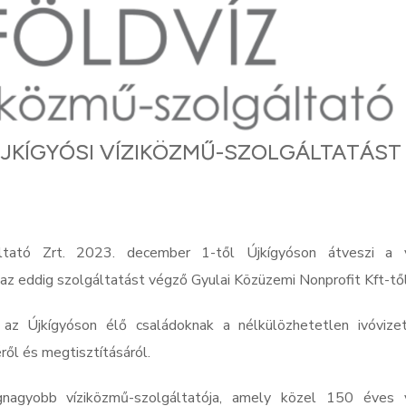
 ÚJKÍGYÓSI VÍZIKÖZMŰ-SZOLGÁLTATÁST
tató Zrt. 2023. december 1-től Újkígyóson átveszi a v
az eddig szolgáltatást végző Gyulai Közüzemi Nonprofit Kft-től
a az Újkígyóson élő családoknak a nélkülözhetetlen ivóvize
ől és megtisztításáról.
gnagyobb víziközmű-szolgáltatója, amely közel 150 éves 