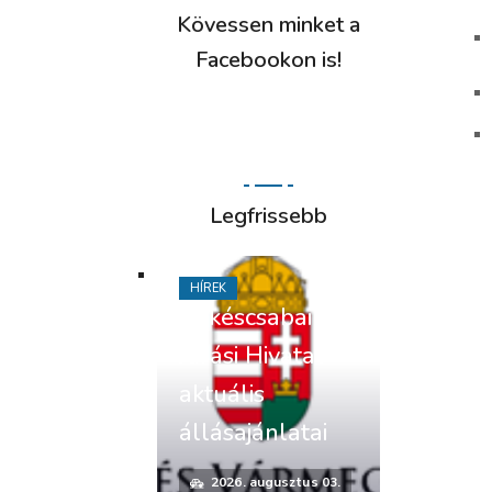
Kövessen minket a
Facebookon is!
Legfrissebb
HÍREK
Békéscsabai
Járási Hivatal
aktuális
állásajánlatai
2026. augusztus 03.