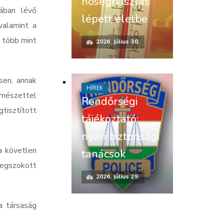
hőségriasztás
nában lévő
lépett életbe
valamint a
k több mint
2026. július 30.
sen, annak
HÍREK
rmészettel
Rendőrségi
gtisztított
tájékoztató:
nyári biztonsági
a követlen
tanácsok
 megszokott
2026. július 29.
 a társaság