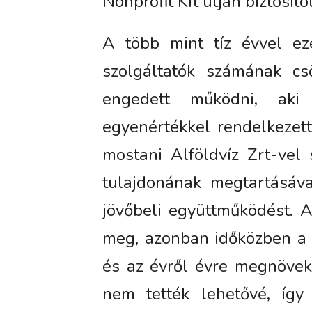
Nonprofit Kft útján biztosítot
A több mint tíz évvel ez
szolgáltatók számának cs
engedett működni, aki
egyenértékkel rendelkezett
mostani Alföldvíz Zrt-vel
tulajdonának megtartásáva
jövőbeli együttműködést. 
meg, azonban időközben a l
és az évről évre megnöveke
nem tették lehetővé, így