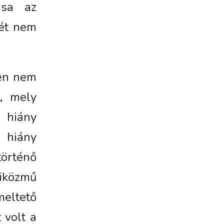
ása az
sét nem
zen nem
t, mely
 hiány
 hiány
történő
ziközmű
meltető
 volt a