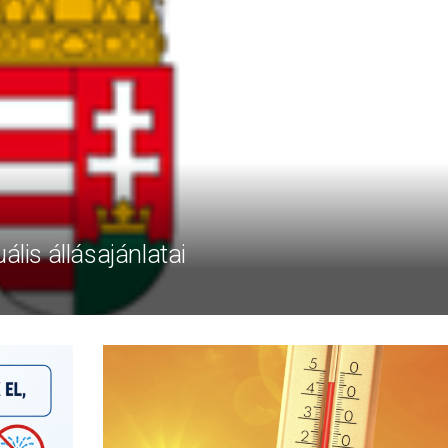
ális állásajánlatai