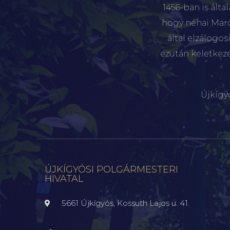
1456-ban is álta
hogy néhai Marót
által elzálogo
ezután keletkez
Újkígy
ÚJKÍGYÓSI POLGÁRMESTERI
HIVATAL
5661 Újkígyós, Kossuth Lajos u. 41.