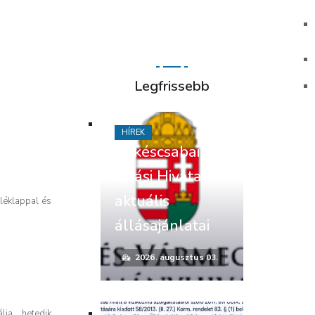
Legfrissebb
HÍREK
Békéscsabai
Járási Hivatal
aktuális
léklappal és
állásajánlatai
2026. augusztus 03.
lia hetedik