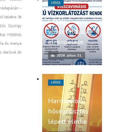
HÍREK
anádapácán –
 telekre. Itt
I. fokú
klós György
vízkorlátozás
abai Hűtőház
elrendelése
fia és menye
s derűvel éli
2026. július 31.
HÍREK
Harmadfokú
hőségriasztás
lépett életbe