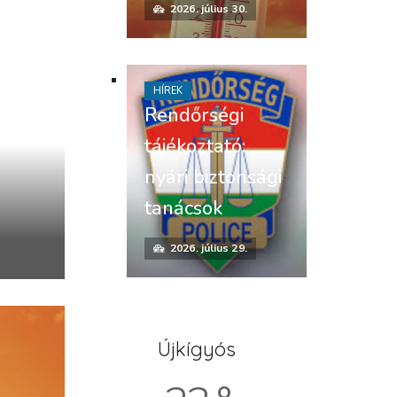
2026. július 30.
HÍREK
Rendőrségi
tájékoztató:
nyári biztonsági
tanácsok
2026. július 29.
Újkígyós