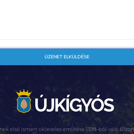
nek első ismert okleveles említése 1398-ból való. Bizon