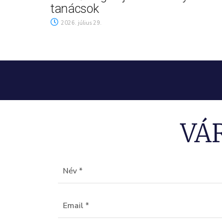
tanácsok
2026. július 29.
VÁ