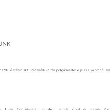
ÜNK
be 90. életévét, akit Szebellédi Zoltán polgármester e jeles alkalomból em
s 18-án, Csanádapácán született, Balogh József és Törköly Rozá