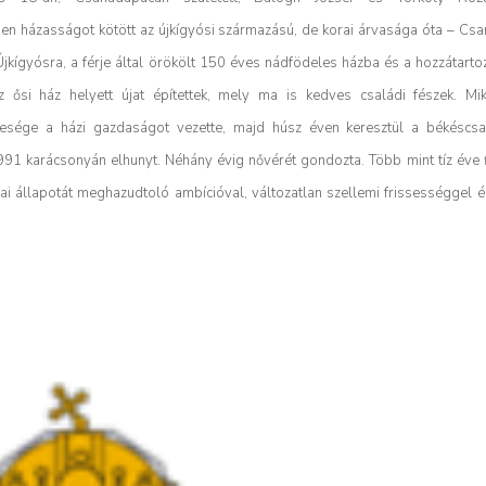
en házasságot kötött az újkígyósi származású, de korai árvasága óta – Cs
Újkígyósra, a férje által örökölt 150 éves nádfödeles házba és a hozzátartozó
 ősi ház helyett újat építettek, mely ma is kedves családi fészek.
Mi
lesége a házi gazdaságot vezette, majd húsz éven keresztül a békéscs
991 karácsonyán elhunyt. Néhány évig nővérét gondozta. Több mint tíz éve 
ikai állapotát meghazudtoló ambícióval, változatlan szellemi frissességgel é