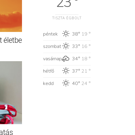
23 °
TISZTA ÉGBOLT
péntek
38°
19 °
 életbe
szombat
33°
16 °
vasárnap
34°
18 °
hétfő
37°
21 °
kedd
40°
24 °
atás