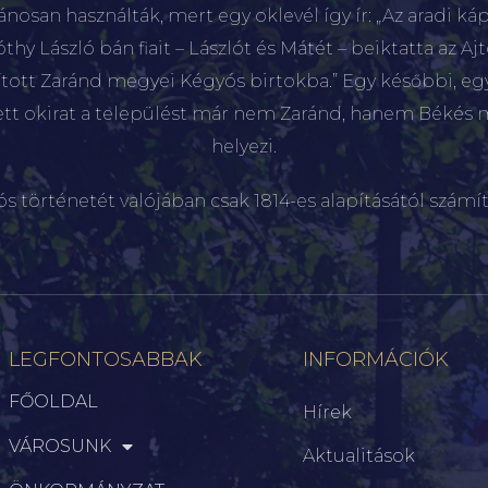
lánosan használták, mert egy oklevél így ír: „Az aradi káp
hy László bán fiait – Lászlót és Mátét – beiktatta az Aj
sított Zaránd megyei Kégyós birtokba.” Egy későbbi, e
ett okirat a települést már nem Zaránd, hanem Békés 
helyezi.
ós történetét valójában csak 1814-es alapításától számít
LEGFONTOSABBAK
INFORMÁCIÓK
FŐOLDAL
Hírek
VÁROSUNK
Aktualitások