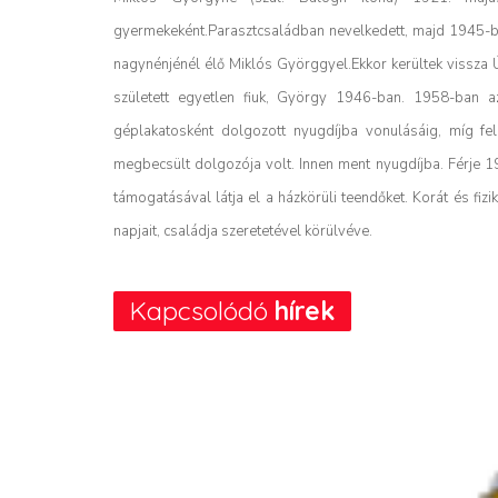
gyermekeként.
Parasztcsaládban nevelkedett, majd 1945-b
nagynénjénél élő Miklós Györggyel.
Ekkor kerültek vissza 
született egyetlen fiuk, György 1946-ban.
1958-ban az
géplakatosként dolgozott nyugdíjba vonulásáig, míg fe
megbecsült dolgozója volt. Innen ment nyugdíjba.
Férje 1
támogatásával látja el a házkörüli teendőket.
Korát és fiz
napjait, családja szeretetével körülvéve.
Kapcsolódó
hírek