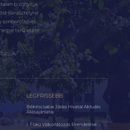
talan bizonyítja,
tóst Keresztélyné
gy emberöltővel
megye területére
hatjuk.
LEGFRISSEBB
Békéscsabai Járási Hivatal Aktuális
Állásajánlatai
I. Fokú Vízkorlátozás Elrendelése