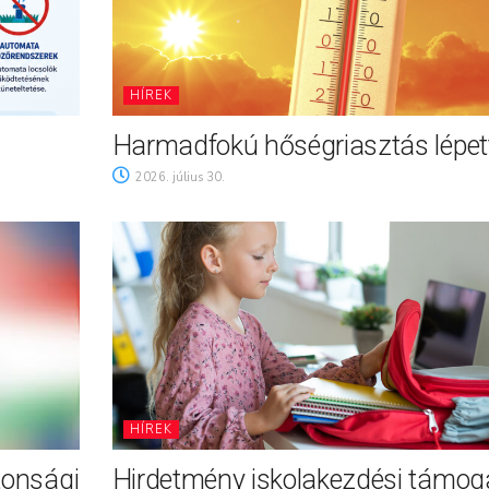
HÍREK
Harmadfokú hőségriasztás lépett
2026. július 30.
HÍREK
tonsági
Hirdetmény iskolakezdési támog