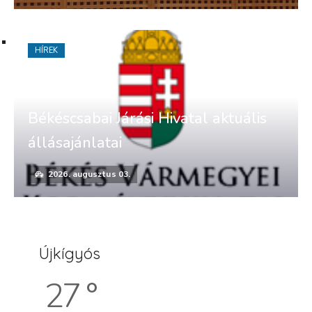
HÍREK
Békéscsabai Járási Hivatal aktuális
állásajánlatai
2026. augusztus 03.
Újkígyós
27 °