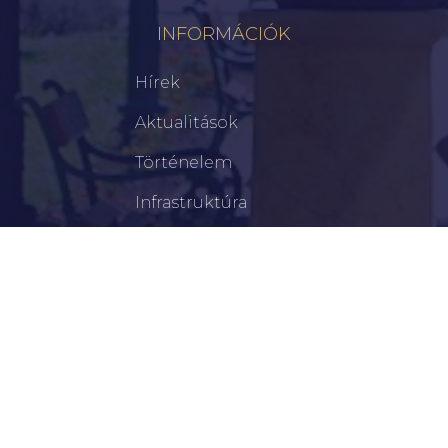
INFORMÁCIÓK
Hírek
Aktualitások
Történelem
Infrastruktúra
Szervezetek
Civil Szervezetek
Hasznos Linkek
LEGFRISSEBB