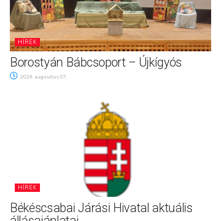
HÍREK
Borostyán Bábcsoport – Újkígyós
2026. augusztus 07.
HÍREK
Békéscsabai Járási Hivatal aktuális
állásajánlatai