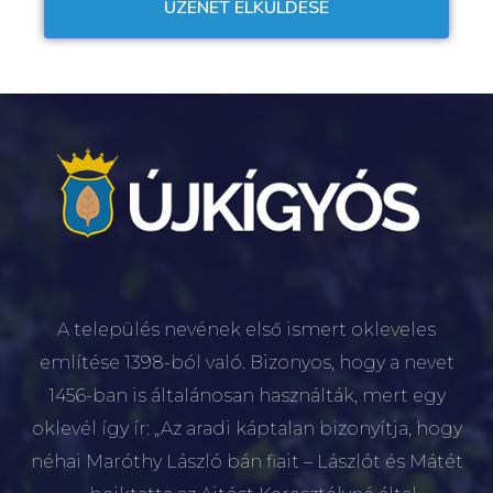
A település nevének első ismert okleveles
említése 1398-ból való. Bizonyos, hogy a nevet
1456-ban is általánosan használták, mert egy
oklevél így ír: „Az aradi káptalan bizonyítja, hogy
néhai Maróthy László bán fiait – Lászlót és Mátét