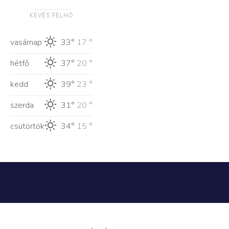
KEVÉS FELHŐ
vasárnap
33°
17 °
hétfő
37°
20 °
kedd
39°
23 °
szerda
31°
20 °
csütörtök
34°
15 °