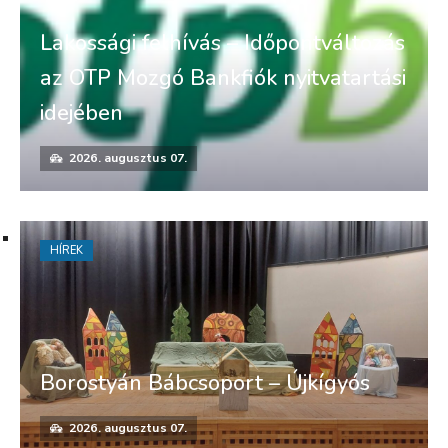
Lakossági felhívás – Időpontváltozás
az OTP Mozgó Bankfiók nyitvatartási
idejében
2026. augusztus 07.
HÍREK
Borostyán Bábcsoport – Újkígyós
2026. augusztus 07.