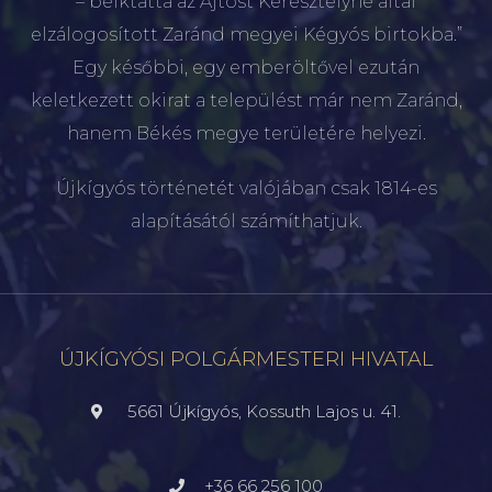
– beiktatta az Ajtóst Keresztélyné által
elzálogosított Zaránd megyei Kégyós birtokba.”
Egy későbbi, egy emberöltővel ezután
keletkezett okirat a települést már nem Zaránd,
hanem Békés megye területére helyezi.
Újkígyós történetét valójában csak 1814-es
alapításától számíthatjuk.
ÚJKÍGYÓSI POLGÁRMESTERI HIVATAL
5661 Újkígyós, Kossuth Lajos u. 41.
+36 66 256 100