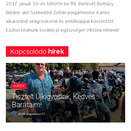
2017. január 10-én töltötte be 95. életévét Botházy
Béláné, akit Szebellédi Zoltán polgármester e jeles
alkalomból virágcsokorral és emléklappal köszöntött.
Ezúton kívánunk további jó egészséget Viktória néninek!
Kapcsolódó
hírek
HÍREK
Tisztelt Újkígyósiak, Kedves
Barátaim!
2026. augusztus 07.