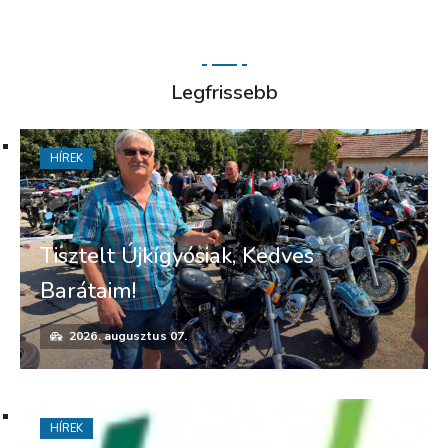
Legfrissebb
HÍREK
Tisztelt Újkígyósiak, Kedves
Barátaim!
2026. augusztus 07.
HÍREK