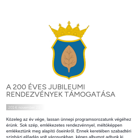
A 200 ÉVES JUBILEUMI
RENDEZVÉNYEK TÁMOGATÁSA
2014. november 23.
Közeleg az év vége, lassan ünnepi programsorozatunk végéhez
érünk. Sok szép, emlékezetes rendezvénnyel, méltóképpen
emlékeztünk meg alapító őseinkről. Ennek keretében szabadtéri
színházi előadás volt városunkban, képes albumot adtunk ki