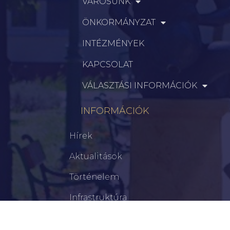
VÁROSUNK
ÖNKORMÁNYZAT
INTÉZMÉNYEK
KAPCSOLAT
VÁLASZTÁSI INFORMÁCIÓK
INFORMÁCIÓK
Hírek
Aktualitások
Történelem
Infrastruktúra
Szervezetek