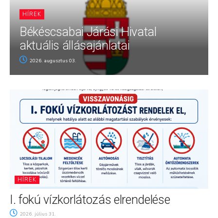
HÍREK
Békéscsabai Járási Hivatal
aktuális állásajánlatai
2026. augusztus 03.
HÍREK
I. fokú vízkorlátozás elrendelése
2026. július 31.