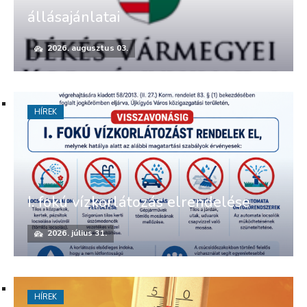
állásajánlatai
2026. augusztus 03.
HÍREK
I. fokú vízkorlátozás elrendelése
2026. július 31.
HÍREK