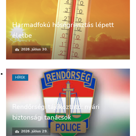
Harmadfokú hőségriasztás lépett
életbe
2026. július 30.
HÍREK
Rendőrségi tájékoztató: nyári
biztonsági tanácsok
2026. július 29.