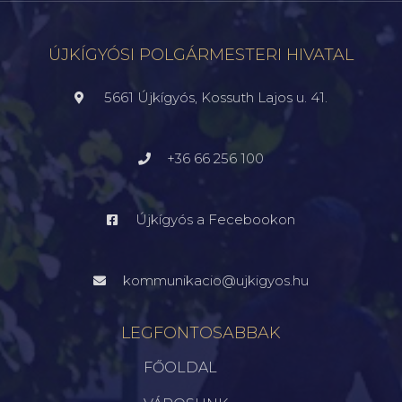
ÚJKÍGYÓSI POLGÁRMESTERI HIVATAL
5661 Újkígyós, Kossuth Lajos u. 41.
+36 66 256 100
Újkígyós a Fecebookon
kommunikacio@ujkigyos.hu
LEGFONTOSABBAK
FŐOLDAL