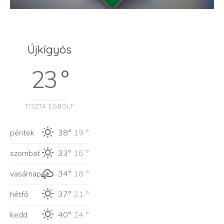
Újkígyós
23 °
TISZTA ÉGBOLT
péntek
38°
19 °
szombat
33°
16 °
vasárnap
34°
18 °
hétfő
37°
21 °
kedd
40°
24 °