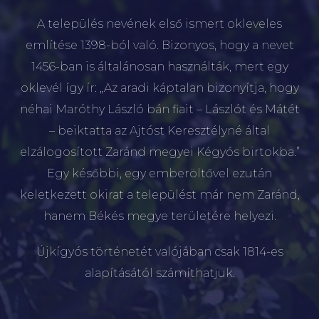
A település nevének első ismert okleveles
említése 1398-ból való. Bizonyos, hogy a nevet
1456-ban is általánosan használták, mert egy
oklevél így ír: „Az aradi káptalan bizonyítja, hogy
néhai Maróthy László bán fiait – Lászlót és Mátét
– beiktatta az Ajtóst Keresztélyné által
elzálogosított Zaránd megyei Kégyós birtokba.”
Egy későbbi, egy emberöltővel ezután
keletkezett okirat a települést már nem Zaránd,
hanem Békés megye területére helyezi.
Újkígyós történetét valójában csak 1814-es
alapításától számíthatjuk.