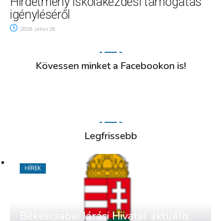
Hirdetmény iskolakezdési támogatás
igényléséről
2026. július 28.
Kövessen minket a Facebookon is!
Legfrissebb
HÍREK
Békéscsabai Járási Hivatal aktuális