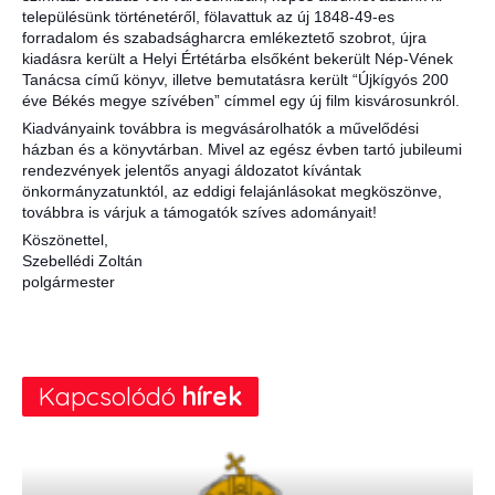
településünk történetéről, fölavattuk az új 1848-49-es
forradalom és szabadságharcra emlékeztető szobrot, újra
kiadásra került a Helyi Értétárba elsőként bekerült Nép-Vének
Tanácsa című könyv, illet
ve bemutatásra került “Újkígyós 200
éve Békés megye szívében” címmel egy új film kisvárosunkról.
Kiadványaink továbbra is megvásárolhatók a művelődési
házban és a könyvtárban. Mivel az egész évben tartó jubileumi
rendezvények jelentős anyagi áldozatot kívántak
önkormányzatunktól, az eddigi felajánlásokat megköszönve,
továbbra is várjuk a támogatók szíves adományait!
Köszönettel,
Szebellédi Zoltán
polgármester
Kapcsolódó
hírek