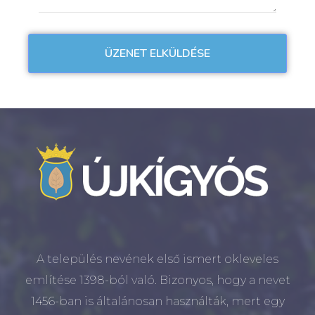
A település nevének első ismert okleveles
említése 1398-ból való. Bizonyos, hogy a nevet
1456-ban is általánosan használták, mert egy