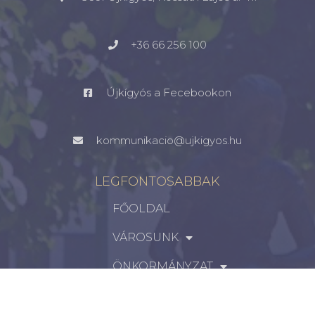
+36 66 256 100
Újkígyós a Fecebookon
kommunikacio@ujkigyos.hu
LEGFONTOSABBAK
FŐOLDAL
VÁROSUNK
ÖNKORMÁNYZAT
INTÉZMÉNYEK