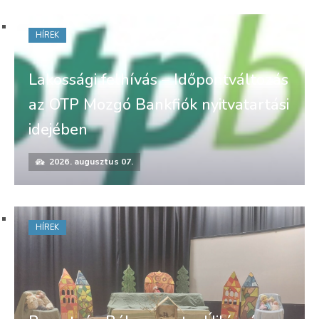
HÍREK
Lakossági felhívás – Időpontváltozás
az OTP Mozgó Bankfiók nyitvatartási
idejében
2026. augusztus 07.
HÍREK