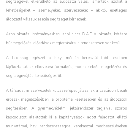
segítségével elkerülhető az áldozattá válás. Ismertetik azokat a
lehetőségeket – személyeket, szervezeteket – akiktől esetleges
áldozattá válásuk esetén segítséget kérhetnek.
Azon oktatási intézményekben, ahol nincs D.A.D.A. oktatás, kérésre
bűnmegelőzési előadások megtartására is rendszeresen sor kerül.
A lakosság egészét a helyi médián keresztül több esetben
tájékoztattuk az elkövetési formákról, módszerekről, megelőzési és
segítségnyújtási lehetőségekről.
A társadalmi szervezetek kulcsszerepet játszanak a családon belüli
erőszak megelőzésében, a probléma kezelésében és az áldozatok
segítésében. A gyermekvédelmi jelzőrendszer tagjaival szoros
kapcsolatot alakítottak ki a kapitányságok adott feladatot ellátó
munkatársai, havi rendszerességgel kerekasztal megbeszéléseken