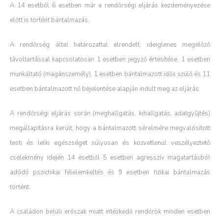
A 14 esetből 6 esetben már a rendőrségi eljárás kezdeményezése
előtt is történt bántalmazás.
A rendőrség által határozattal elrendelt, ideiglenes megelőző
távoltartással kapcsolatosan 1 esetben jegyző értesítése, 1 esetben
munkáltató (magánszemély), 1 esetben bántalmazott idős szülő és 11
esetben bántalmazott nő bejelentése alapján indult meg az eljárás.
A rendőrségi eljárás során (meghallgatás, kihallgatás, adatgyűjtés)
megállapításra került, hogy a bántalmazott sérelmére megvalósított
testi és lelki egészséget súlyosan és közvetlenül veszélyeztető
cselekmény idején 14 esetből 5 esetben agresszív magatartásból
adódó pszichikai félelemkeltés és 9 esetben fizikai bántalmazás
történt.
A családon belüli erőszak miatt intézkedő rendőrök minden esetben