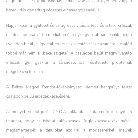
a gondozás és gondoskodás elmulasztásával, a gyermek vagy a
beteg, idős családtag végzetes elhanyagolásával is.
Napjainkban a gyűlölet és az agresszivitás, a testi és a lelki erőszak
mindennapossá vált a médiában és egyre gyakrabban jelenik meg a
családon belül is, így embertársaink jelentős része számára a család
többé már nem a „béke szigete”. A családon belül megnyilvánuló
erőszak igen gyakran a társadalomban észlelhető problémák
megjelenési formája.
A Békés Megyei Rendőr-főkapitányság kiemelt hangsúlyt fektet
családon belüli erőszak kezelésére.
A megyében dolgozó D.A.D.A. oktatók, iskolarendőrök egyik fő
feladata, hogy az iskolai találkozások, foglalkozások alkalmával
megismertessék a tanulókat azokkal a módszerekkel, melyek