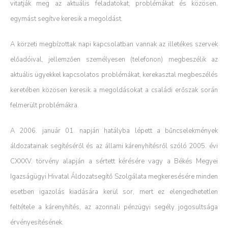
vitatják meg az aktuális feladatokat, problémákat és közösen,
egymást segítve keresik a megoldást.
A körzeti megbízottak napi kapcsolatban vannak az illetékes szervek
előadóival, jellemzően személyesen (telefonon) megbeszélik az
aktuális ügyekkel kapcsolatos problémákat, kerekasztal megbeszélés
keretében közösen keresik a megoldásokat a családi erőszak során
felmerült problémákra.
A 2006. január 01. napján hatályba lépett a bűncselekmények
áldozatainak segítéséről és az állami kárenyhítésről szóló 2005. évi
CXXXV. törvény alapján a sértett kérésére vagy a Békés Megyei
Igazságügyi Hivatal Áldozatsegítő Szolgálata megkeresésére minden
esetben igazolás kiadására kerül sor, mert ez elengedhetetlen
feltétele a kárenyhítés, az azonnali pénzügyi segély jogosultsága
érvényesítésének.