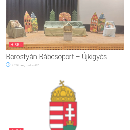
HÍREK
Borostyán Bábcsoport – Újkígyós
2026. augusztus 07.