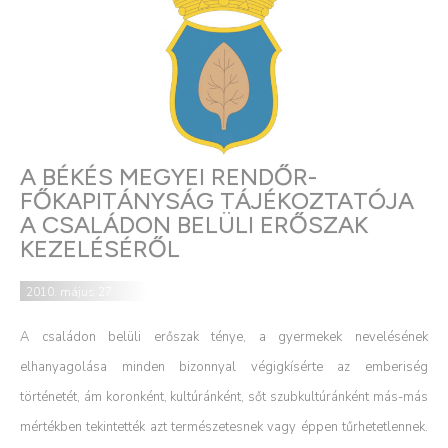
A BÉKÉS MEGYEI RENDŐR-
FŐKAPITÁNYSÁG TÁJÉKOZTATÓJA
A CSALÁDON BELÜLI ERŐSZAK
KEZELÉSÉRŐL
2010. május 27.
A családon belüli erőszak ténye, a gyermekek nevelésének
elhanyagolása minden bizonnyal végigkísérte az emberiség
történetét, ám koronként, kultúránként, sőt szubkultúránként más-más
mértékben tekintették azt természetesnek vagy éppen tűrhetetlennek.