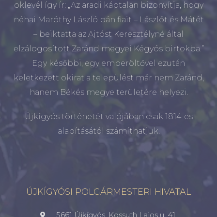
oklevél így ír: „Az aradi káptalan bizonyítja, hogy
néhai Maróthy László bán fiait – Lászlót és Mátét
– beiktatta az Ajtóst Keresztélyné által
elzálogosított Zaránd megyei Kégyós birtokba.”
Egy későbbi, egy emberöltővel ezután
keletkezett okirat a települést már nem Zaránd,
hanem Békés megye területére helyezi.
Újkígyós történetét valójában csak 1814-es
alapításától számíthatjuk.
ÚJKÍGYÓSI POLGÁRMESTERI HIVATAL
5661 Újkígyós, Kossuth Lajos u. 41.