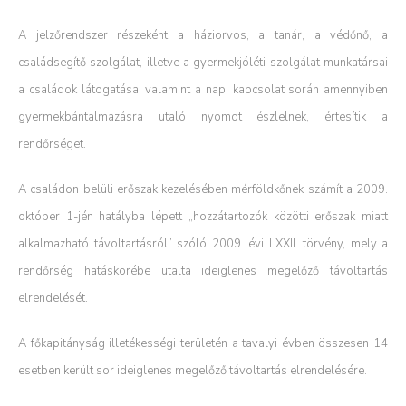
A jelzőrendszer részeként a háziorvos, a tanár, a védőnő, a
családsegítő szolgálat, illetve a gyermekjóléti szolgálat munkatársai
a családok látogatása, valamint a napi kapcsolat során amennyiben
gyermekbántalmazásra utaló nyomot észlelnek, értesítik a
rendőrséget.
A családon belüli erőszak kezelésében mérföldkőnek számít a 2009.
október 1-jén hatályba lépett „hozzátartozók közötti erőszak miatt
alkalmazható távoltartásról” szóló 2009. évi LXXII. törvény, mely a
rendőrség hatáskörébe utalta ideiglenes megelőző távoltartás
elrendelését.
A főkapitányság illetékességi területén a tavalyi évben összesen 14
esetben került sor ideiglenes megelőző távoltartás elrendelésére.