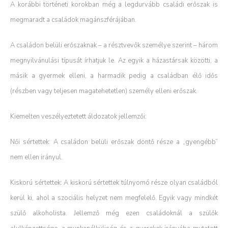
A korábbi történeti korokban még a legdurvább családi erőszak is
megmaradt a családok magánszférájában.
A családon belüli erőszaknak – a résztvevők személye szerint – három
megnyilvánulási típusát írhatjuk le. Az egyik a házastársak közötti, a
másik a gyermek elleni, a harmadik pedig a családban élő idős
(részben vagy teljesen magatehetetlen) személy elleni erőszak.
Kiemelten veszélyeztetett áldozatok jellemzői:
Női sértettek: A családon belüli erőszak döntő része a „gyengébb”
nem ellen irányul.
Kiskorú sértettek: A kiskorú sértettek túlnyomó része olyan családból
kerül ki, ahol a szociális helyzet nem megfelelő. Egyik vagy mindkét
szülő alkoholista. Jellemző még ezen családoknál a szülők