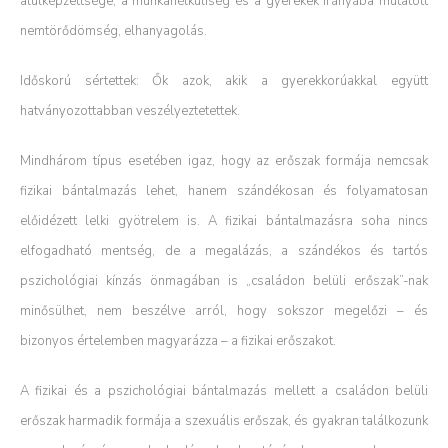
alulképzettsége, a munkanélküliség és a gyerekek irányába mutatott
nemtörődömség, elhanyagolás.
Időskorú sértettek: Ők azok, akik a gyerekkorúakkal együtt
hatványozottabban veszélyeztetettek.
Mindhárom típus esetében igaz, hogy az erőszak formája nemcsak
fizikai bántalmazás lehet, hanem szándékosan és folyamatosan
előidézett lelki gyötrelem is. A fizikai bántalmazásra soha nincs
elfogadható mentség, de a megalázás, a szándékos és tartós
pszichológiai kínzás önmagában is „családon belüli erőszak”-nak
minősülhet, nem beszélve arról, hogy sokszor megelőzi – és
bizonyos értelemben magyarázza – a fizikai erőszakot.
A fizikai és a pszichológiai bántalmazás mellett a családon belüli
erőszak harmadik formája a szexuális erőszak, és gyakran találkozunk