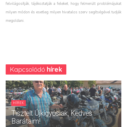
felvilágosítják, tájékoztatják a feleket, hogy felmerült problémájukat
milyen módon és esetleg milyen hivatalos szerv segítségével tudják
megoldani.
Kapcsolódó
hírek
HÍREK
Tisztelt Újkígyósiak, Kedves
Barátaim!