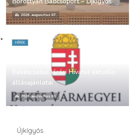
Borostyán Bábcsoport – Újkígyós
2026. augusztus 07.
HÍREK
Békéscsabai Járási Hivatal aktuális
állásajánlatai
2026. augusztus 03.
Újkígyós