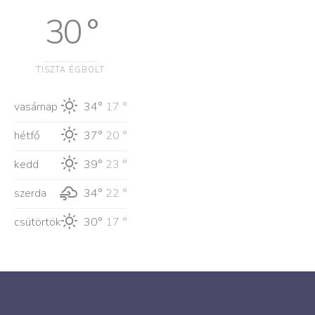
30 °
TISZTA ÉGBOLT
vasárnap
34°
17 °
hétfő
37°
20 °
kedd
39°
23 °
szerda
34°
22 °
csütörtök
30°
17 °