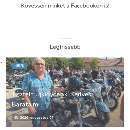
Kövessen minket a Facebookon is!
Legfrissebb
HÍREK
Tisztelt Újkígyósiak, Kedves
Barátaim!
2026. augusztus 07.