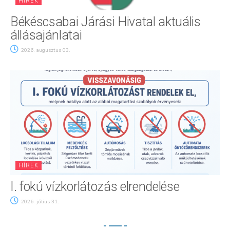
HÍREK
Békéscsabai Járási Hivatal aktuális
állásajánlatai
2026. augusztus 03.
HÍREK
I. fokú vízkorlátozás elrendelése
2026. július 31.