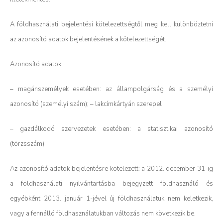
A földhasználati bejelentési kötelezettségtől meg kell különböztetni
az azonosító adatok bejelentésének a kötelezettségét.
Azonosító adatok:
– magánszemélyek esetében: az állampolgárság és a személyi
azonosító (személyi szám); – lakcímkártyán szerepel
– gazdálkodó szervezetek esetében: a statisztikai azonosító
(törzsszám)
Az azonosító adatok bejelentésre kötelezett: a 2012. december 31-ig
a földhasználati nyilvántartásba bejegyzett földhasználó és
egyébként 2013. január 1-jével új földhasználatuk nem keletkezik,
vagy a fennálló földhasználatukban változás nem következik be.