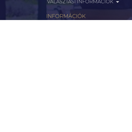
VÁLASZTÁSI INFORMÁCIÓK
INFORMÁCIÓK
Hírek
Aktualitások
Történelem
Infrastruktúra
Szervezetek
Civil Szervezetek
Hasznos Linkek
LEGFRISSEBB