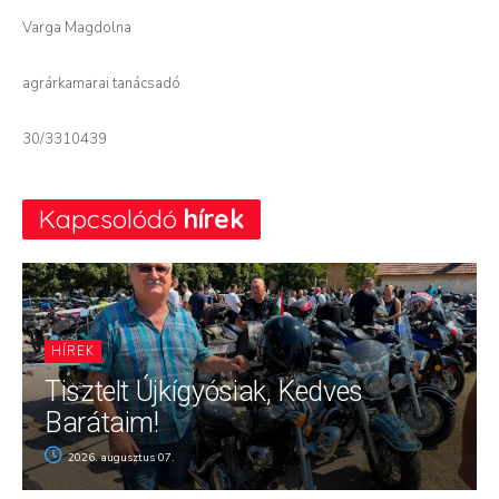
Varga Magdolna
agrárkamarai tanácsadó
30/3310439
Kapcsolódó
hírek
HÍREK
Tisztelt Újkígyósiak, Kedves
Barátaim!
2026. augusztus 07.