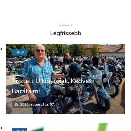
Legfrissebb
HÍREK
Tisztelt Újkígyósiak, Kedves
Barátaim!
2026. augusztus 07.