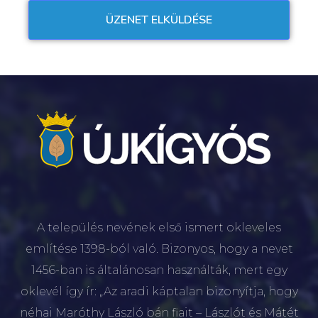
A település nevének első ismert okleveles
említése 1398-ból való. Bizonyos, hogy a nevet
1456-ban is általánosan használták, mert egy
oklevél így ír: „Az aradi káptalan bizonyítja, hogy
néhai Maróthy László bán fiait – Lászlót és Mátét