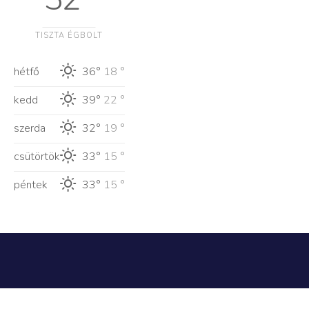
TISZTA ÉGBOLT
hétfő
36°
18 °
kedd
39°
22 °
szerda
32°
19 °
csütörtök
33°
15 °
péntek
33°
15 °