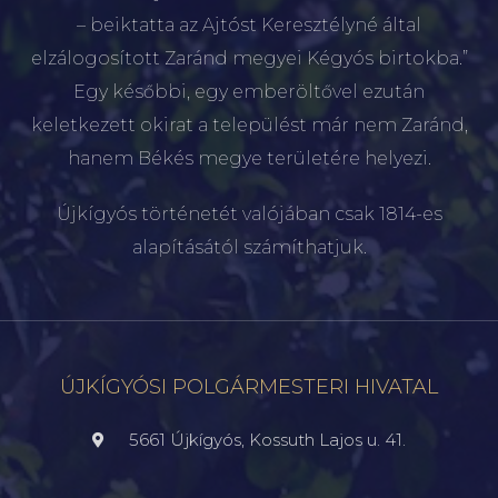
– beiktatta az Ajtóst Keresztélyné által
elzálogosított Zaránd megyei Kégyós birtokba.”
Egy későbbi, egy emberöltővel ezután
keletkezett okirat a települést már nem Zaránd,
hanem Békés megye területére helyezi.
Újkígyós történetét valójában csak 1814-es
alapításától számíthatjuk.
ÚJKÍGYÓSI POLGÁRMESTERI HIVATAL
5661 Újkígyós, Kossuth Lajos u. 41.