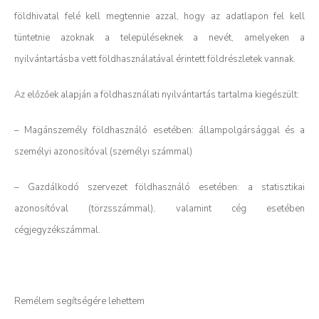
földhivatal felé kell megtennie azzal, hogy az adatlapon fel kell
tüntetnie azoknak a településeknek a nevét, amelyeken a
nyilvántartásba vett földhasználatával érintett földrészletek vannak.
Az előzőek alapján a földhasználati nyilvántartás tartalma kiegészült:
– Magánszemély földhasználó esetében: állampolgársággal és a
személyi azonosítóval (személyi számmal)
– Gazdálkodó szervezet földhasználó esetében: a statisztikai
azonosítóval (törzsszámmal), valamint cég esetében
cégjegyzékszámmal.
Remélem segítségére lehettem