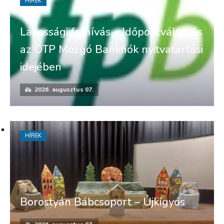
HÍREK
Lakossági felhívás – Időpontváltozás
az OTP Mozgó Bankfiók nyitvatartási
idejében
2026. augusztus 07.
HÍREK
Borostyán Bábcsoport – Újkígyós