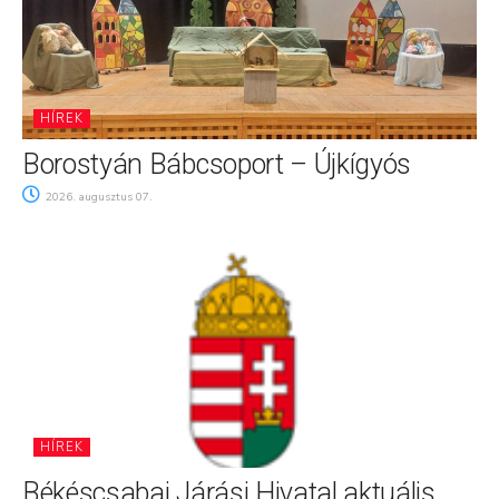
HÍREK
Borostyán Bábcsoport – Újkígyós
2026. augusztus 07.
HÍREK
Békéscsabai Járási Hivatal aktuális