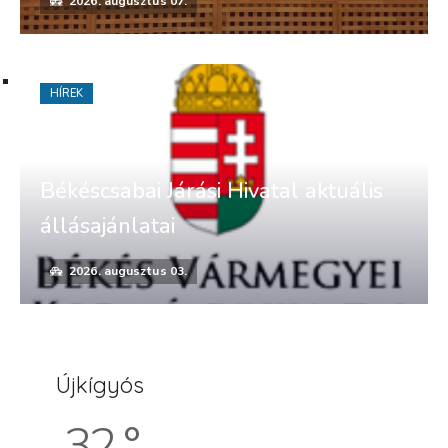
2026. augusztus 07.
HÍREK
Békéscsabai Járási Hivatal aktuális
állásajánlatai
2026. augusztus 03.
Újkígyós
32 °