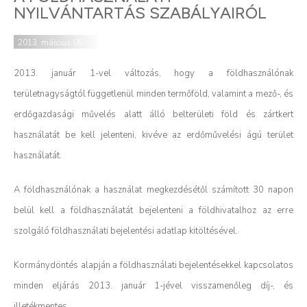
NYILVÁNTARTÁS SZABÁLYAIRÓL
2013. március 05.
2013. január 1-vel változás, hogy a földhasználónak
területnagyságtól függetlenül minden termőföld, valamint a mező-, és
erdőgazdasági művelés alatt álló belterületi föld és zártkert
használatát be kell jelenteni, kivéve az erdőművelési ágú terület
használatát.
A földhasználónak a használat megkezdésétől számított 30 napon
belül kell a földhasználatát bejelenteni a földhivatalhoz az erre
szolgáló földhasználati bejelentési adatlap kitöltésével.
Kormánydöntés alapján a földhasználati bejelentésekkel kapcsolatos
minden eljárás 2013. január 1-jével visszamenőleg díj-, és
illetékmentes.