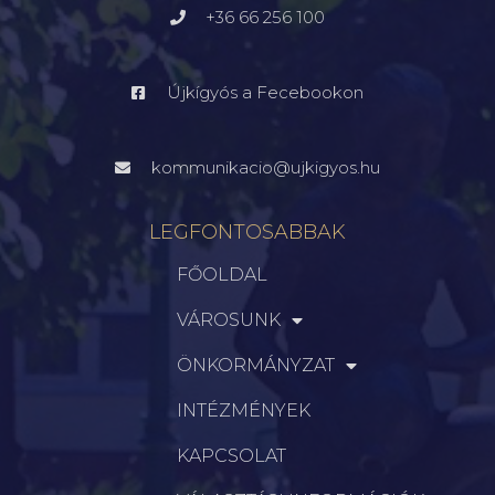
+36 66 256 100
Újkígyós a Fecebookon
kommunikacio@ujkigyos.hu
LEGFONTOSABBAK
FŐOLDAL
VÁROSUNK
ÖNKORMÁNYZAT
INTÉZMÉNYEK
KAPCSOLAT