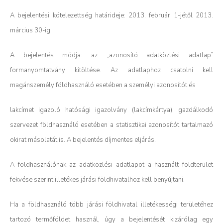
A bejelentési kötelezettség határideje: 2013. február 1-jétől 2013.
március 30-ig
A bejelentés módja: az „azonosító adatközlési adatlap”
formanyomtatvány kitöltése. Az adatlaphoz csatolni kell
magánszemély földhasználó esetében a személyi azonosítót és
lakcímet igazoló hatósági igazolvány (lakcímkártya), gazdálkodó
szervezet földhasználó esetében a statisztikai azonosítót tartalmazó
okirat másolatát is. A bejelentés díjmentes eljárás.
A földhasználónak az adatközlési adatlapot a használt földterület
fekvése szerint illetékes járási földhivatalhoz kell benyújtani.
Ha a földhasználó több járási földhivatal illetékességi területéhez
tartozó termőföldet használ, úgy a bejelentését kizárólag egy