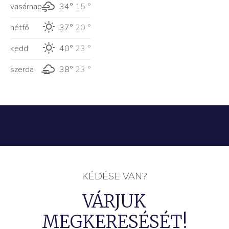
vasárnap
34°
15 °
hétfő
37°
20 °
kedd
40°
23 °
szerda
38°
23 °
KÉDÉSE VAN?
VÁRJUK
MEGKERESÉSÉT!