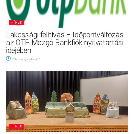
HÍREK
Lakossági felhívás – Időpontváltozás
az OTP Mozgó Bankfiók nyitvatartási
idejében
2026. augusztus 07.
HÍREK