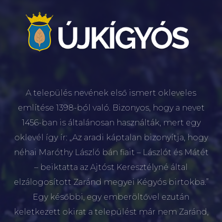
A település nevének első ismert okleveles
említése 1398-ból való. Bizonyos, hogy a nevet
1456-ban is általánosan használták, mert egy
oklevél így ír: „Az aradi káptalan bizonyítja, hogy
néhai Maróthy László bán fiait – Lászlót és Mátét
– beiktatta az Ajtóst Keresztélyné által
elzálogosított Zaránd megyei Kégyós birtokba.”
Egy későbbi, egy emberöltővel ezután
keletkezett okirat a települést már nem Zaránd,