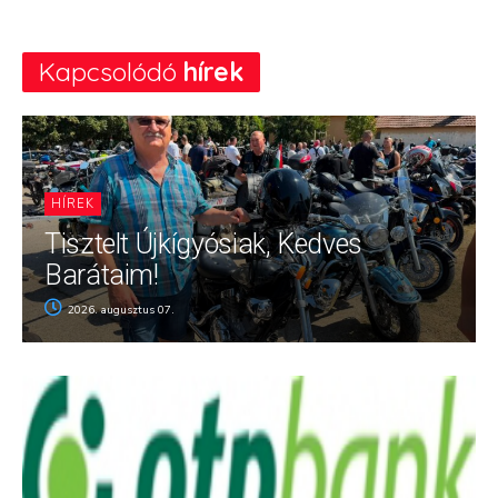
Kapcsolódó
hírek
HÍREK
Tisztelt Újkígyósiak, Kedves
Barátaim!
2026. augusztus 07.