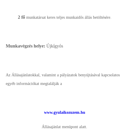
2 fő
munkatársat keres teljes munkaidős állás betöltésére.
Munkavégzés helye:
Újkígyós
Az Állásajánlatokkal, valamint a pályázatok benyújtásával kapcsolatos
egyéb információkat megtalálják a
www.gyulaikozuzem.hu
Állásajánlat menüpont alatt.