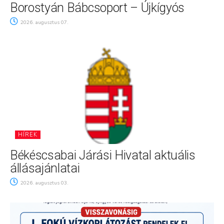
Borostyán Bábcsoport – Újkígyós
2026. augusztus 07.
HÍREK
Békéscsabai Járási Hivatal aktuális
állásajánlatai
2026. augusztus 03.