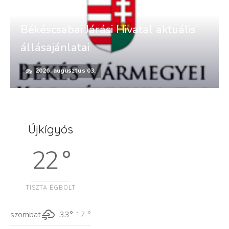
Békéscsabai Járási Hivatal aktuális
állásajánlatai
2026. augusztus 03.
Újkígyós
22 °
TISZTA ÉGBOLT
szombat
33°
17 °