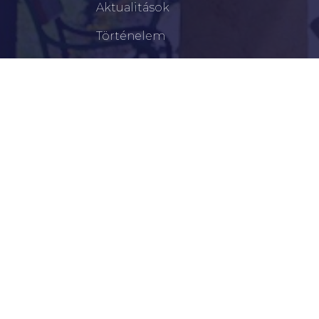
Aktualitások
Történelem
Infrastruktúra
Szervezetek
Civil Szervezetek
Hasznos Linkek
LEGFRISSEBB
Tisztelt Újkígyósiak, Kedves Barátaim!
Lakossági Felhívás – Időpontváltozás Az OTP
Mozgó Bankfiók Nyitvatartási Idejében
Borostyán Bábcsoport – Újkígyós