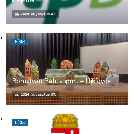
idejében
2026. augusztus 07.
HÍREK
Borostyán Bábcsoport – Újkígyós
2026. augusztus 07.
HÍREK