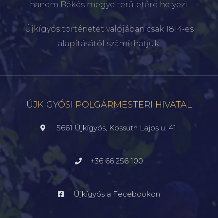
hanem Békés megye területére helyezi.
Újkígyós történetét valójában csak 1814-es
alapításától számíthatjuk.
ÚJKÍGYÓSI POLGÁRMESTERI HIVATAL
5661 Újkígyós, Kossuth Lajos u. 41.
+36 66 256 100
Újkígyós a Fecebookon