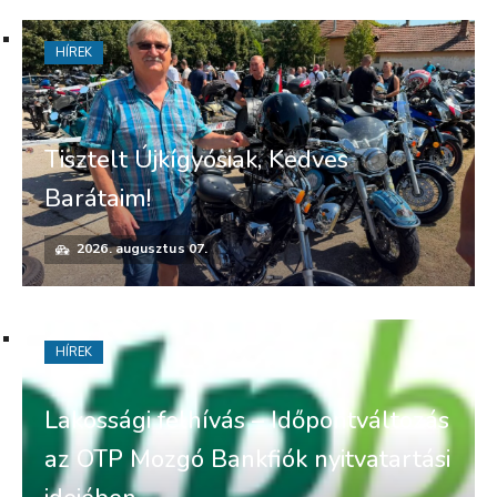
HÍREK
Tisztelt Újkígyósiak, Kedves
Barátaim!
2026. augusztus 07.
HÍREK
Lakossági felhívás – Időpontváltozás
az OTP Mozgó Bankfiók nyitvatartási