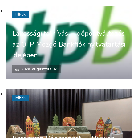
HÍREK
Lakossági felhívás – Időpontváltozás
az OTP Mozgó Bankfiók nyitvatartási
idejében
2026. augusztus 07.
HÍREK