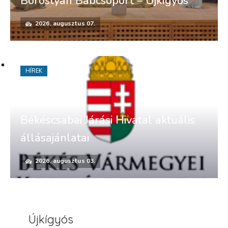
Borostyán Bábcsoport – Újkígyós
2026. augusztus 07.
HÍREK
Békéscsabai Járási Hivatal aktuális
állásajánlatai
2026. augusztus 03.
Újkígyós