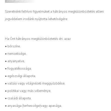
2009. január 20.
Szeretnénk felhívni figyelmüket a hátrányos megkülönböztetés elleni
jogvédelem irodánk nyújtotta lehetőségére:
Ha Önt hátrányos megkülönböztetés éri, azaz
• bőrszíne,
• nemzetisége,
• anyanyelve,
• fogyatékossága,
• egészségi állapota,
• vallási vagy világnézeti meggyőződése,
• politikai vagy más véleménye,
• családi állapota,
• anyasága (terhessége)vagy apasága,