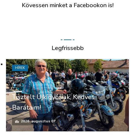
Kövessen minket a Facebookon is!
Legfrissebb
HÍREK
Tisztelt Újkígyósiak, Kedves
Barátaim!
2026. augusztus 07.