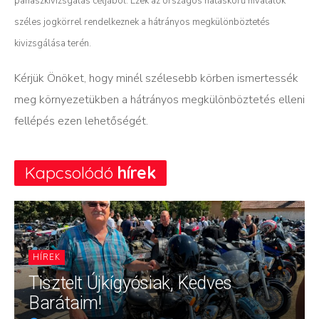
panaszkivizsgálás céljából. Ezek az országos hatáskörű hivatalok
széles jogkörrel rendelkeznek a hátrányos megkülönböztetés
kivizsgálása terén.
Kérjük Önöket, hogy minél szélesebb körben ismertessék
meg környezetükben a hátrányos megkülönböztetés elleni
fellépés ezen lehetőségét.
Kapcsolódó
hírek
HÍREK
Tisztelt Újkígyósiak, Kedves
Barátaim!