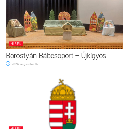
HÍREK
Borostyán Bábcsoport – Újkígyós
2026. augusztus 07.
HÍREK