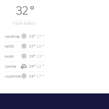
32 °
TISZTA ÉGBOLT
vasárnap
33°
17 °
hétfő
37°
20 °
kedd
39°
23 °
szerda
34°
22 °
csütörtök
34°
17 °