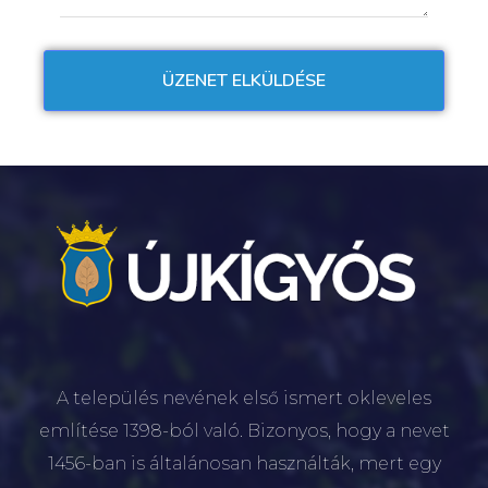
A település nevének első ismert okleveles
említése 1398-ból való. Bizonyos, hogy a nevet
1456-ban is általánosan használták, mert egy