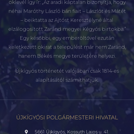
oklevél így ír: „Az aradi káptalan bizonyítja, hogy
néhai Maróthy László bán fiait – Lászlót és Mátét
– beiktatta az Ajtóst Keresztélyné által
elzálogosított Zaránd megyei Kégyós birtokba.”
Egy későbbi, egy emberöltővel ezután
keletkezett okirat a települést már nem Zaránd,
hanem Békés megye területére helyezi.
Újkígyós történetét valójában csak 1814-es
alapításától számíthatjuk.
ÚJKÍGYÓSI POLGÁRMESTERI HIVATAL
5661 Újkígyós, Kossuth Lajos u. 41.