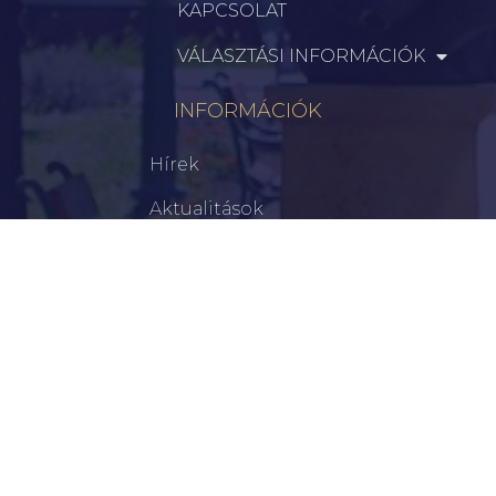
KAPCSOLAT
VÁLASZTÁSI INFORMÁCIÓK
INFORMÁCIÓK
Hírek
Aktualitások
Történelem
Infrastruktúra
Szervezetek
Civil Szervezetek
Hasznos Linkek