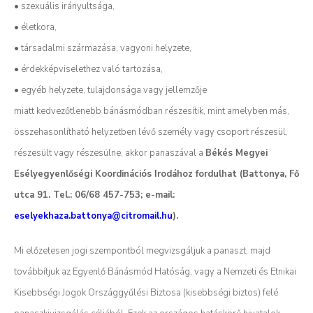
• szexuális irányultsága,
• életkora,
• társadalmi származása, vagyoni helyzete,
• érdekképviselethez való tartozása,
• egyéb helyzete, tulajdonsága vagy jellemzője
miatt kedvezőtlenebb bánásmódban részesítik, mint amelyben más,
összehasonlítható helyzetben lévő személy vagy csoport részesül,
részesült vagy részesülne, akkor panaszával a
Békés Megyei
Esélyegyenlőségi Koordinációs Irodához fordulhat (Battonya, Fő
utca 91. Tel.: 06/68 457-753; e-mail:
eselyekhaza.battonya@citromail.hu
).
Mi előzetesen jogi szempontból megvizsgáljuk a panaszt, majd
továbbítjuk az Egyenlő Bánásmód Hatóság, vagy a Nemzeti és Etnikai
Kisebbségi Jogok Országgyűlési Biztosa (kisebbségi biztos) felé