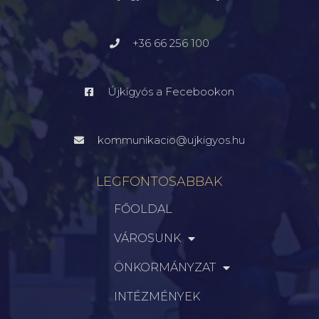
+36 66 256 100
Újkígyós a Fecebookon
kommunikacio@ujkigyos.hu
LEGFONTOSABBAK
FŐOLDAL
VÁROSUNK
ÖNKORMÁNYZAT
INTÉZMÉNYEK