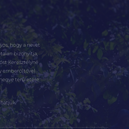
yos, hogy a nevet
talan bizonyítja,
tóst Keresztélyné
gy emberöltővel
megye területére
hatjuk.