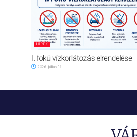
HÍREK
I. fokú vízkorlátozás elrendelése
2026. július 31.
VÁ