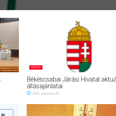
HÍREK
s
Békéscsabai Járási Hivatal aktuá
állásajánlatai
2026. augusztus 03.