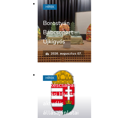
HÍREK
Borostyán
Bábcsoport –
Újkígyós
2026. augusztus 07.
HÍREK
Békéscsabai
Járási Hivatal
aktuális
állásajánlatai