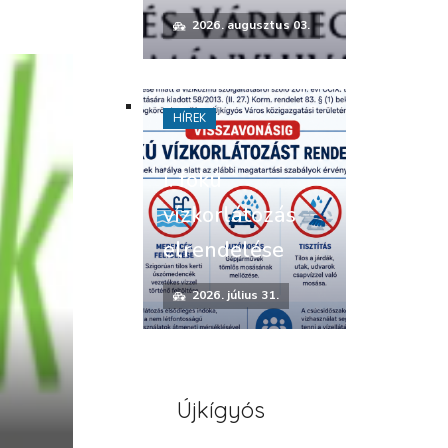
2026. augusztus 03.
HÍREK
I. fokú
vízkorlátozás
elrendelése
2026. július 31.
i
Újkígyós