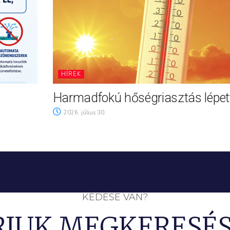
HÍREK
Harmadfokú hőségriasztás lépett
2026. július 30.
KÉDÉSE VAN?
RJUK MEGKERESÉS