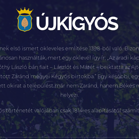
nek első ismert okleveles említése 1398-ból való. Bizon
lánosan használták, mert egy oklevél így ír: „Az aradi káp
hy László bán fiait – Lászlót és Mátét – beiktatta az Aj
sított Zaránd megyei Kégyós birtokba.” Egy későbbi, e
ett okirat a települést már nem Zaránd, hanem Békés 
helyezi.
ós történetét valójában csak 1814-es alapításától számít