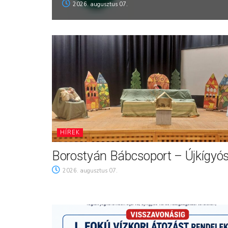
2026. augusztus 07.
HÍREK
Borostyán Bábcsoport – Újkígyó
2026. augusztus 07.