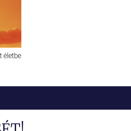
 életbe
ÉT!