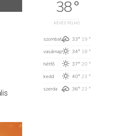
38 °
KEVÉS FELHŐ
szombat
33°
19 °
vasárnap
34°
18 °
hétfő
37°
20 °
kedd
40°
23 °
szerda
36°
23 °
lis