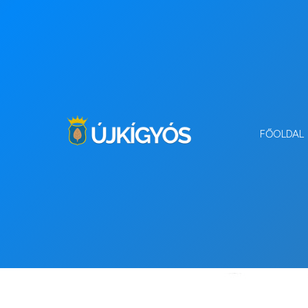
FŐOLDAL