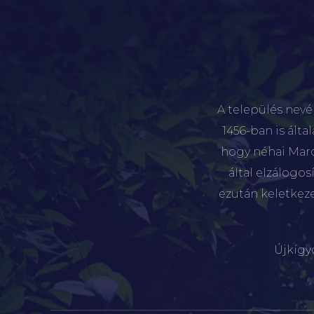
A település nevé
1456-ban is álta
hogy néhai Marót
által elzálogo
ezután keletkez
Újkígy