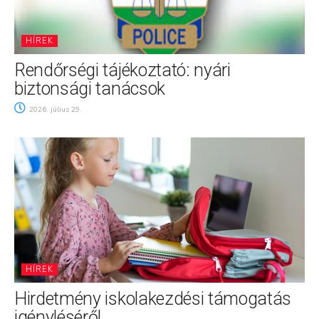
HÍREK
Rendőrségi tájékoztató: nyári
biztonsági tanácsok
2026. július 29.
HÍREK
Hirdetmény iskolakezdési támogatás
igényléséről