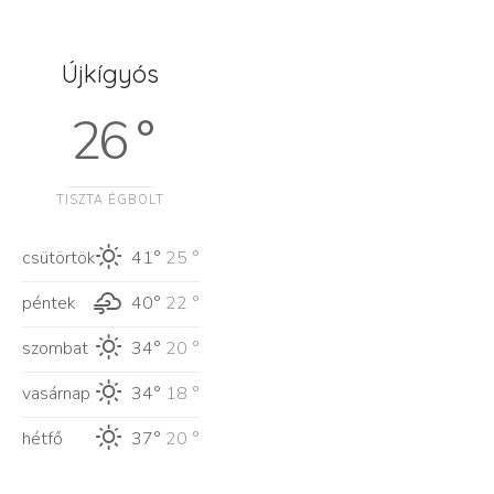
Újkígyós
26 °
TISZTA ÉGBOLT
csütörtök
41°
25 °
péntek
40°
22 °
szombat
34°
20 °
vasárnap
34°
18 °
hétfő
37°
20 °