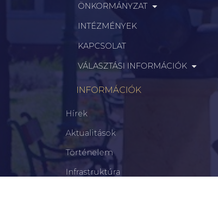
ÖNKORMÁNYZAT
INTÉZMÉNYEK
KAPCSOLAT
VÁLASZTÁSI INFORMÁCIÓK
INFORMÁCIÓK
Hírek
Aktualitások
Történelem
Infrastruktúra
Szervezetek
Civil Szervezetek