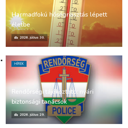
Harmadfokú hőségriasztás lépett
életbe
2026. július 30.
HÍREK
Rendőrségi tájékoztató: nyári
biztonsági tanácsok
2026. július 29.