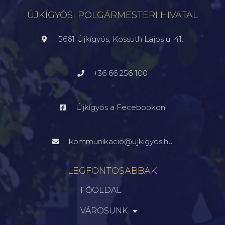
ÚJKÍGYÓSI POLGÁRMESTERI HIVATAL
5661 Újkígyós, Kossuth Lajos u. 41.
+36 66 256 100
Újkígyós a Fecebookon
kommunikacio@ujkigyos.hu
LEGFONTOSABBAK
FŐOLDAL
VÁROSUNK