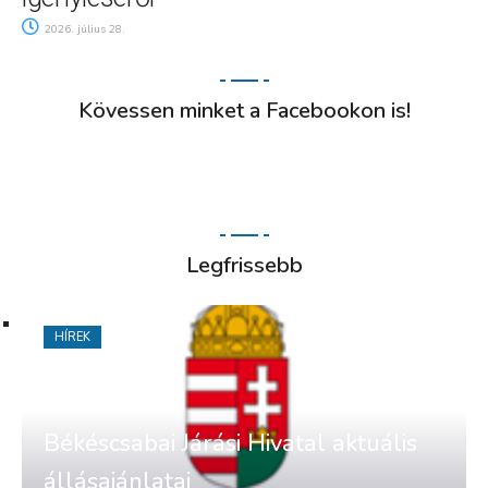
2026. július 28.
Kövessen minket a Facebookon is!
Legfrissebb
HÍREK
Békéscsabai Járási Hivatal aktuális
állásajánlatai