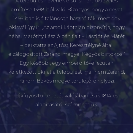
A település nevének első ismert okleveles
említése 1398-ból való. Bizonyos, hogy a nevet
1456-ban is általánosan használták, mert egy
oklevél így ír: „Az aradi káptalan bizonyítja, hogy
néhai Maróthy László bán fiait – Lászlót és Mátét
– beiktatta az Ajtóst Keresztélyné által
elzálogosított Zaránd megyei Kégyós birtokba.”
Egy későbbi, egy emberöltővel ezután
keletkezett okirat a települést már nem Zaránd,
hanem Békés megye területére helyezi.
Újkígyós történetét valójában csak 1814-es
alapításától számíthatjuk.