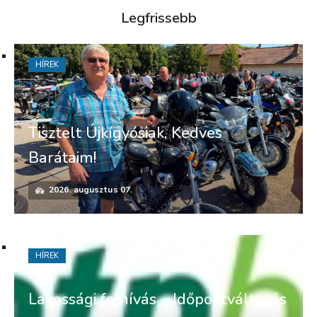
Legfrissebb
HÍREK
Tisztelt Újkígyósiak, Kedves
Barátaim!
2026. augusztus 07.
HÍREK
Lakossági felhívás – Időpontváltozás