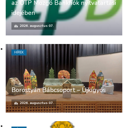
az OTP Mozgó Bankfiók nyitvatartási
idejében
2026. augusztus 07.
HÍREK
Borostyán Bábcsoport – Újkígyós
2026. augusztus 07.