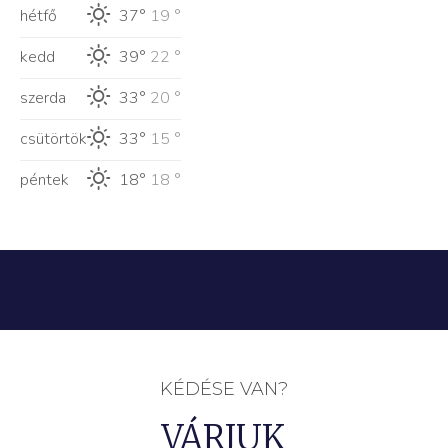
hétfő
37°
19 °
kedd
39°
22 °
szerda
33°
20 °
csütörtök
33°
15 °
péntek
18°
18 °
KÉDÉSE VAN?
VÁRJUK