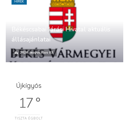
HÍREK
Békéscsabai Járási Hivatal aktuális
állásajánlatai
2026. augusztus 03.
Újkígyós
17 °
TISZTA ÉGBOLT