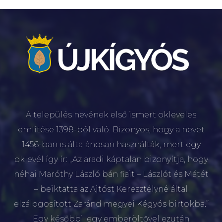
A település nevének első ismert okleveles
említése 1398-ból való. Bizonyos, hogy a nevet
1456-ban is általánosan használták, mert egy
oklevél így ír: „Az aradi káptalan bizonyítja, hogy
néhai Maróthy László bán fiait – Lászlót és Mátét
– beiktatta az Ajtóst Keresztélyné által
elzálogosított Zaránd megyei Kégyós birtokba.”
Egy későbbi, egy emberöltővel ezután