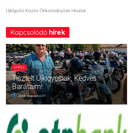
Újkígyósi Közös Önkormányzati Hivatal
Kapcsolódó
hírek
HÍREK
Tisztelt Újkígyósiak, Kedves
Barátaim!
2026. augusztus 07.