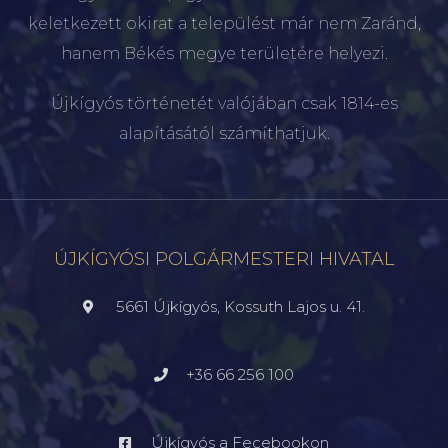
keletkezett okirat a települést már nem Zaránd,
hanem Békés megye területére helyezi.
Újkígyós történetét valójában csak 1814-es
alapításától számíthatjuk.
ÚJKÍGYÓSI POLGÁRMESTERI HIVATAL
5661 Újkígyós, Kossuth Lajos u. 41.
+36 66 256 100
Újkígyós a Fecebookon