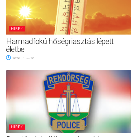
HÍREK
Harmadfokú hőségriasztás lépett
életbe
2026. július 30.
HÍREK