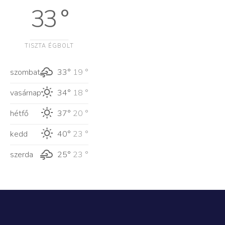
33 °
TISZTA ÉGBOLT
szombat
33°
19 °
vasárnap
34°
18 °
hétfő
37°
20 °
kedd
40°
23 °
szerda
25°
23 °