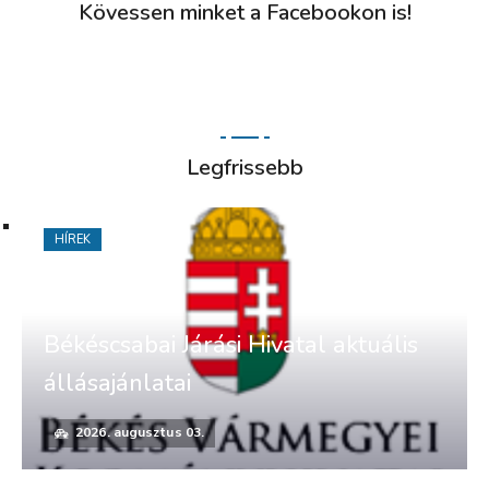
Kövessen minket a Facebookon is!
Legfrissebb
HÍREK
Békéscsabai Járási Hivatal aktuális
állásajánlatai
2026. augusztus 03.