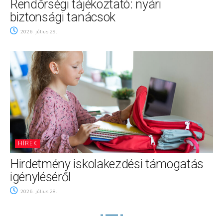
Rendőrségi tájékoztató: nyári
biztonsági tanácsok
2026. július 29.
HÍREK
Hirdetmény iskolakezdési támogatás
igényléséről
2026. július 28.