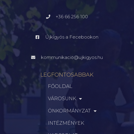
+36 66 256 100
Újkígyós a Fecebookon
kommunikacio@ujkigyos.hu
LEGFONTOSABBAK
FŐOLDAL
VÁROSUNK
ÖNKORMÁNYZAT
INTÉZMÉNYEK