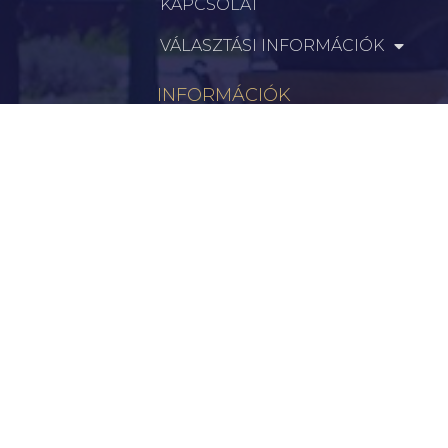
KAPCSOLAT
VÁLASZTÁSI INFORMÁCIÓK
INFORMÁCIÓK
Hírek
Aktualitások
Történelem
Infrastruktúra
Szervezetek
Civil Szervezetek
Hasznos Linkek