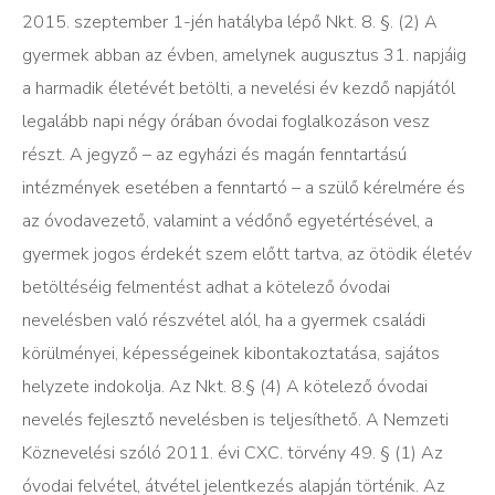
2015. szeptember 1-jén hatályba lépő Nkt. 8. §. (2) A
gyermek abban az évben, amelynek augusztus 31. napjáig
a harmadik életévét betölti, a nevelési év kezdő napjától
legalább napi négy órában óvodai foglalkozáson vesz
részt. A jegyző – az egyházi és magán fenntartású
intézmények esetében a fenntartó – a szülő kérelmére és
az óvodavezető, valamint a védőnő egyetértésével, a
gyermek jogos érdekét szem előtt tartva, az ötödik életév
betöltéséig felmentést adhat a kötelező óvodai
nevelésben való részvétel alól, ha a gyermek családi
körülményei, képességeinek kibontakoztatása, sajátos
helyzete indokolja. Az Nkt. 8.§ (4) A kötelező óvodai
nevelés fejlesztő nevelésben is teljesíthető. A Nemzeti
Köznevelési szóló 2011. évi CXC. törvény 49. § (1) Az
óvodai felvétel, átvétel jelentkezés alapján történik. Az