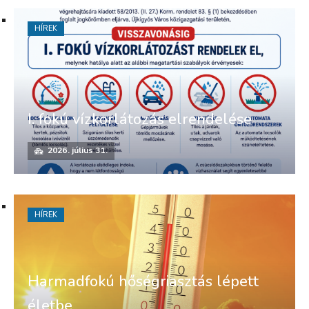
HÍREK
I. fokú vízkorlátozás elrendelése
2026. július 31.
HÍREK
Harmadfokú hőségriasztás lépett
életbe