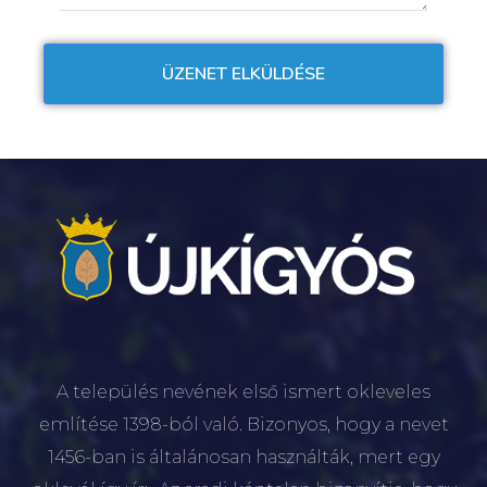
A település nevének első ismert okleveles
említése 1398-ból való. Bizonyos, hogy a nevet
1456-ban is általánosan használták, mert egy