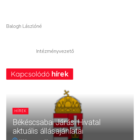
Balogh Lászlóné
Intézményvezető
Kapcsolódó
hírek
HÍREK
Békéscsabai Járási Hivatal
aktuális állásajánlatai