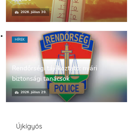
2026. július 30.
HÍREK
Rendőrségi tájékoztató: nyári
biztonsági tanácsok
2026. július 29.
Újkígyós