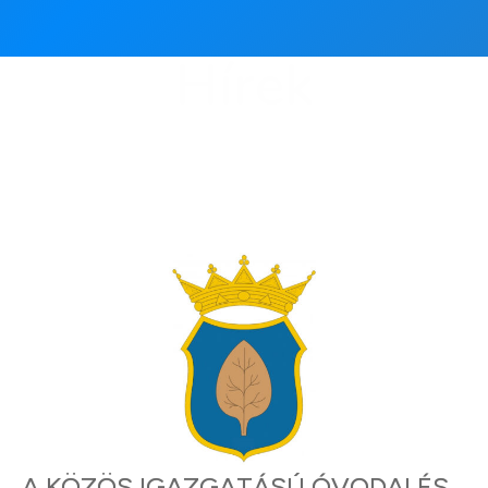
Hírek
A KÖZÖS IGAZGATÁSÚ ÓVODAI ÉS